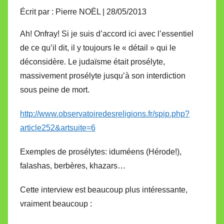
Écrit par : Pierre NOËL | 28/05/2013
Ah! Onfray! Si je suis d’accord ici avec l’essentiel
de ce qu’il dit, il y toujours le « détail » qui le
déconsidère. Le judaïsme était prosélyte,
massivement prosélyte jusqu’à son interdiction
sous peine de mort.
http://www.observatoiredesreligions.fr/spip.php?
article252&artsuite=6
Exemples de prosélytes: iduméens (Hérode!),
falashas, berbères, khazars…
Cette interview est beaucoup plus intéressante,
vraiment beaucoup :