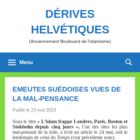
Aller
DÉRIVES
au
contenu
HELVÉTIQUES
(Anciennement Boulevard de l'islamisme)
Menu
EMEUTES SUÉDOISES VUES DE
LA MAL-PENSANCE
Publié le
23 mai 2013
p
a
Sous le titre
« L’islam frappe Londres, Paris, Boston et
r
Stokholm depuis cinq jours »,
l’un des sites les plus
mal-pensant de la toile, a écrit un article le 24 mai, soit le
M
lendemain de celui du
Temps
(voir précédente note).