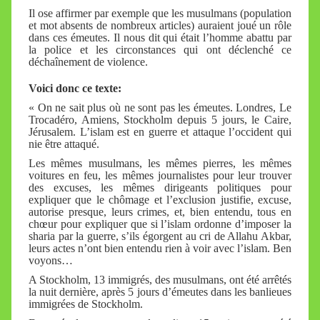
i
Il ose affirmer par exemple que les musulmans (population
r
et mot absents de nombreux articles) auraient joué un rôle
dans ces émeutes. Il nous dit qui était l’homme abattu par
e
la police et les circonstances qui ont déclenché ce
i
déchaînement de violence.
l
Voici donc ce texte:
l
« On ne sait plus où ne sont pas les émeutes. Londres, Le
e
Trocadéro, Amiens, Stockholm depuis 5 jours, le Caire,
Jérusalem. L’islam est en guerre et attaque l’occident qui
V
nie être attaqué.
a
Les mêmes musulmans, les mêmes pierres, les mêmes
l
voitures en feu, les mêmes journalistes pour leur trouver
des excuses, les mêmes dirigeants politiques pour
l
expliquer que le chômage et l’exclusion justifie, excuse,
e
autorise presque, leurs crimes, et, bien entendu, tous en
chœur pour expliquer que si l’islam ordonne d’imposer la
t
sharia par la guerre, s’ils égorgent au cri de Allahu Akbar,
t
leurs actes n’ont bien entendu rien à voir avec l’islam. Ben
voyons…
e
A Stockholm, 13 immigrés, des musulmans, ont été arrêtés
la nuit dernière, après 5 jours d’émeutes dans les banlieues
immigrées de Stockholm.