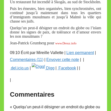
Un restaurant fut incendié à Skogås, au sud de Stockholm.
Puis les émeutes, bien organisées, bien synchronisées, ont
continué jusqu’à maintenant dans tous les quartiers
d’immigrants musulmans et jusqu’à Malmö la ville qui
chasse ses juifs.
Quelqu’un peut-il désigner un endroit du globe ou l’islam
donne les signes de paix, de tolérance et d’amour envers
les non musulmans ?
Jean-Patrick Grumberg pour
www.Dreuz.info
09:10 Écrit par Mireille Vallette |
Lien permanent
|
Commentaires (11)
|
Envoyer cette note
|
|
del.icio.us
|
Digg
|
Facebook
| |
|
in
Share
Commentaires
« Quelqu’un peut-il désigner un endroit du globe ou