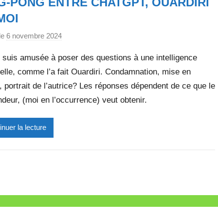
G-PONG ENTRE CHATGPT, OUARDIRI
t
t
MOI
e
le
6 novembre 2024
p
a
 suis amusée à poser des questions à une intelligence
r
cielle, comme l’a fait Ouardiri. Condamnation, mise en
M
, portrait de l’autrice? Les réponses dépendent de ce que le
i
r
eur, (moi en l’occurrence) veut obtenir.
e
i
inuer la lecture
l
l
e
V
a
l
l