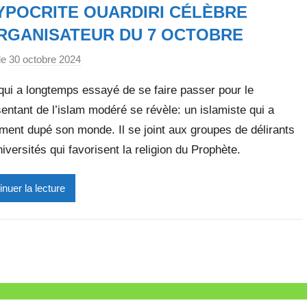
YPOCRITE OUARDIRI CÉLÈBRE
e
t
RGANISATEUR DU 7 OCTOBRE
t
le
30 octobre 2024
p
e
a
qui a longtemps essayé de se faire passer pour le
r
entant de l’islam modéré se révèle: un islamiste qui a
M
ment dupé son monde. Il se joint aux groupes de délirants
i
r
iversités qui favorisent la religion du Prophète.
e
i
inuer la lecture
l
l
e
V
a
l