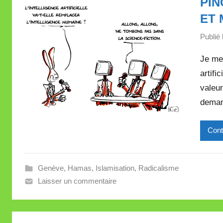
PIN
ET 
Publié 
Je me
artifi
valeur
demand
Cont
Genève
,
Hamas
,
Islamisation
,
Radicalisme
Laisser un commentaire