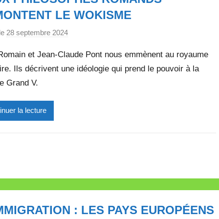
l
MONTENT LE WOKISME
l
e
le
28 septembre 2024
p
t
a
t
Romain et Jean-Claude Pont nous emmènent au royaume
r
e
ire. Ils décrivent une idéologie qui prend le pouvoir à la
M
se Grand V.
i
r
e
inuer la lecture
i
l
l
e
V
a
l
IMMIGRATION : LES PAYS EUROPÉENS
l