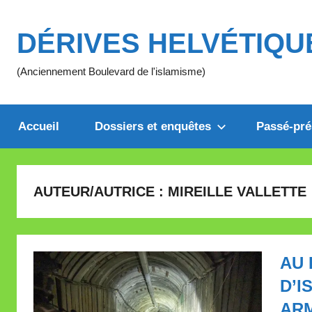
Aller
au
DÉRIVES HELVÉTIQU
contenu
(Anciennement Boulevard de l'islamisme)
Accueil
Dossiers et enquêtes
Passé-pré
AUTEUR/AUTRICE :
MIREILLE VALLETTE
AU 
D’I
ARM