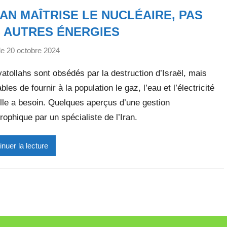
l
RAN MAÎTRISE LE NUCLÉAIRE, PAS
e
t
 AUTRES ÉNERGIES
t
le
20 octobre 2024
p
e
a
atollahs sont obsédés par la destruction d’Israël, mais
r
bles de fournir à la population le gaz, l’eau et l’électricité
M
elle a besoin. Quelques aperçus d’une gestion
i
r
rophique par un spécialiste de l’Iran.
e
i
inuer la lecture
l
l
e
V
a
l