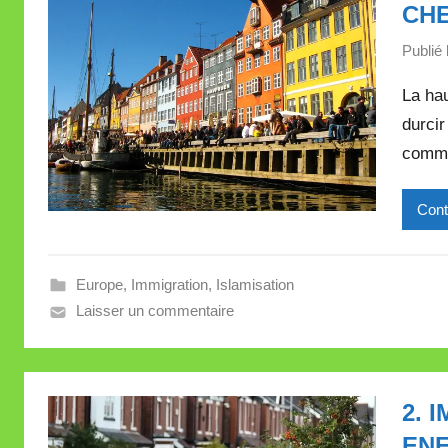
CHE
Publié 
La hau
durcir
commu
Cont
Europe
,
Immigration
,
Islamisation
Laisser un commentaire
2. 
ENF