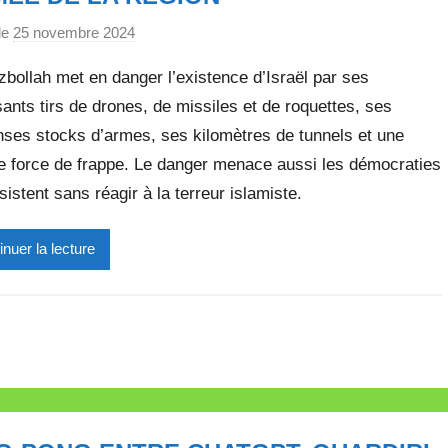
le
25 novembre 2024
p
a
bollah met en danger l’existence d’Israël par ses
r
ants tirs de drones, de missiles et de roquettes, ses
M
ses stocks d’armes, ses kilomètres de tunnels et une
i
r
le force de frappe. Le danger menace aussi les démocraties
e
sistent sans réagir à la terreur islamiste.
i
l
inuer la lecture
l
e
V
a
l
l
e