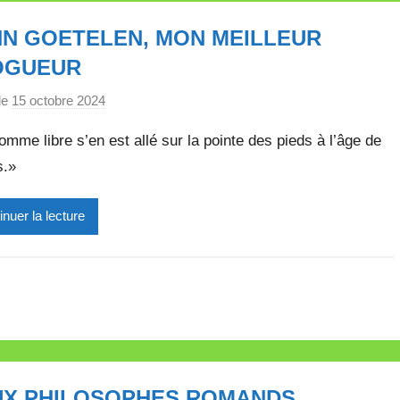
l
N GOETELEN, MON MEILLEUR
e
t
OGUEUR
t
le
15 octobre 2024
p
e
a
mme libre s’en est allé sur la pointe des pieds à l’âge de
r
s.»
M
i
inuer la lecture
r
e
i
l
l
e
V
a
UX PHILOSOPHES ROMANDS