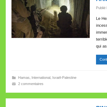
Publié 
Le Hez
incess
immen
terrib
qui as
Cont
Hamas
,
International
,
Israël-Palestine
2 commentaires