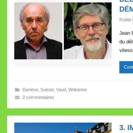
DÉ
Publié 
Jean 
du dél
vites
Cont
Genève
,
Suisse
,
Vaud
,
Wokisme
2 commentaires
3. 