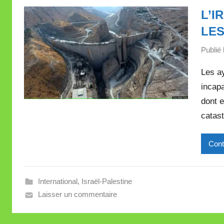
L’I
LES
Publié 
Les ay
incapa
dont 
catast
Cont
International
,
Israël-Palestine
Laisser un commentaire