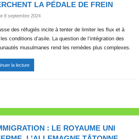
e
RCHENT LA PÉDALE DE FREIN
t
le
8 septembre 2024
p
t
a
e
sse des réfugiés incite à tenter de limiter les flux et à
r
 les conditions d’asile. La question de l’intégration des
M
nautés musulmanes rend les remèdes plus complexes.
i
r
e
inuer la lecture
i
l
l
e
V
a
l
IMMIGRATION : LE ROYAUME UNI
l
e
ERME, L’ALLEMAGNE TÂTONNE