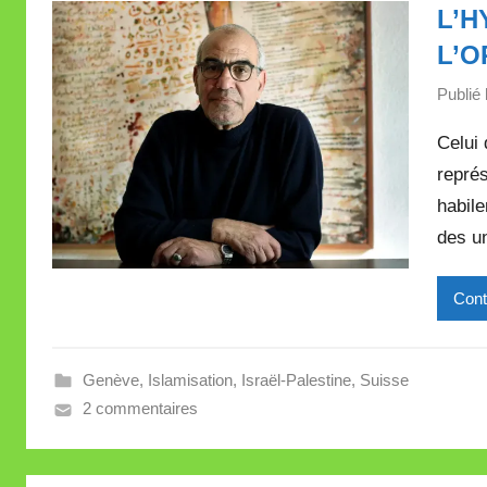
L’H
L’O
Publié 
Celui 
représ
habile
des un
Cont
Genève
,
Islamisation
,
Israël-Palestine
,
Suisse
2 commentaires