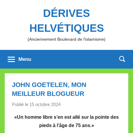
Aller
DÉRIVES
au
contenu
HELVÉTIQUES
(Anciennement Boulevard de l'islamisme)
Menu
JOHN GOETELEN, MON
MEILLEUR BLOGUEUR
Publié le
15 octobre 2024
p
a
«Un homme libre s’en est allé sur la pointe des
r
pieds à l’âge de 75 ans.»
M