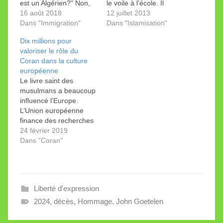
est un Algérien?" Non,
le voile à l'école. Il
la Tribune ne mange
16 août 2018
estime qu'il faut une loi
12 juillet 2013
pas de ce pain-là.
Dans "Immigration"
cantonale pour qu'un tel
Dans "Islamisation"
bannissement soit
Dix millions pour
valable. Une décision
valoriser le rôle du
qui ne se prononce pas
Coran dans la culture
sur le fond, mais ravive
européenne
le débat.
Le livre saint des
musulmans a beaucoup
influencé l’Europe.
L’Union européenne
finance des recherches
pour le démontrer. Avec
24 février 2019
«Mahomet l’Européen»,
Dans "Coran"
John Tolan a ouvert la
voie. Le Conseil
européen de la
recherche de l'UE a
Liberté d'expression
décidé d’attribuer dix
millions d’euros à
2024
,
décès
,
Hommage
,
John Goetelen
quatre équipes de
recherche. Selon