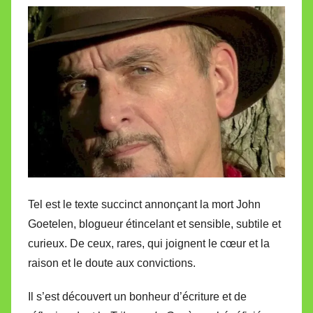
i
r
e
i
l
l
e
V
a
l
l
Tel est le texte succinct annonçant la mort John
e
t
Goetelen, blogueur étincelant et sensible, subtile et
t
curieux. De ceux, rares, qui joignent le cœur et la
e
raison et le doute aux convictions.
Il s’est découvert un bonheur d’écriture et de