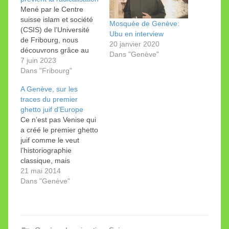
Mené par le Centre
suisse islam et société
Mosquée de Genève:
(CSIS) de l’Université
Ubu en interview
de Fribourg, nous
20 janvier 2020
découvrons grâce au
Dans "Genève"
Temps un nouveau type
7 juin 2023
de formation
Dans "Fribourg"
«primordial pour
A Genève, sur les
enrayer la
traces du premier
radicalisation».
ghetto juif d’Europe
Ce n’est pas Venise qui
a créé le premier ghetto
juif comme le veut
l’historiographie
classique, mais
Genève, près d’un
21 mai 2014
siècle avant la
Dans "Genève"
Sérénissime. Ce n’est
pas pour se vanter…
Les lecteurs de Jean
Plançon, historien