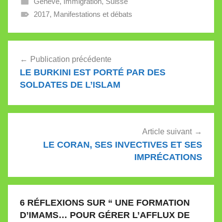
Genève
,
Immigration
,
Suisse
autodidacte qui
autopsie l’histoire des
2017
,
Manifestations et débats
juifs de Genève depuis
de longues années, le…
Navigation
Publication précédente
de
LE BURKINI EST PORTÉ PAR DES
l’article
SOLDATES DE L’ISLAM
Article suivant
LE CORAN, SES INVECTIVES ET SES
IMPRÉCATIONS
6 RÉFLEXIONS SUR “
UNE FORMATION
D’IMAMS… POUR GÉRER L’AFFLUX DE