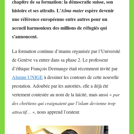
chapitre de sa formation: la démocratie suisse, son
M
histoire et ses attraits. L’
espère devenir
Alma mater
i
une référence européenne entre autres pour un
r
accueil harmonieux des millions de réfugiés qui
e
i
s’annoncent.
l
l
La formation continue d’imams organisée par l’Université
e
de Genève va entrer dans sa phase 2. Le professeur
V
d’éthique François Dermange était récemment invité par
a
Alumni UNIGE
à dessiner les contours de cette nouvelle
l
prestation. Adoubée par les autorités, elle a déjà été
l
vertement contestée au nom de la laïcité, mais aussi
« par
e
des chrétiens qui craignaient que l’islam devienne trop
t
attractif… »,
nous apprend l’orateur.
t
e