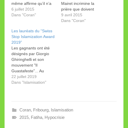
même affirme qu’il n’a
Mairet incrimine la
pas le droit,
6 juillet 2015
prière que doivent
juridiquement, de la
Dans "Coran"
réciter dix-sept fois par
9 avril 2015
rendre publique. C’est
jour les musulmans.
Dans "Coran"
un non sec et sonnant
Leurs organisations
Les lauréats du “Swiss
que le procureur adjoint
sont dans le viseur. Le
Stop Islamization Award
du canton de Fribourg
spécialiste et adversaire
2019”
Markus Julmy a
farouche de l’islam
Les gagnants ont été
adressé à Alain Jean-
Alain-Jean-Mairet a
désignés par Giorgio
Mairet, avec copie au
envoyé une
Ghiringhelli et son
spécialiste du…
dénonciation au
mouvement "Il
Procureur général de
Guastafeste"... Au
Genève ce jeudi 9 avril,
moment où l'un d'eux
22 juillet 2019
accompagnée de la…
abandonne le champ de
Dans "Islamisation"
bataille. Ils sont trois,
basés en Suisse
romande, en Suisse
alémanique et
Coran
,
Fribourg
,
Islamisation
(exceptionnellement) en
Italie et sont
2015
,
Fatiha
,
Hypocrisie
récompensés pour leur
combat contre