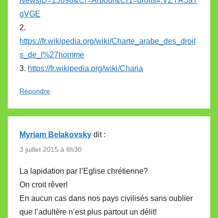
NewsID=15698&Cr=Arbour&Cr1=droits#.VZYR3aT
gVGE
2.
https://fr.wikipedia.org/wiki/Charte_arabe_des_droit
s_de_l%27homme
3.
https://fr.wikipedia.org/wiki/Charia
Répondre
Myriam Belakovsky
dit :
3 juillet 2015 à 8h30
La lapidation par l’Eglise chrétienne?
On croit rêver!
En aucun cas dans nos pays civilisés sans oublier
que l’adultère n’est plus partout un délit!