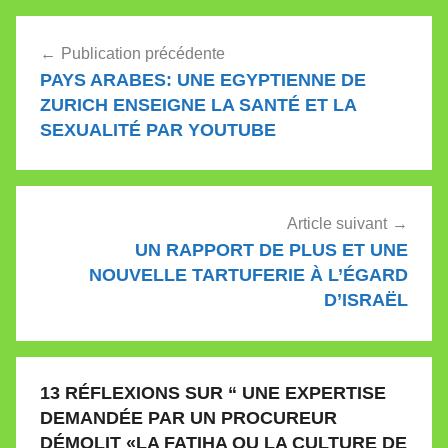
l’islamisation et le
Navigation
radicalisme islamique
Publication précédente
par…
de
PAYS ARABES: UNE EGYPTIENNE DE
l’article
ZURICH ENSEIGNE LA SANTÉ ET LA
SEXUALITÉ PAR YOUTUBE
Article suivant
UN RAPPORT DE PLUS ET UNE
NOUVELLE TARTUFERIE À L’ÉGARD
D’ISRAËL
13 RÉFLEXIONS SUR “
UNE EXPERTISE
DEMANDÉE PAR UN PROCUREUR
DÉMOLIT «LA FATIHA OU LA CULTURE DE