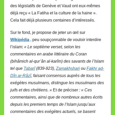
des législatifs de Genève et Vaud ont eux-mêmes
déjà reçu « La Fatiha et la culture de la haine ».
Cela fait déjà plusieurs centaines d’intéressés.
Sur le fond, je propose de jeter un œil sur
Wikipédia
, peu soupçonnable de vouloir interdire
l’islam:
« Le septième verset, selon les
commentaires en arabe littéraire du Coran
(bihâmich al-qur’ân al-karîm) des savants de l’Islam
tel que
Tabarî
(839-923),
Zamakhshari
ou
Fakhr ad-
Dîn ar-Râzî
, faisant consensus auprès de tous les
exégètes musulmans, distingue les musulmans des
juifs et des chrétiens. »
Et de préciser
: « Ces
commentaires, ainsi que de nombreux autres écrits
depuis les premiers temps de l’Islam jusqu’aux
commentaires des exégètes actuels, se basent