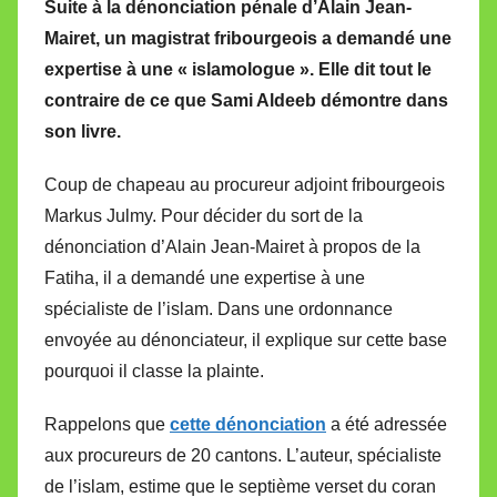
Suite à la dénonciation pénale d’Alain Jean-
r
Mairet, un magistrat fribourgeois a demandé une
M
expertise à une « islamologue ». Elle dit tout le
i
contraire de ce que Sami Aldeeb démontre dans
r
son livre.
e
i
Coup de chapeau au procureur adjoint fribourgeois
l
Markus Julmy. Pour décider du sort de la
l
dénonciation d’Alain Jean-Mairet à propos de la
e
V
Fatiha, il a demandé une expertise à une
a
spécialiste de l’islam. Dans une ordonnance
l
envoyée au dénonciateur, il explique sur cette base
l
pourquoi il classe la plainte.
e
t
Rappelons que
cette dénonciation
a été adressée
t
aux procureurs de 20 cantons. L’auteur, spécialiste
e
de l’islam, estime que le septième verset du coran