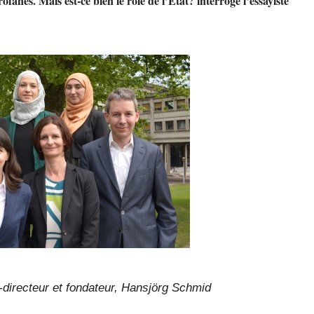
fanes. Mais est-ce bien le rôle de l’Etat? interroge l’essayiste
o-directeur et fondateur, Hansjörg Schmid