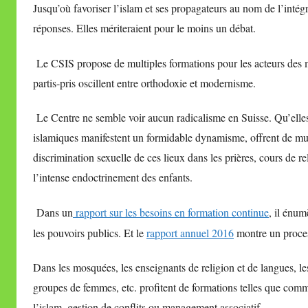
Jusqu’où favoriser l’islam et ses propagateurs au nom de l’inté
réponses. Elles mériteraient pour le moins un débat.
Le CSIS propose de multiples formations pour les acteurs des m
partis-pris oscillent entre orthodoxie et modernisme.
Le Centre ne semble voir aucun radicalisme en Suisse. Qu’elles 
islamiques manifestent un formidable dynamisme, offrent de mult
discrimination sexuelle de ces lieux dans les prières, cours de r
l’intense endoctrinement des enfants.
Dans un
rapport sur les besoins en formation continue
, il énum
les pouvoirs publics. Et le
rapport annuel 2016
montre un proces
Dans les mosquées, les enseignants de religion et de langues, l
groupes de femmes, etc. profitent de formations telles que com
l’islam, gestion de conflits ou management associatif.