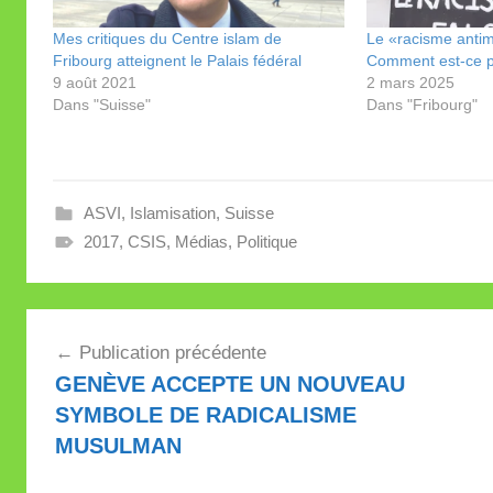
Mes critiques du Centre islam de
Le «racisme anti
Fribourg atteignent le Palais fédéral
Comment est-ce p
9 août 2021
2 mars 2025
Dans "Suisse"
Dans "Fribourg"
ASVI
,
Islamisation
,
Suisse
2017
,
CSIS
,
Médias
,
Politique
Navigation
Publication précédente
de
GENÈVE ACCEPTE UN NOUVEAU
l’article
SYMBOLE DE RADICALISME
MUSULMAN