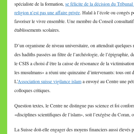
spécialiste de la formation,
se félicite de la décision du Tribunal
religion n’est pas une affaire privée
. Halal à l’école ou congés
favoriser le vivre ensemble. Une membre du Conseil consultat
établissements scolaires.
D’un organisme de niveau universitaire, on attendrait quelques r
des hadiths passées
au filtre de l’archéologie, de l’épigraphie, de
le CSIS a choisi d’être la caisse de résonance de la victimisati
les musulmans» a réuni une quinzaine d’intervenants: tous ont
L’
Association suisse vigilance islam
a envoyé au Centre une péti
colloques critiques.
Question textes, le Centre
ne distingue pas science et foi confor
«
disciplines scientifiques de l’islam», soit l’exégèse du Coran, 
La Suisse doit-elle engager des moyens financiers aussi élevés pou