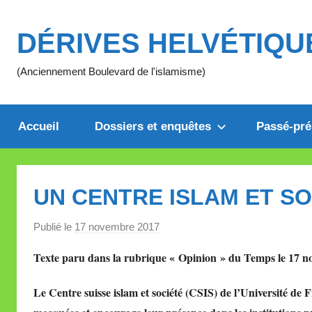
Aller
au
DÉRIVES HELVÉTIQU
contenu
(Anciennement Boulevard de l'islamisme)
Accueil
Dossiers et enquêtes
Passé-pré
UN CENTRE ISLAM ET S
Publié le
17 novembre 2017
p
a
Texte paru dans la rubrique « Opinion » du Temps le 17 n
r
M
Le Centre suisse islam et société (CSIS) de l’Université de
i