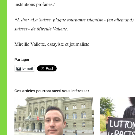
institutions profanes?
*A lire:
«La Suisse, plaque tournante islamiste»
(en allemand)
suisses» de Mireille Vallette.
Mireille Vallette, essayiste et journaliste
Partager :
E-mail
Ces articles pourront aussi vous intéresser