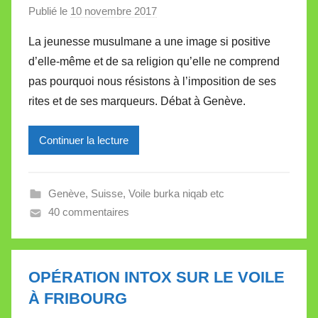
Publié le
10 novembre 2017
p
a
La jeunesse musulmane a une image si positive
r
d’elle-même et de sa religion qu’elle ne comprend
M
pas pourquoi nous résistons à l’imposition de ses
i
rites et de ses marqueurs. Débat à Genève.
r
e
Continuer la lecture
i
l
l
Genève
,
Suisse
,
Voile burka niqab etc
e
40 commentaires
V
a
l
l
OPÉRATION INTOX SUR LE VOILE
e
À FRIBOURG
t