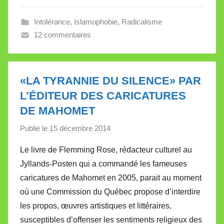
V
a
Intolérance
,
Islamophobie
,
Radicalisme
l
12 commentaires
l
e
t
«LA TYRANNIE DU SILENCE» PAR
t
L’ÉDITEUR DES CARICATURES
e
DE MAHOMET
Publié le
15 décembre 2014
p
a
Le livre de Flemming Rose, rédacteur culturel au
r
Jyllands-Posten qui a commandé les fameuses
M
caricatures de Mahomet en 2005, parait au moment
i
où une Commission du Québec propose d’interdire
r
les propos, œuvres artistiques et littéraires,
e
i
susceptibles d’offenser les sentiments religieux des