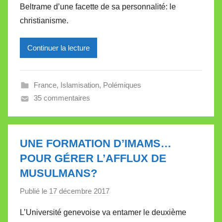
Beltrame d’une facette de sa personnalité: le
M
christianisme.
i
r
Continuer la lecture
e
i
l
France
,
Islamisation
,
Polémiques
l
35 commentaires
e
V
a
l
UNE FORMATION D’IMAMS…
l
POUR GÉRER L’AFFLUX DE
e
MUSULMANS?
t
t
Publié le
17 décembre 2017
p
e
a
L’Université genevoise va entamer le deuxième
r