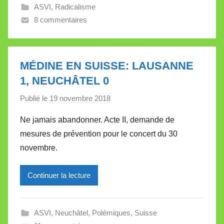
ASVI
,
Radicalisme
l
8 commentaires
l
e
V
a
MÉDINE EN SUISSE: LAUSANNE
l
1, NEUCHÂTEL 0
l
Publié le
19 novembre 2018
p
e
a
t
Ne jamais abandonner. Acte II, demande de
r
t
mesures de prévention pour le concert du 30
M
e
novembre.
i
r
Continuer la lecture
e
i
l
ASVI
,
Neuchâtel
,
Polémiques
,
Suisse
l