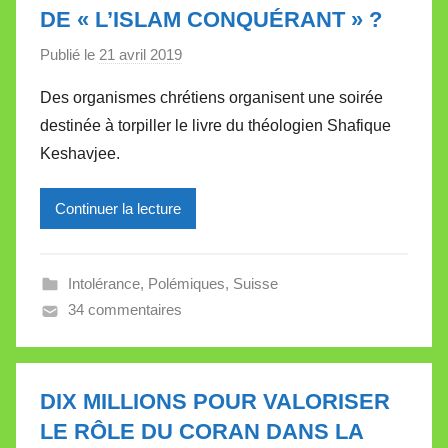
l
DE « L’ISLAM CONQUÉRANT » ?
e
Publié le
21 avril 2019
p
t
a
t
Des organismes chrétiens organisent une soirée
r
e
destinée à torpiller le livre du théologien Shafique
M
Keshavjee.
i
r
Continuer la lecture
e
i
l
Intolérance
,
Polémiques
,
Suisse
l
34 commentaires
e
V
a
l
DIX MILLIONS POUR VALORISER
l
LE RÔLE DU CORAN DANS LA
e