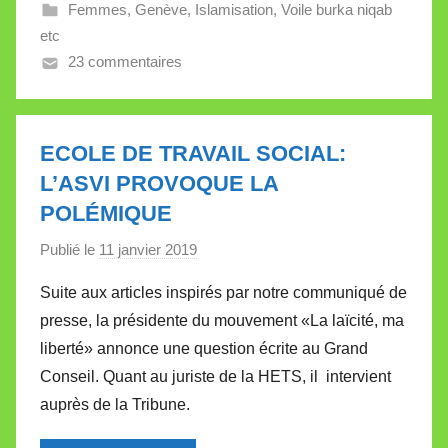
Femmes
,
Genève
,
Islamisation
,
Voile burka niqab
e
etc
V
23 commentaires
a
l
l
e
ECOLE DE TRAVAIL SOCIAL:
t
L’ASVI PROVOQUE LA
t
POLÉMIQUE
e
Publié le
11 janvier 2019
p
a
Suite aux articles inspirés par notre communiqué de
r
presse, la présidente du mouvement «La laïcité, ma
M
liberté» annonce une question écrite au Grand
i
Conseil. Quant au juriste de la HETS, il intervient
r
auprès de la Tribune.
e
i