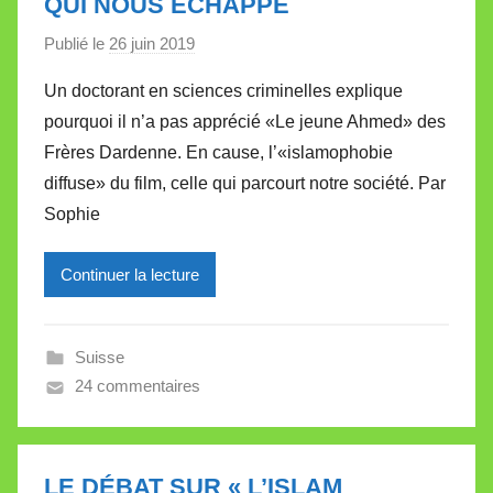
QUI NOUS ÉCHAPPE
t
Publié le
26 juin 2019
p
t
a
e
Un doctorant en sciences criminelles explique
r
pourquoi il n’a pas apprécié «Le jeune Ahmed» des
M
Frères Dardenne. En cause, l’«islamophobie
i
diffuse» du film, celle qui parcourt notre société. Par
r
Sophie
e
i
l
Continuer la lecture
l
e
Suisse
V
24 commentaires
a
l
l
e
LE DÉBAT SUR « L’ISLAM