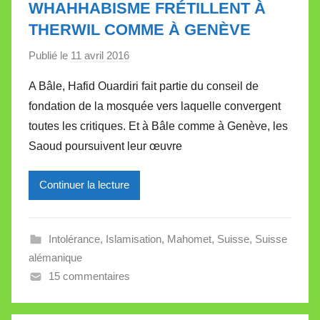
WHAHHABISME FRÉTILLENT À
t
THERWIL COMME À GENÈVE
t
e
Publié le
11 avril 2016
p
a
A Bâle, Hafid Ouardiri fait partie du conseil de
r
fondation de la mosquée vers laquelle convergent
M
toutes les critiques. Et à Bâle comme à Genève, les
i
Saoud poursuivent leur œuvre
r
e
Continuer la lecture
i
l
l
Intolérance
,
Islamisation
,
Mahomet
,
Suisse
,
Suisse
e
alémanique
V
15 commentaires
a
l
l