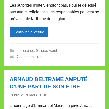
a
Les autorités n’interviendront pas. Pour le délégué
r
aux affaire religieuses, les responsables peuvent se
M
prévaloir de la liberté de religion.
i
r
Continuer la lecture
e
i
l
Intolérance
,
Suisse
,
Vaud
l
7 commentaires
e
V
a
l
ARNAUD BELTRAME AMPUTÉ
l
D’UNE PART DE SON ÊTRE
e
Publié le
29 mars 2018
p
t
a
t
L’hommage d’Emmanuel Macron a privé Arnaud
r
e