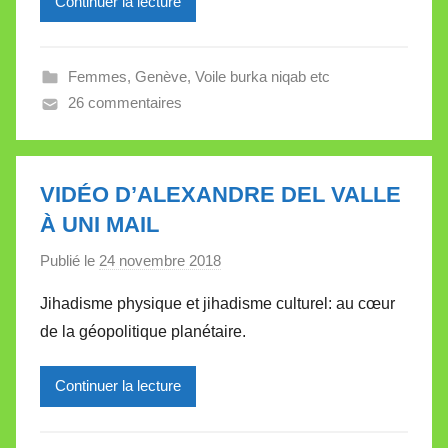
Continuer la lecture
e
i
l
Femmes
,
Genève
,
Voile burka niqab etc
l
26 commentaires
e
V
a
l
VIDÉO D’ALEXANDRE DEL VALLE
l
À UNI MAIL
e
Publié le
24 novembre 2018
p
t
a
t
Jihadisme physique et jihadisme culturel: au cœur
r
e
de la géopolitique planétaire.
M
i
Continuer la lecture
r
e
i