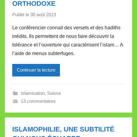
ORTHODOXE
Publié le
30 août 2019
p
a
Le conférencier connait des versets et des hadiths
r
inédits. Ils permettent de nous faire découvrir la
M
tolérance et l’ouverture qui caractérisent l’islam… A
i
l’aide de menus subterfuges.
r
e
Continuer la lecture
i
l
l
Islamisation
,
Suisse
e
13 commentaires
V
a
l
l
ISLAMOPHILIE, UNE SUBTILITÉ
e