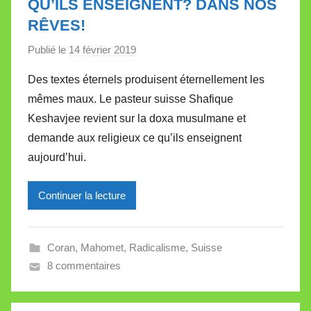
QU’ILS ENSEIGNENT? DANS NOS
t
RÊVES!
t
e
Publié le
14 février 2019
p
a
Des textes éternels produisent éternellement les
r
mêmes maux. Le pasteur suisse Shafique
M
Keshavjee revient sur la doxa musulmane et
i
demande aux religieux ce qu’ils enseignent
r
aujourd’hui.
e
i
l
Continuer la lecture
l
e
Coran
,
Mahomet
,
Radicalisme
,
Suisse
V
8 commentaires
a
l
l