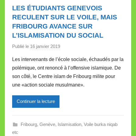
e
LES ÉTUDIANTS GENEVOIS
t
RECULENT SUR LE VOILE, MAIS
t
FRIBOURG AVANCE SUR
e
L’ISLAMISATION DU SOCIAL
Publié le
16 janvier 2019
p
a
Les intervenants de l’école sociale, échaudés par la
r
polémique, ont renoncé à l’offensive islamique. De
M
son côté, le Centre islam de Fribourg milite pour
i
une «action sociale musulmane».
r
e
Continuer la lecture
i
l
l
Fribourg
,
Genève
,
Islamisation
,
Voile burka niqab
e
etc
V