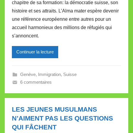
chapitre de sa formation: la démocratie suisse, son
M
histoire et ses attraits. L’Alma mater espère devenir
i
une référence européenne entre autres pour un
r
accueil harmonieux des millions de réfugiés qui
e
i
s’annoncent.
l
l
Continuer la lecture
e
V
a
Genève
,
Immigration
,
Suisse
l
6 commentaires
l
e
t
LES JEUNES MUSULMANS
t
N’AIMENT PAS LES QUESTIONS
e
QUI FÂCHENT