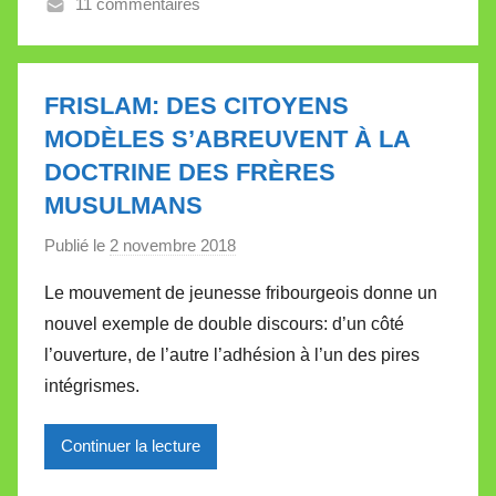
11 commentaires
e
V
a
l
FRISLAM: DES CITOYENS
l
MODÈLES S’ABREUVENT À LA
e
DOCTRINE DES FRÈRES
t
MUSULMANS
t
e
Publié le
2 novembre 2018
p
a
Le mouvement de jeunesse fribourgeois donne un
r
nouvel exemple de double discours: d’un côté
M
l’ouverture, de l’autre l’adhésion à l’un des pires
i
intégrismes.
r
e
Continuer la lecture
i
l