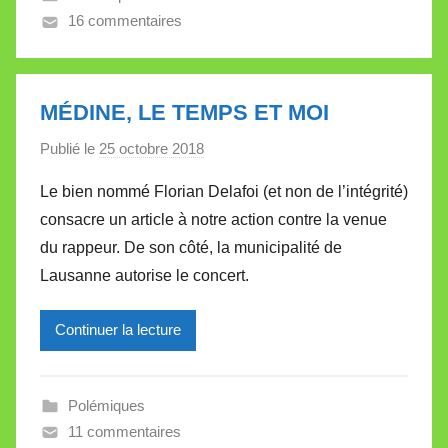
16 commentaires
e
V
a
l
MÉDINE, LE TEMPS ET MOI
l
Publié le
25 octobre 2018
p
e
a
t
Le bien nommé Florian Delafoi (et non de l’intégrité)
r
t
consacre un article à notre action contre la venue
M
e
du rappeur. De son côté, la municipalité de
i
Lausanne autorise le concert.
r
e
Continuer la lecture
i
l
l
Polémiques
e
11 commentaires
V