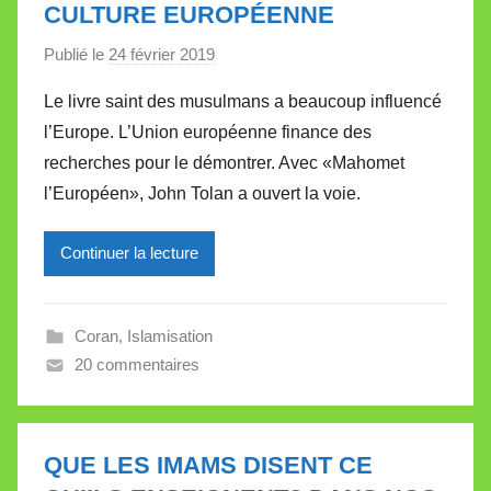
CULTURE EUROPÉENNE
t
t
Publié le
24 février 2019
p
e
a
Le livre saint des musulmans a beaucoup influencé
r
l’Europe. L’Union européenne finance des
M
recherches pour le démontrer. Avec «Mahomet
i
l’Européen», John Tolan a ouvert la voie.
r
e
Continuer la lecture
i
l
l
Coran
,
Islamisation
e
20 commentaires
V
a
l
l
QUE LES IMAMS DISENT CE
e