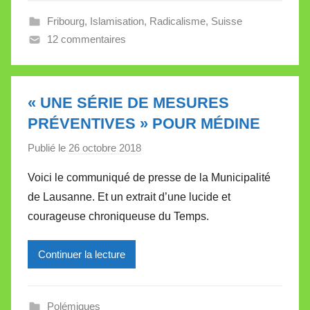
l
Fribourg
,
Islamisation
,
Radicalisme
,
Suisse
e
12 commentaires
V
a
l
l
« UNE SÉRIE DE MESURES
e
PRÉVENTIVES » POUR MÉDINE
t
Publié le
26 octobre 2018
p
t
a
e
Voici le communiqué de presse de la Municipalité
r
de Lausanne. Et un extrait d’une lucide et
M
courageuse chroniqueuse du Temps.
i
r
Continuer la lecture
e
i
l
Polémiques
l