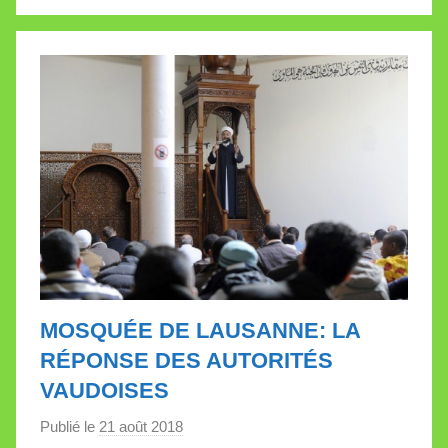
V
a
l
l
e
t
t
e
MOSQUÉE DE LAUSANNE: LA
RÉPONSE DES AUTORITÉS
VAUDOISES
Publié le
21 août 2018
p