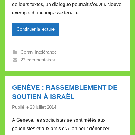
de leurs textes, un dialogue pourrait s’ouvrir. Nouvel
i
exemple d’une impasse tenace.
r
e
Continuer la lecture
i
l
l
Coran
,
Intolérance
e
22 commentaires
V
a
l
l
GENÈVE : RASSEMBLEMENT DE
e
SOUTIEN À ISRAËL
t
Publié le
28 juillet 2014
p
t
a
e
A Genève, les socialistes se sont mêlés aux
r
gauchistes et aux amis d’Allah pour dénoncer
M