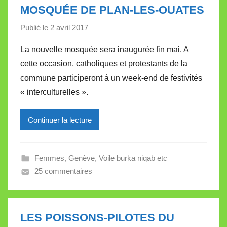
t
MOSQUÉE DE PLAN-LES-OUATES
e
Publié le
2 avril 2017
p
a
La nouvelle mosquée sera inaugurée fin mai. A
r
cette occasion, catholiques et protestants de la
M
commune participeront à un week-end de festivités
i
« interculturelles ».
r
e
Continuer la lecture
i
l
l
Femmes
,
Genève
,
Voile burka niqab etc
e
25 commentaires
V
a
l
l
LES POISSONS-PILOTES DU
e