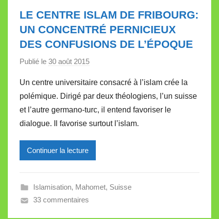
e
LE CENTRE ISLAM DE FRIBOURG:
t
UN CONCENTRÉ PERNICIEUX
t
DES CONFUSIONS DE L’ÉPOQUE
e
Publié le
30 août 2015
p
a
Un centre universitaire consacré à l’islam crée la
r
polémique. Dirigé par deux théologiens, l’un suisse
M
et l’autre germano-turc, il entend favoriser le
i
dialogue. Il favorise surtout l’islam.
r
e
Continuer la lecture
i
l
l
Islamisation
,
Mahomet
,
Suisse
e
33 commentaires
V
a