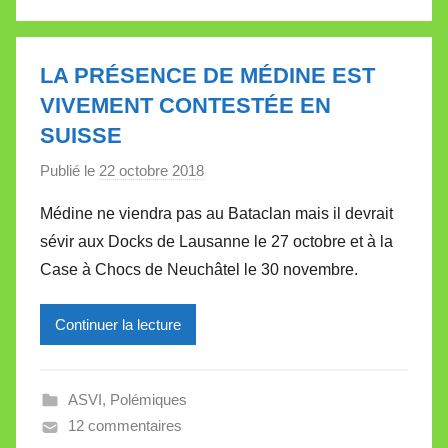
a
l
l
LA PRÉSENCE DE MÉDINE EST
e
VIVEMENT CONTESTÉE EN
t
SUISSE
t
e
Publié le
22 octobre 2018
p
a
Médine ne viendra pas au Bataclan mais il devrait
r
sévir aux Docks de Lausanne le 27 octobre et à la
M
Case à Chocs de Neuchâtel le 30 novembre.
i
r
Continuer la lecture
e
i
l
ASVI
,
Polémiques
l
12 commentaires
e