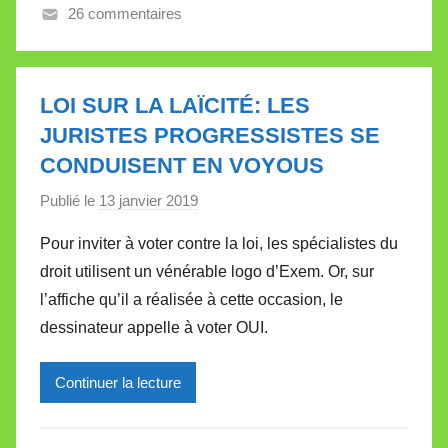
26 commentaires
a
l
l
e
LOI SUR LA LAÏCITÉ: LES
t
JURISTES PROGRESSISTES SE
t
CONDUISENT EN VOYOUS
e
Publié le
13 janvier 2019
p
a
Pour inviter à voter contre la loi, les spécialistes du
r
droit utilisent un vénérable logo d’Exem. Or, sur
M
l’affiche qu’il a réalisée à cette occasion, le
i
dessinateur appelle à voter OUI.
r
e
Continuer la lecture
i
l
l