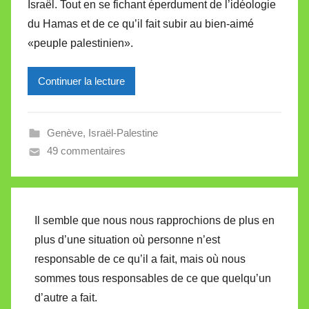
Israël. Tout en se fichant éperdument de l’idéologie
i
du Hamas et de ce qu’il fait subir au bien-aimé
r
«peuple palestinien».
e
i
l
Continuer la lecture
l
e
Genève
,
Israël-Palestine
V
49 commentaires
a
l
l
e
Il semble que nous nous rapprochions de plus en
t
plus d’une situation où personne n’est
t
responsable de ce qu’il a fait, mais où nous
e
sommes tous responsables de ce que quelqu’un
d’autre a fait.