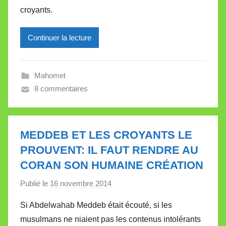
l
croyants.
l
e
Continuer la lecture
V
a
l
Mahomet
l
8 commentaires
e
t
t
MEDDEB ET LES CROYANTS LE
e
PROUVENT: IL FAUT RENDRE AU
CORAN SON HUMAINE CRÉATION
Publié le
16 novembre 2014
p
a
Si Abdelwahab Meddeb était écouté, si les
r
musulmans ne niaient pas les contenus intolérants
M