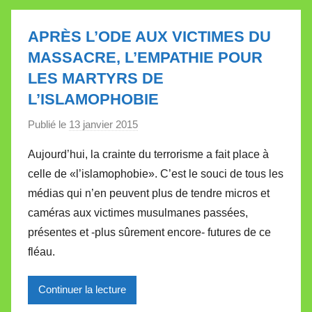
l
l
APRÈS L’ODE AUX VICTIMES DU
e
MASSACRE, L’EMPATHIE POUR
t
LES MARTYRS DE
t
L’ISLAMOPHOBIE
e
Publié le
13 janvier 2015
p
a
Aujourd’hui, la crainte du terrorisme a fait place à
r
celle de «l’islamophobie». C’est le souci de tous les
M
médias qui n’en peuvent plus de tendre micros et
i
caméras aux victimes musulmanes passées,
r
présentes et -plus sûrement encore- futures de ce
e
i
fléau.
l
l
Continuer la lecture
e