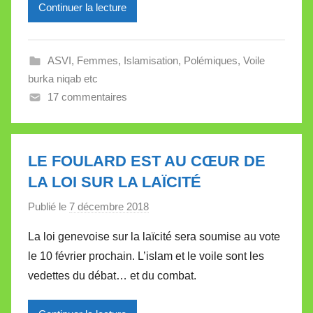
l
Continuer la lecture
l
e
ASVI
,
Femmes
,
Islamisation
,
Polémiques
,
Voile
V
burka niqab etc
a
17 commentaires
l
l
e
t
LE FOULARD EST AU CŒUR DE
t
LA LOI SUR LA LAÏCITÉ
e
Publié le
7 décembre 2018
p
a
La loi genevoise sur la laïcité sera soumise au vote
r
le 10 février prochain. L’islam et le voile sont les
M
vedettes du débat… et du combat.
i
r