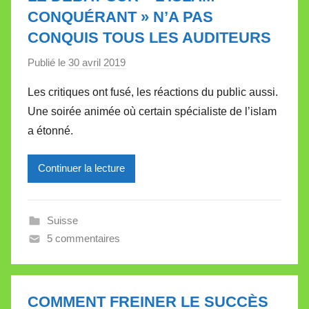
t
CONQUÉRANT » N’A PAS
t
CONQUIS TOUS LES AUDITEURS
e
Publié le
30 avril 2019
p
a
Les critiques ont fusé, les réactions du public aussi.
r
Une soirée animée où certain spécialiste de l’islam
M
a étonné.
i
r
Continuer la lecture
e
i
l
Suisse
l
5 commentaires
e
V
a
l
COMMENT FREINER LE SUCCÈS