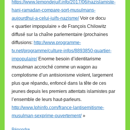
https://www.lemondejuif.info/2017/06/nazislamiste-
hani-ramadan-compare-sort-musulmans-
aujourdhui-a-celui-juifs-nazisme/
Voir ce docu
« quartier impopulaire » de François Chilowitz
diffusé sur la chaîne parlementaire (prochaines
diffusions:
http://www.programme-
tv.net/programme/culture-infos/8893850-quartier-
impopulaire/
Enorme besoin d’identitarisme
musulman accroché comme un wagon au
complotisme d’un antisionisme violent, largement
plus que répandu, enfoncé dans la tête de ces
jeunes depuis les premiers attentats islamistes par
l’ensemble de leurs haut-parleurs.
http://www.lphinfo.com/france-lantisemitisme-
musulman-sexprime-ouvertement/
»
Répondre