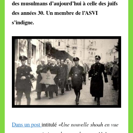
des musulmans d’aujourd’hui à celle des juifs
M
des années 30. Un membre de l’ASVI
i
r
s’indigne.
e
i
l
l
e
V
a
l
l
e
t
t
e
Dans un post
intitulé
«U
ne nouvelle
shoah
en vue