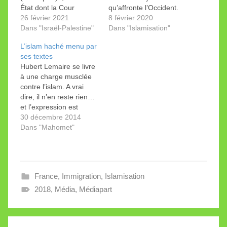
État dont la Cour
qu’affronte l’Occident.
suprême compte
26 février 2021
Dans les réseaux
8 février 2020
plusieurs juges arabes
Dans "Israël-Palestine"
sociaux les échanges
Dans "Islamisation"
et dont une liste unifiée
sur l’islamisation de
L’islam haché menu par
de 14 députés arabes
l’Europe déçoivent
ses textes
siège à la Knesset. Par
souvent, car il y a très
Hubert Lemaire se livre
Liliane Messika.
rarement débat. On
à une charge musclée
peut dès lors saluer la
contre l’islam. A vrai
parution de l’ouvrage Le
dire, il n’en reste rien…
projet co-écrit par
et l’expression est
Alexandre Del Valle,
faible. Un adepte de
30 décembre 2014
universitaire…
Mahomet qui n’est pas
Dans "Mahomet"
prêt à l’apostasie
instantanée ne
poursuivra pas au-delà
de la deuxième page.
France
,
Immigration
,
Islamisation
Pas plus qu’un athée ou
un chrétien qui
2018
,
Média
,
Médiapart
commence à…
Navigation