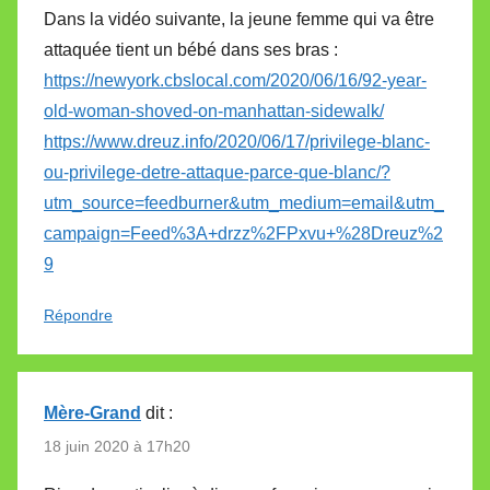
Dans la vidéo suivante, la jeune femme qui va être
attaquée tient un bébé dans ses bras :
https://newyork.cbslocal.com/2020/06/16/92-year-
old-woman-shoved-on-manhattan-sidewalk/
https://www.dreuz.info/2020/06/17/privilege-blanc-
ou-privilege-detre-attaque-parce-que-blanc/?
utm_source=feedburner&utm_medium=email&utm_
campaign=Feed%3A+drzz%2FPxvu+%28Dreuz%2
9
Répondre
Mère-Grand
dit :
18 juin 2020 à 17h20