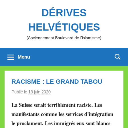
Aller
DÉRIVES
au
contenu
HELVÉTIQUES
(Anciennement Boulevard de l'islamisme)
Menu
RACISME : LE GRAND TABOU
Publié le
18 juin 2020
p
a
La Suisse serait terriblement raciste. Les
r
manifestants comme les services d’intégration
M
le proclament. Les immigrés eux sont blancs
i