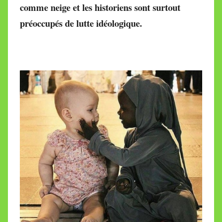
r
comme neige et les historiens sont surtout
e
préoccupés de lutte idéologique.
i
l
l
e
V
a
l
l
e
t
t
e