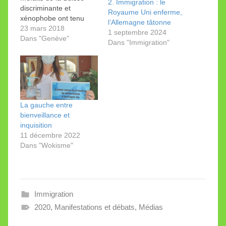
2. Immigration : le
discriminante et
Royaume Uni enferme,
xénophobe ont tenu
l’Allemagne tâtonne
une nouvelle fois la
23 mars 2018
1 septembre 2024
vedette. L'Office du
Dans "Genève"
Dans "Immigration"
tourisme de Neuchâtel
illustre par ces photos
des visites guidées "sur
les traces de
l’esclavage" dans le
canton. Elle font partie
La gauche entre
des manifestations
bienveillance et
organisées durant…
inquisition
11 décembre 2022
Dans "Wokisme"
Immigration
2020
,
Manifestations et débats
,
Médias