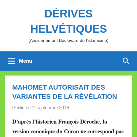
Aller
DÉRIVES
au
contenu
HELVÉTIQUES
(Anciennement Boulevard de l'islamisme)
Menu
MAHOMET AUTORISAIT DES
VARIANTES DE LA RÉVÉLATION
Publié le
27 septembre 2019
p
a
D’après l’historien François Déroche, la
r
version canonique du Coran ne correspond pas
M