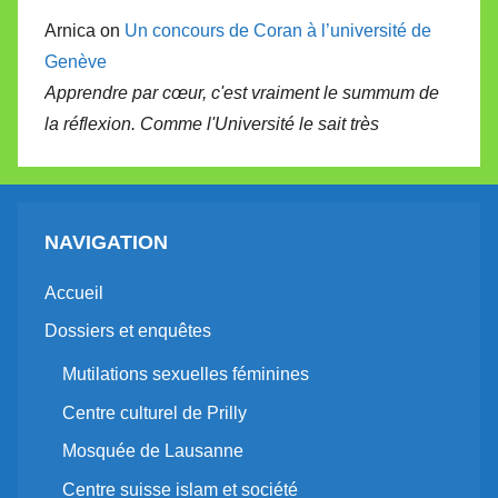
Arnica on
Un concours de Coran à l’université de
Genève
Apprendre par cœur, c'est vraiment le summum de
la réflexion. Comme l'Université le sait très
NAVIGATION
Accueil
Dossiers et enquêtes
Mutilations sexuelles féminines
Centre culturel de Prilly
Mosquée de Lausanne
Centre suisse islam et société