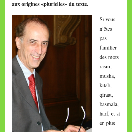
aux origines «plurielles» du texte.
i
r
e
Si vous
i
n’êtes
l
pas
l
familier
e
des mots
V
a
rasm,
l
musha,
l
kitab,
e
qiraat,
t
t
basmala,
e
harf, et si
en plus