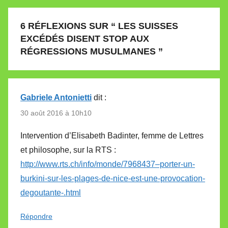
6 RÉFLEXIONS SUR “
LES SUISSES
EXCÉDÉS DISENT STOP AUX
RÉGRESSIONS MUSULMANES
”
Gabriele Antonietti
dit :
30 août 2016 à 10h10
Intervention d’Elisabeth Badinter, femme de Lettres
et philosophe, sur la RTS :
http://www.rts.ch/info/monde/7968437–porter-un-
burkini-sur-les-plages-de-nice-est-une-provocation-
degoutante-.html
Répondre