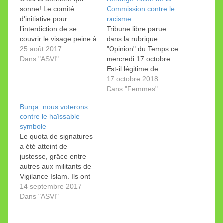
sonne! Le comité
Commission contre le
d'initiative pour
racisme
l’interdiction de se
Tribune libre parue
couvrir le visage peine à
dans la rubrique
atteindre le nombre de
25 août 2017
"Opinion" du Temps ce
signatures nécessaires.
Dans "ASVI"
mercredi 17 octobre.
Le délai est fixé au 15
Est-il légitime de
septembre.
s’interroger sur les
17 octobre 2018
positions de la
Dans "Femmes"
Commission fédérale
Burqa: nous voterons
contre le racisme
contre le haïssable
(CFR)? C’est le cas de
symbole
nombreux citoyens,
Le quota de signatures
dont je fais partie. La
a été atteint de
première interrogation
justesse, grâce entre
concerne sa mission
autres aux militants de
centrale: lutter contre
Vigilance Islam. Ils ont
les discriminations.
découvert dans une
14 septembre 2017
Ce…
partie de la population
Dans "ASVI"
une peur qui va
jusqu’au fantasme.