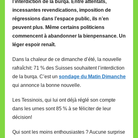
l’interdiction de la burqa. Entre attentats,
M
incessantes revendications, imposition de
i
régressions dans l’espace public, ils n’en
r
peuvent plus. Même certains politiciens
e
i
commencent à abandonner la bienpensance. Un
l
léger espoir renaît.
l
Dans la chaleur de ce dimanche d’été, la nouvelle
e
V
rafraîchit: 71 % des Suisses souhaitent l’interdiction
a
de la burqa. C’est un
sondage du Matin Dimanche
l
qui annonce la bonne nouvelle.
l
e
Les Tessinois, qui lui ont déjà réglé son compte
t
dans les urnes sont 85 % à se féliciter de leur
t
décision!
e
Qui sont les moins enthousiastes ? Aucune surprise