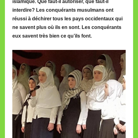
islamique. Que faut-il autoriser, que faut-il
M
interdire? Les conquérants musulmans ont
i
réussi à déchirer tous les pays occidentaux qui
r
ne savent plus où ils en sont. Les conquérants
e
i
eux savent très bien ce qu’ils font.
l
l
e
V
a
l
l
e
t
t
e