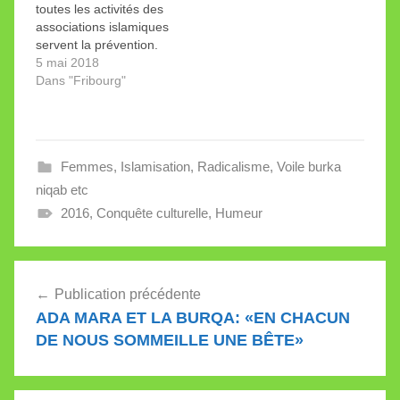
toutes les activités des
très…
associations islamiques
servent la prévention.
Corollaire: il faut
5 mai 2018
professionnaliser et
Dans "Fribourg"
financer les militants qui
y travaillent. Est-ce
juste? Les atrocités
commises au nom de
Femmes
,
Islamisation
,
Radicalisme
,
Voile burka
l’islam font tomber sur
cette religion et ses
niqab etc
prosélytes une pluie de
2016
,
Conquête culturelle
,
Humeur
bienfaits. En premier…
Navigation
Publication précédente
de
ADA MARA ET LA BURQA: «EN CHACUN
l’article
DE NOUS SOMMEILLE UNE BÊTE»