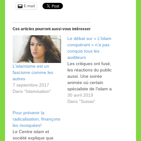
E-mail
Ces articles pourront aussi vous intéresser
Le débat sur « L’Islam
conquérant » n’a pas
conquis tous les
auditeurs
Les critiques ont fusé,
L’islamisme est un
les réactions du public
fascisme comme les
aussi. Une soirée
autres
animée où certain
7 septembre 2017
spécialiste de l’islam a
Dans "Islamisation"
étonné. Près de 300
30 avril 2019
personnes ont assisté
Dans "Suisse"
au débat sur le livre de
Pour prévenir la
Shafique Keshavjee,
radicalisation, finançons
sans l'auteur. La partie
les mosquées!
réservée aux questions
Le Centre islam et
et remarques du public
société explique que
a été très animée et