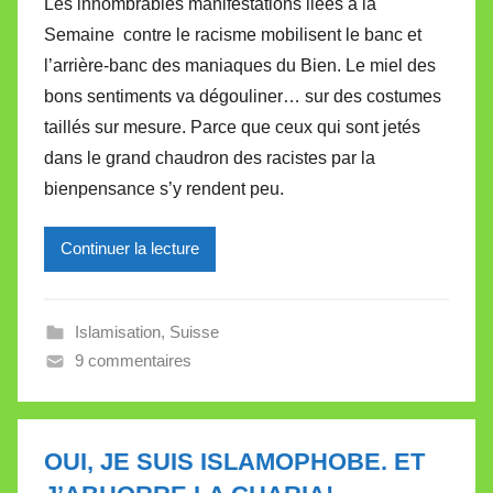
Les innombrables manifestations liées à la
r
Semaine contre le racisme mobilisent le banc et
M
l’arrière-banc des maniaques du Bien. Le miel des
i
bons sentiments va dégouliner… sur des costumes
r
taillés sur mesure. Parce que ceux qui sont jetés
e
i
dans le grand chaudron des racistes par la
l
bienpensance s’y rendent peu.
l
e
Continuer la lecture
V
a
l
Islamisation
,
Suisse
l
9 commentaires
e
t
t
OUI, JE SUIS ISLAMOPHOBE. ET
e