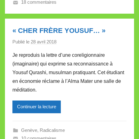
18 commentaires
V
a
l
l
« CHER FRÈRE YOUSUF… »
e
Publié le
28 avril 2018
p
t
a
t
Je reproduis la lettre d’une coreligionnaire
r
e
(imaginaire) qui exprime sa reconnaissance à
M
Yousuf Qurashi, musulman pratiquant. Cet étudiant
i
en économie réclame à l’Alma Mater une salle de
r
méditation.
e
i
l
Continuer la lecture
l
e
Genève
,
Radicalisme
V
10 commentaires
a