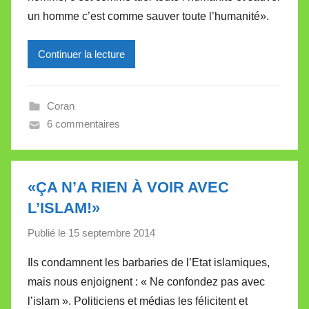
un homme c’est comme sauver toute l’humanité».
e
i
l
Continuer la lecture
l
e
Coran
V
6 commentaires
a
l
l
e
«ÇA N’A RIEN À VOIR AVEC
t
L’ISLAM!»
t
e
Publié le
15 septembre 2014
p
a
Ils condamnent les barbaries de l’Etat islamiques,
r
mais nous enjoignent : « Ne confondez pas avec
M
l’islam ». Politiciens et médias les félicitent et
i