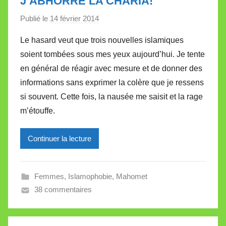
J’ABHORRE LA CHARIA!
Publié le
14 février 2014
p
a
Le hasard veut que trois nouvelles islamiques
r
soient tombées sous mes yeux aujourd’hui. Je tente
M
en général de réagir avec mesure et de donner des
i
informations sans exprimer la colère que je ressens
r
si souvent. Cette fois, la nausée me saisit et la rage
e
i
m’étouffe.
l
l
Continuer la lecture
e
V
a
Femmes
,
Islamophobie
,
Mahomet
l
38 commentaires
l
e