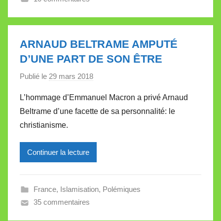
l
l
e
ARNAUD BELTRAME AMPUTÉ
t
D’UNE PART DE SON ÊTRE
t
e
Publié le
29 mars 2018
p
a
L’hommage d’Emmanuel Macron a privé Arnaud
r
Beltrame d’une facette de sa personnalité: le
M
christianisme.
i
r
Continuer la lecture
e
i
l
France
,
Islamisation
,
Polémiques
l
35 commentaires
e
V