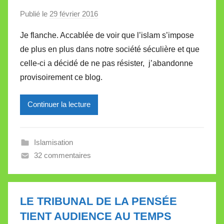
t
Publié le
29 février 2016
p
t
a
e
Je flanche. Accablée de voir que l’islam s’impose
r
de plus en plus dans notre société séculière et que
M
celle-ci a décidé de ne pas résister, j’abandonne
i
provisoirement ce blog.
r
e
Continuer la lecture
i
l
l
Islamisation
e
32 commentaires
V
a
l
l
LE TRIBUNAL DE LA PENSÉE
e
TIENT AUDIENCE AU TEMPS
t