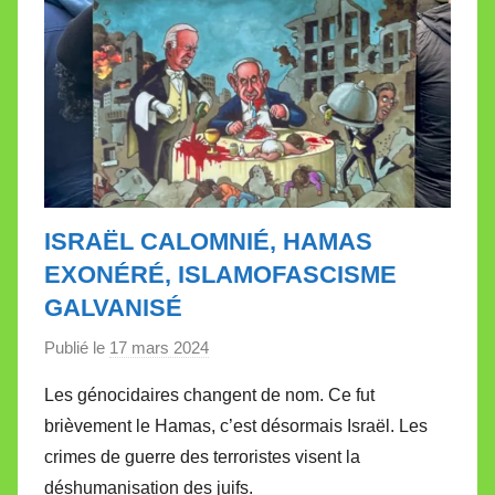
ISRAËL CALOMNIÉ, HAMAS
EXONÉRÉ, ISLAMOFASCISME
GALVANISÉ
Publié le
17 mars 2024
p
a
Les génocidaires changent de nom. Ce fut
r
brièvement le Hamas, c’est désormais Israël. Les
M
crimes de guerre des terroristes visent la
i
déshumanisation des juifs.
r