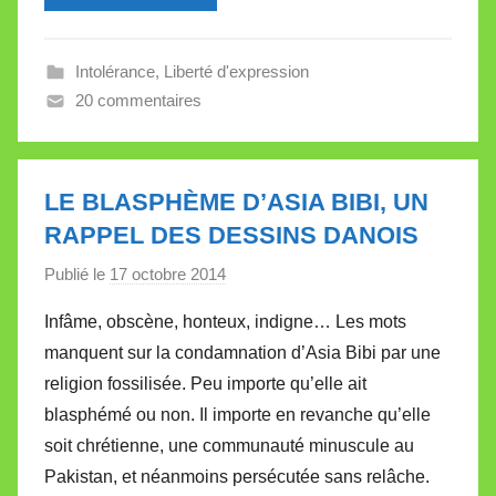
l
l
Intolérance
,
Liberté d'expression
e
20 commentaires
V
a
l
l
LE BLASPHÈME D’ASIA BIBI, UN
e
RAPPEL DES DESSINS DANOIS
t
Publié le
17 octobre 2014
p
t
a
e
Infâme, obscène, honteux, indigne… Les mots
r
manquent sur la condamnation d’Asia Bibi par une
M
religion fossilisée. Peu importe qu’elle ait
i
blasphémé ou non. Il importe en revanche qu’elle
r
soit chrétienne, une communauté minuscule au
e
i
Pakistan, et néanmoins persécutée sans relâche.