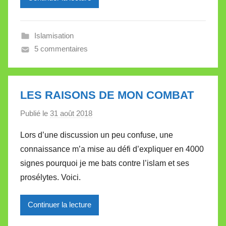
l
l
Islamisation
e
5 commentaires
V
a
l
l
LES RAISONS DE MON COMBAT
e
Publié le
31 août 2018
p
t
a
t
Lors d’une discussion un peu confuse, une
r
e
connaissance m’a mise au défi d’expliquer en 4000
M
signes pourquoi je me bats contre l’islam et ses
i
prosélytes. Voici.
r
e
Continuer la lecture
i
l