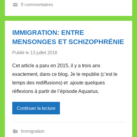
9 commentaires
V
a
l
l
IMMIGRATION: ENTRE
e
MENSONGES ET SCHIZOPHRÉNIE
t
Publié le
13 juillet 2018
p
t
a
e
Cet article a paru en 2015, il y a trois ans
r
exactement, dans ce blog. Je le republie (c’est le
M
temps des rediffusions) et ajoute quelques
i
réflexions à partir de l’épisode Aquarius.
r
e
Continuer la lecture
i
l
l
Immigration
e