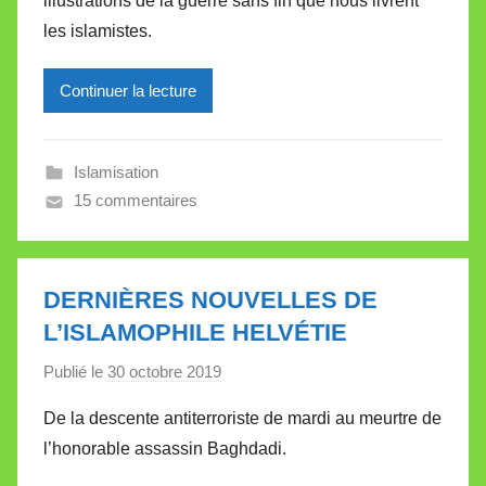
illustrations de la guerre sans fin que nous livrent
M
les islamistes.
i
r
Continuer la lecture
e
i
l
Islamisation
l
15 commentaires
e
V
a
l
DERNIÈRES NOUVELLES DE
l
L’ISLAMOPHILE HELVÉTIE
e
Publié le
30 octobre 2019
p
t
a
t
De la descente antiterroriste de mardi au meurtre de
r
e
l’honorable assassin Baghdadi.
M
i