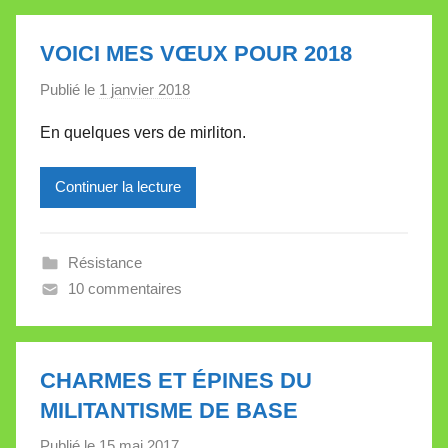
a
l
VOICI MES VŒUX POUR 2018
l
Publié le
1 janvier 2018
p
e
a
t
En quelques vers de mirliton.
r
t
M
e
Continuer la lecture
i
r
e
Résistance
i
10 commentaires
l
l
e
V
CHARMES ET ÉPINES DU
a
MILITANTISME DE BASE
l
Publié le
15 mai 2017
p