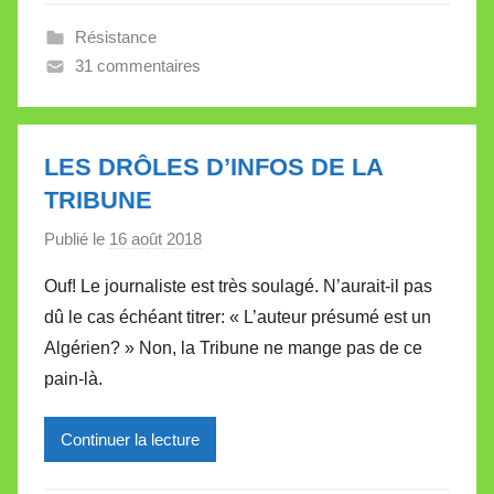
l
Résistance
e
31 commentaires
V
a
l
l
LES DRÔLES D’INFOS DE LA
e
TRIBUNE
t
Publié le
16 août 2018
p
t
a
e
Ouf! Le journaliste est très soulagé. N’aurait-il pas
r
dû le cas échéant titrer: « L’auteur présumé est un
M
Algérien? » Non, la Tribune ne mange pas de ce
i
pain-là.
r
e
Continuer la lecture
i
l