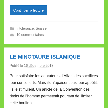
e
Continuer la lecture
i
l
l
Intolérance
,
Suisse
e
10 commentaires
V
a
l
l
LE MINOTAURE ISLAMIQUE
e
Publié le
16 décembre 2018
p
t
a
t
Pour satisfaire les adorateurs d’Allah, des sacrifices
r
e
leur sont offerts. Mais ils n’apaisent pas leur appétit,
M
ils le stimulent. Un article de la Convention des
i
droits de l’homme permettrait pourtant de limiter
r
cette boulimie.
e