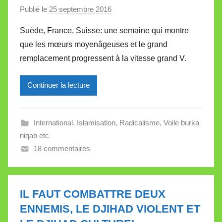
e
Publié le
25 septembre 2016
p
a
Suède, France, Suisse: une semaine qui montre
r
que les mœurs moyenâgeuses et le grand
M
remplacement progressent à la vitesse grand V.
i
r
Continuer la lecture
e
i
l
International
,
Islamisation
,
Radicalisme
,
Voile burka
l
niqab etc
e
18 commentaires
V
a
l
l
IL FAUT COMBATTRE DEUX
e
ENNEMIS, LE DJIHAD VIOLENT ET
t