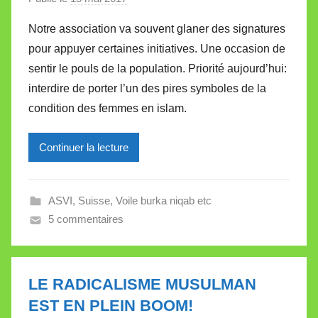
l
a
e
Notre association va souvent glaner des signatures
r
t
pour appuyer certaines initiatives. Une occasion de
M
t
sentir le pouls de la population. Priorité aujourd’hui:
i
e
interdire de porter l’un des pires symboles de la
r
condition des femmes en islam.
e
i
l
Continuer la lecture
l
e
ASVI
,
Suisse
,
Voile burka niqab etc
V
5 commentaires
a
l
l
e
LE RADICALISME MUSULMAN
t
EST EN PLEIN BOOM!
t