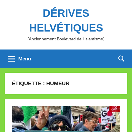
Aller
DÉRIVES
au
contenu
HELVÉTIQUES
(Anciennement Boulevard de l'islamisme)
Menu
ÉTIQUETTE :
HUMEUR