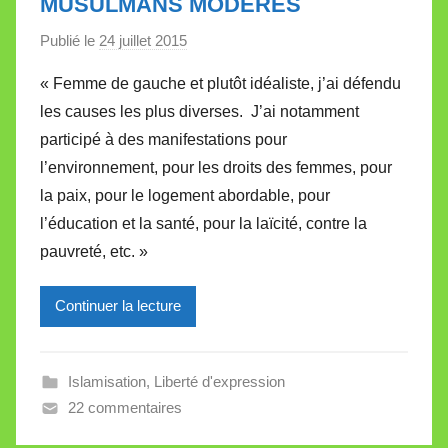
MUSULMANS MODÉRÉS
t
e
Publié le
24 juillet 2015
p
a
« Femme de gauche et plutôt idéaliste, j’ai défendu
r
les causes les plus diverses. J’ai notamment
M
participé à des manifestations pour
i
l’environnement, pour les droits des femmes, pour
r
la paix, pour le logement abordable, pour
e
i
l’éducation et la santé, pour la laïcité, contre la
l
pauvreté, etc. »
l
e
Continuer la lecture
V
a
l
Islamisation
,
Liberté d'expression
l
22 commentaires
e