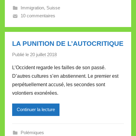
l
Immigration
,
Suisse
e
10 commentaires
V
a
l
l
LA PUNITION DE L’AUTOCRITIQUE
e
Publié le
20 juillet 2018
p
t
a
t
L’Occident regarde les failles de son passé.
r
e
D’autres cultures s’en abstiennent. Le premier est
M
perpétuellement accusé, les secondes sont
i
volontiers exonérées.
r
e
Continuer la lecture
i
l
l
Polémiques
e