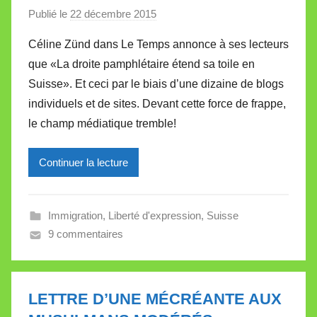
Publié le
22 décembre 2015
p
t
a
e
Céline Zünd dans Le Temps annonce à ses lecteurs
r
que «La droite pamphlétaire étend sa toile en
M
Suisse». Et ceci par le biais d’une dizaine de blogs
i
individuels et de sites. Devant cette force de frappe,
r
le champ médiatique tremble!
e
i
l
Continuer la lecture
l
e
Immigration
,
Liberté d'expression
,
Suisse
V
9 commentaires
a
l
l
e
LETTRE D’UNE MÉCRÉANTE AUX
t