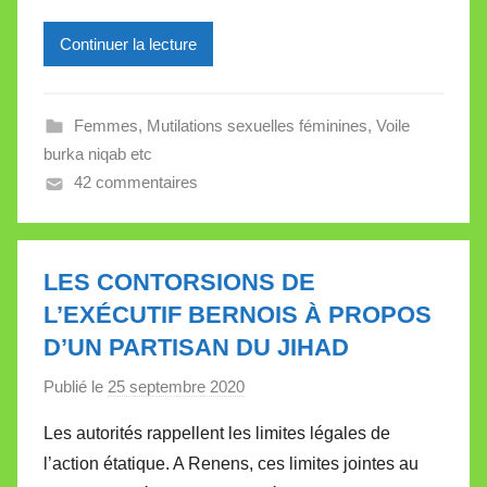
e
Continuer la lecture
i
l
l
Femmes
,
Mutilations sexuelles féminines
,
Voile
e
burka niqab etc
V
42 commentaires
a
l
l
e
LES CONTORSIONS DE
t
L’EXÉCUTIF BERNOIS À PROPOS
t
D’UN PARTISAN DU JIHAD
e
Publié le
25 septembre 2020
p
a
Les autorités rappellent les limites légales de
r
l’action étatique. A Renens, ces limites jointes au
M