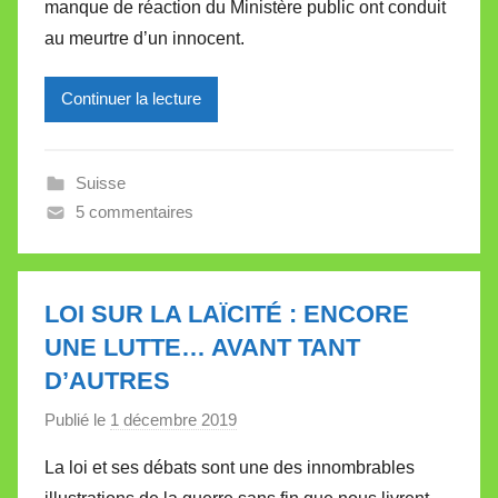
manque de réaction du Ministère public ont conduit
i
au meurtre d’un innocent.
r
e
Continuer la lecture
i
l
l
Suisse
e
5 commentaires
V
a
l
l
LOI SUR LA LAÏCITÉ : ENCORE
e
UNE LUTTE… AVANT TANT
t
D’AUTRES
t
e
Publié le
1 décembre 2019
p
a
La loi et ses débats sont une des innombrables
r