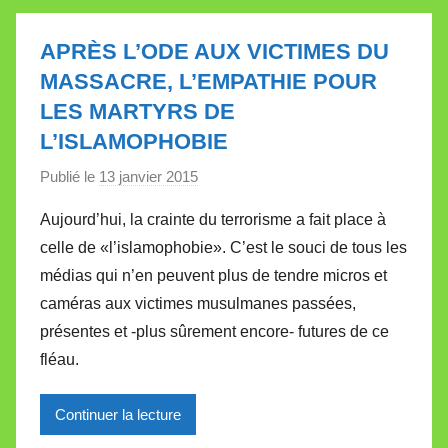
t
t
APRÈS L’ODE AUX VICTIMES DU
e
MASSACRE, L’EMPATHIE POUR
LES MARTYRS DE
L’ISLAMOPHOBIE
Publié le
13 janvier 2015
p
a
Aujourd’hui, la crainte du terrorisme a fait place à
r
celle de «l’islamophobie». C’est le souci de tous les
M
médias qui n’en peuvent plus de tendre micros et
i
caméras aux victimes musulmanes passées,
r
présentes et -plus sûrement encore- futures de ce
e
i
fléau.
l
l
Continuer la lecture
e