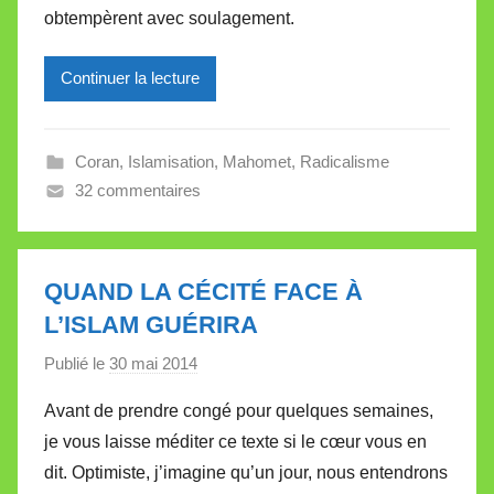
obtempèrent avec soulagement.
r
e
Continuer la lecture
i
l
l
Coran
,
Islamisation
,
Mahomet
,
Radicalisme
e
32 commentaires
V
a
l
l
QUAND LA CÉCITÉ FACE À
e
L’ISLAM GUÉRIRA
t
Publié le
30 mai 2014
p
t
a
e
Avant de prendre congé pour quelques semaines,
r
je vous laisse méditer ce texte si le cœur vous en
M
dit. Optimiste, j’imagine qu’un jour, nous entendrons
i