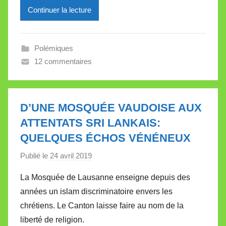
Continuer la lecture
r
e
i
Polémiques
l
12 commentaires
l
e
V
a
D’UNE MOSQUÉE VAUDOISE AUX
l
ATTENTATS SRI LANKAIS:
l
QUELQUES ÉCHOS VÉNÉNEUX
e
Publié le
24 avril 2019
p
t
a
t
La Mosquée de Lausanne enseigne depuis des
r
e
années un islam discriminatoire envers les
M
chrétiens. Le Canton laisse faire au nom de la
i
liberté de religion.
r