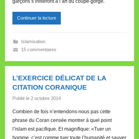
garçons s’initieront à l’art du coupe-gorge.
e
i
l
Continuer la lecture
l
e
Islamisation
V
15 commentaires
a
l
l
e
L’EXERCICE DÉLICAT DE LA
t
CITATION CORANIQUE
t
e
Publié le
2 octobre 2014
p
a
Combien de fois n’entendons-nous pas cette
r
phrase du Coran censée montrer à quel point
M
l’islam est pacifique. Et magnifique: «Tuer un
i
homme, c’est comme tuer toute l’humanité et sauver
r