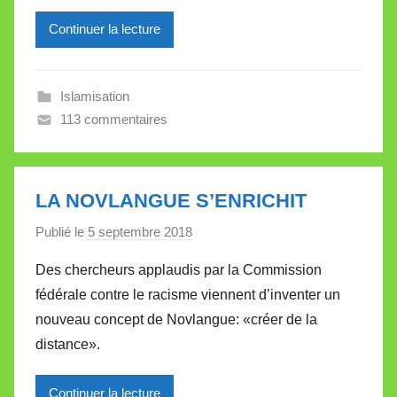
i
l
Continuer la lecture
l
e
Islamisation
V
113 commentaires
a
l
l
e
LA NOVLANGUE S’ENRICHIT
t
Publié le
5 septembre 2018
p
t
a
e
Des chercheurs applaudis par la Commission
r
fédérale contre le racisme viennent d’inventer un
M
nouveau concept de Novlangue: «créer de la
i
distance».
r
e
Continuer la lecture
i