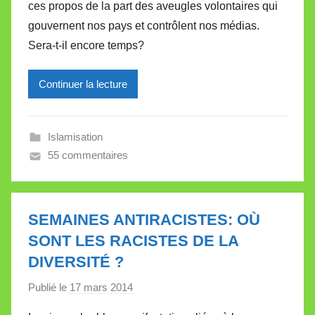
ces propos de la part des aveugles volontaires qui
r
gouvernent nos pays et contrôlent nos médias.
e
i
Sera-t-il encore temps?
l
l
Continuer la lecture
e
V
a
Islamisation
l
55 commentaires
l
e
t
SEMAINES ANTIRACISTES: OÙ
t
SONT LES RACISTES DE LA
e
DIVERSITÉ ?
Publié le
17 mars 2014
p
a