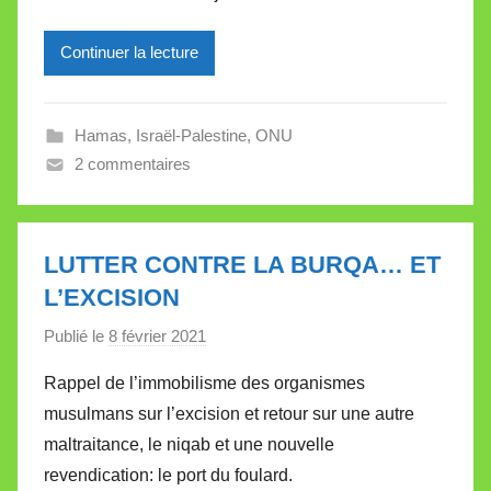
e
Continuer la lecture
i
l
l
Hamas
,
Israël-Palestine
,
ONU
e
2 commentaires
V
a
l
l
LUTTER CONTRE LA BURQA… ET
e
L’EXCISION
t
Publié le
8 février 2021
p
t
a
e
Rappel de l’immobilisme des organismes
r
musulmans sur l’excision et retour sur une autre
M
maltraitance, le niqab et une nouvelle
i
revendication: le port du foulard.
r