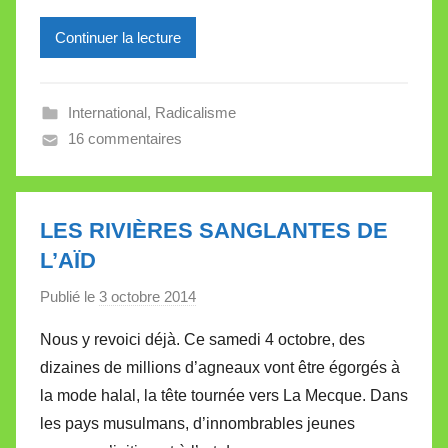
l
l
Continuer la lecture
e
V
a
International
,
Radicalisme
l
16 commentaires
l
e
t
LES RIVIÈRES SANGLANTES DE
t
L’AÏD
e
Publié le
3 octobre 2014
p
a
Nous y revoici déjà. Ce samedi 4 octobre, des
r
dizaines de millions d’agneaux vont être égorgés à
M
la mode halal, la tête tournée vers La Mecque. Dans
i
les pays musulmans, d’innombrables jeunes
r