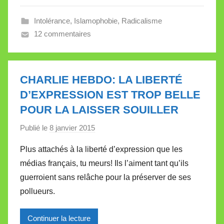
V
a
Intolérance
,
Islamophobie
,
Radicalisme
l
12 commentaires
l
e
t
CHARLIE HEBDO: LA LIBERTÉ
t
D’EXPRESSION EST TROP BELLE
e
POUR LA LAISSER SOUILLER
Publié le
8 janvier 2015
p
a
Plus attachés à la liberté d’expression que les
r
médias français, tu meurs! Ils l’aiment tant qu’ils
M
guerroient sans relâche pour la préserver de ses
i
pollueurs.
r
e
Continuer la lecture
i