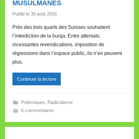
MUSULMANES
t
e
Publié le
30 août 2016
p
a
Près des trois quarts des Suisses souhaitent
r
l’interdiction de la burqa. Entre attentats,
M
incessantes revendications, imposition de
i
régressions dans l’espace public, ils n’en peuvent
r
plus.
e
i
l
Continuer la lecture
l
e
Polémiques
,
Radicalisme
V
6 commentaires
a
l
l
e