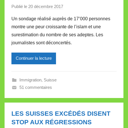
Publié le
20 décembre 2017
p
a
Un sondage réalisé auprès de 17’000 personnes
r
montre une peur croissante de l’islam et une
M
surestimation du nombre de ses adeptes. Les
i
journalistes sont déconcertés.
r
e
Continuer la lecture
i
l
l
Immigration
,
Suisse
e
51 commentaires
V
a
l
l
LES SUISSES EXCÉDÉS DISENT
e
STOP AUX RÉGRESSIONS
t