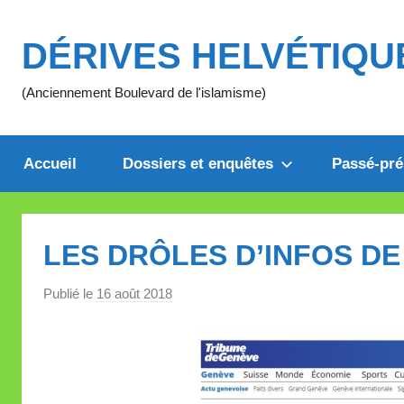
Aller
au
DÉRIVES HELVÉTIQU
contenu
(Anciennement Boulevard de l'islamisme)
Accueil
Dossiers et enquêtes
Passé-pré
LES DRÔLES D’INFOS DE
Publié le
16 août 2018
p
a
r
M
i