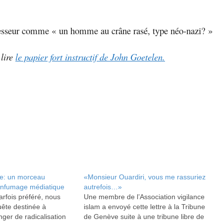
agresseur comme « un homme au crâne rasé, type néo-nazi? »
 lire
le papier fort instructif de John Goetelen.
e: un morceau
«Monsieur Ouardiri, vous me rassuriez
’enfumage médiatique
autrefois…»
arfois préféré, nous
Une membre de l’Association vigilance
uête destinée à
islam a envoyé cette lettre à la Tribune
nger de radicalisation
de Genève suite à une tribune libre de