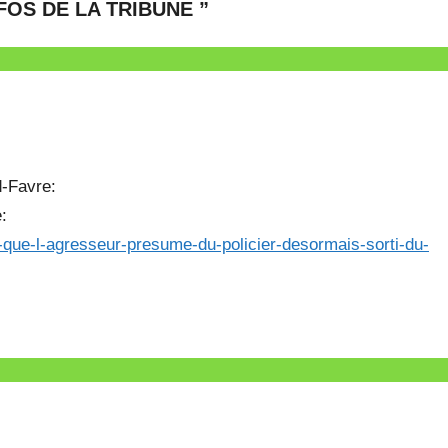
FOS DE LA TRIBUNE
”
d-Favre:
:
d-que-l-agresseur-presume-du-policier-desormais-sorti-du-