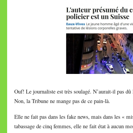
r
e
i
l
l
e
V
a
l
l
e
t
Ouf! Le journaliste est très soulagé. N’aurait-il pas dû
t
Non, la Tribune ne mange pas de ce pain-là.
e
Elle ne fait pas dans les fake news, mais dans les « mi
tabassage de cinq femmes, elle ne fait état à aucun