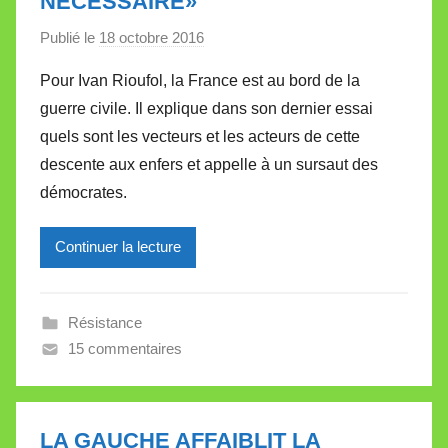
NÉCESSAIRE»
t
e
Publié le
18 octobre 2016
p
a
Pour Ivan Rioufol, la France est au bord de la
r
guerre civile. Il explique dans son dernier essai
M
quels sont les vecteurs et les acteurs de cette
i
descente aux enfers et appelle à un sursaut des
r
démocrates.
e
i
l
Continuer la lecture
l
e
Résistance
V
15 commentaires
a
l
l
e
LA GAUCHE AFFAIBLIT LA