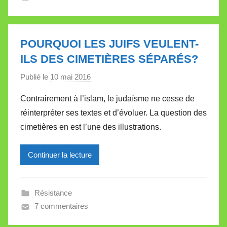
V
a
l
POURQUOI LES JUIFS VEULENT-
l
ILS DES CIMETIÈRES SÉPARÉS?
e
Publié le
10 mai 2016
p
t
a
t
Contrairement à l’islam, le judaïsme ne cesse de
r
e
réinterpréter ses textes et d’évoluer. La question des
M
cimetières en est l’une des illustrations.
i
r
Continuer la lecture
e
i
l
Résistance
l
7 commentaires
e
V