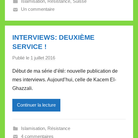
Islamisation
,
Résistance
,
Suisse
V
Un commentaire
a
l
l
e
INTERVIEWS: DEUXIÈME
t
SERVICE !
t
e
Publié le
1 juillet 2016
p
a
Début de ma série d’été: nouvelle publication de
r
mes interviews. Aujourd’hui, celle de Kacem El-
M
Ghazzali.
i
r
Continuer la lecture
e
i
l
Islamisation
,
Résistance
l
4 commentaires
e