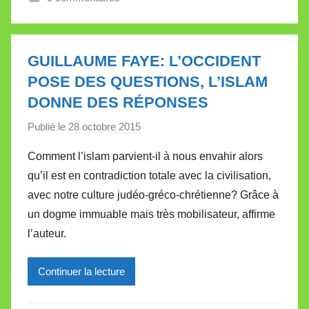
l
l
e
GUILLAUME FAYE: L’OCCIDENT
t
POSE DES QUESTIONS, L’ISLAM
t
DONNE DES RÉPONSES
e
Publié le
28 octobre 2015
p
a
Comment l’islam parvient-il à nous envahir alors
r
qu’il est en contradiction totale avec la civilisation,
M
avec notre culture judéo-gréco-chrétienne? Grâce à
i
un dogme immuable mais très mobilisateur, affirme
r
l’auteur.
e
i
l
Continuer la lecture
l
e