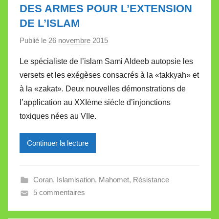
l
DES ARMES POUR L’EXTENSION
l
DE L’ISLAM
e
Publié le
26 novembre 2015
p
t
a
t
Le spécialiste de l’islam Sami Aldeeb autopsie les
r
e
versets et les exégèses consacrés à la «takkyah» et
M
à la «zakat». Deux nouvelles démonstrations de
i
l’application au XXIème siècle d’injonctions
r
toxiques nées au VIIe.
e
i
l
Continuer la lecture
l
e
Coran
,
Islamisation
,
Mahomet
,
Résistance
V
5 commentaires
a
l
l