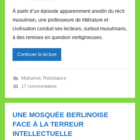
a
À partir d’un épisode apparemment anodin du récit
r
musulman, une professeure de littérature et
M
civilisation conduit ses lecteurs, surtout musulmans,
i
à des remises en question vertigineuses.
r
e
Continuer la lecture
i
l
l
Mahomet
,
Résistance
e
17 commentaires
V
a
l
l
UNE MOSQUÉE BERLINOISE
e
FACE À LA TERREUR
t
INTELLECTUELLE
t