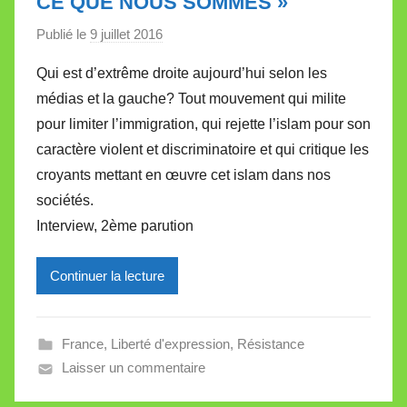
CE QUE NOUS SOMMES »
Publié le
9 juillet 2016
p
a
Qui est d’extrême droite aujourd’hui selon les
r
médias et la gauche? Tout mouvement qui milite
M
pour limiter l’immigration, qui rejette l’islam pour son
i
caractère violent et discriminatoire et qui critique les
r
croyants mettant en œuvre cet islam dans nos
e
i
sociétés.
l
Interview, 2ème parution
l
e
Continuer la lecture
V
a
l
France
,
Liberté d'expression
,
Résistance
l
Laisser un commentaire
e