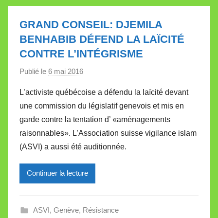
a
l
GRAND CONSEIL: DJEMILA
l
BENHABIB DÉFEND LA LAÏCITÉ
e
CONTRE L’INTÉGRISME
t
t
Publié le
6 mai 2016
p
e
a
L’activiste québécoise a défendu la laïcité devant
r
une commission du législatif genevois et mis en
M
garde contre la tentation d’ «aménagements
i
raisonnables». L’Association suisse vigilance islam
r
(ASVI) a aussi été auditionnée.
e
i
l
Continuer la lecture
l
e
ASVI
,
Genève
,
Résistance
V