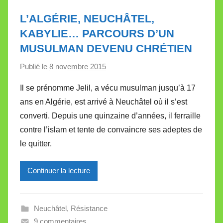
e
L’ALGÉRIE, NEUCHÂTEL,
t
KABYLIE… PARCOURS D’UN
t
MUSULMAN DEVENU CHRÉTIEN
e
Publié le
8 novembre 2015
p
a
Il se prénomme Jelil, a vécu musulman jusqu’à 17
r
ans en Algérie, est arrivé à Neuchâtel où il s’est
M
converti. Depuis une quinzaine d’années, il ferraille
i
contre l’islam et tente de convaincre ses adeptes de
r
le quitter.
e
i
l
Continuer la lecture
l
e
Neuchâtel
,
Résistance
V
9 commentaires
a