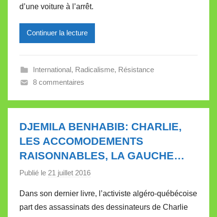
d’une voiture à l’arrêt.
e
i
l
Continuer la lecture
l
e
International
,
Radicalisme
,
Résistance
V
8 commentaires
a
l
l
e
DJEMILA BENHABIB: CHARLIE,
t
LES ACCOMODEMENTS
t
RAISONNABLES, LA GAUCHE…
e
Publié le
21 juillet 2016
p
a
Dans son dernier livre, l’activiste algéro-québécoise
r
part des assassinats des dessinateurs de Charlie
M