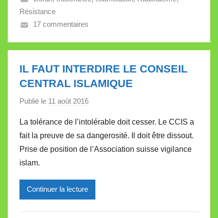
Résistance
a
17 commentaires
l
l
e
t
IL FAUT INTERDIRE LE CONSEIL
t
CENTRAL ISLAMIQUE
e
Publié le
11 août 2016
p
a
La tolérance de l’intolérable doit cesser. Le CCIS a
r
fait la preuve de sa dangerosité. Il doit être dissout.
M
Prise de position de l’Association suisse vigilance
i
islam.
r
e
Continuer la lecture
i
l
l