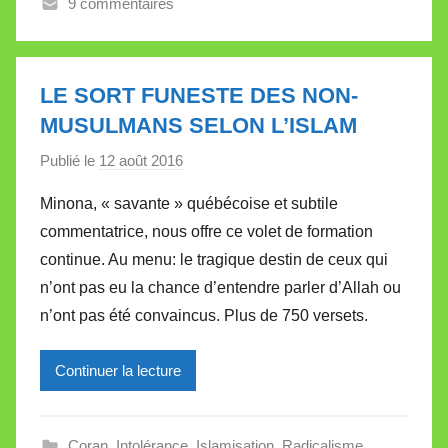
9 commentaires
V
a
l
l
LE SORT FUNESTE DES NON-
e
MUSULMANS SELON L’ISLAM
t
Publié le
12 août 2016
p
t
a
e
Minona, « savante » québécoise et subtile
r
commentatrice, nous offre ce volet de formation
M
continue. Au menu: le tragique destin de ceux qui
i
n’ont pas eu la chance d’entendre parler d’Allah ou
r
n’ont pas été convaincus. Plus de 750 versets.
e
i
l
Continuer la lecture
l
e
Coran
,
Intolérance
,
Islamisation
,
Radicalisme
,
V