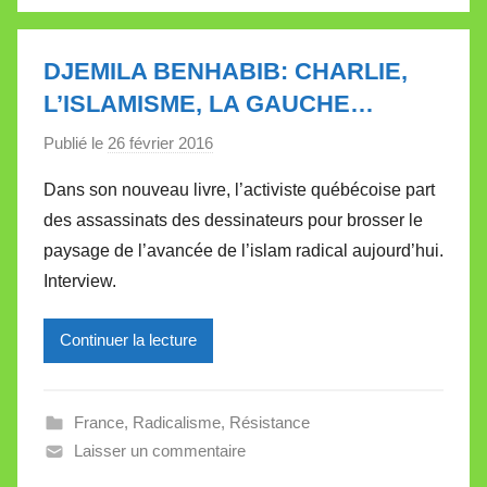
V
a
l
DJEMILA BENHABIB: CHARLIE,
l
L’ISLAMISME, LA GAUCHE…
e
Publié le
26 février 2016
p
t
a
t
Dans son nouveau livre, l’activiste québécoise part
r
e
des assassinats des dessinateurs pour brosser le
M
paysage de l’avancée de l’islam radical aujourd’hui.
i
Interview.
r
e
Continuer la lecture
i
l
l
France
,
Radicalisme
,
Résistance
e
Laisser un commentaire
V
a