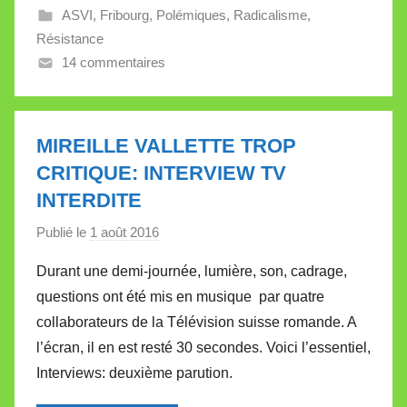
ASVI
,
Fribourg
,
Polémiques
,
Radicalisme
,
e
Résistance
V
14 commentaires
a
l
l
e
MIREILLE VALLETTE TROP
t
CRITIQUE: INTERVIEW TV
t
INTERDITE
e
Publié le
1 août 2016
p
a
Durant une demi-journée, lumière, son, cadrage,
r
questions ont été mis en musique par quatre
M
collaborateurs de la Télévision suisse romande. A
i
l’écran, il en est resté 30 secondes. Voici l’essentiel,
r
Interviews: deuxième parution.
e
i