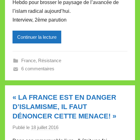
Hebdo pour brosser le paysage de l’avancée de
i
l’islam radical aujourd’hui.
r
Interview, 2ème parution
e
i
l
Continuer la lecture
l
e
France
,
Résistance
V
6 commentaires
a
l
l
e
« LA FRANCE EST EN DANGER
t
D’ISLAMISME, IL FAUT
t
DÉNONCER CETTE MENACE! »
e
Publié le
18 juillet 2016
p
a