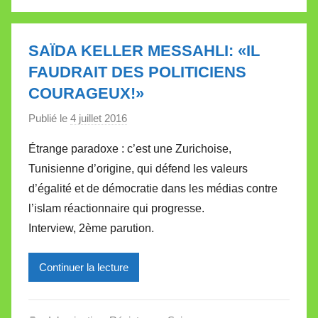
a
l
l
SAÏDA KELLER MESSAHLI: «IL
e
FAUDRAIT DES POLITICIENS
t
COURAGEUX!»
t
e
Publié le
4 juillet 2016
p
a
Étrange paradoxe : c’est une Zurichoise,
r
Tunisienne d’origine, qui défend les valeurs
M
d’égalité et de démocratie dans les médias contre
i
l’islam réactionnaire qui progresse.
r
Interview, 2ème parution.
e
i
l
Continuer la lecture
l
e