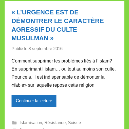
l
e
« L’URGENCE EST DE
t
DÉMONTRER LE CARACTÈRE
t
AGRESSIF DU CULTE
e
MUSULMAN »
Publié le
8 septembre 2016
p
a
Comment supprimer les problèmes liés à l’islam?
r
En supprimant l’islam… ou tout au moins son culte.
M
Pour cela, il est indispensable de démonter la
i
«fable» sur laquelle repose cette religion.
r
e
Continuer la lecture
i
l
l
Islamisation
,
Résistance
,
Suisse
e