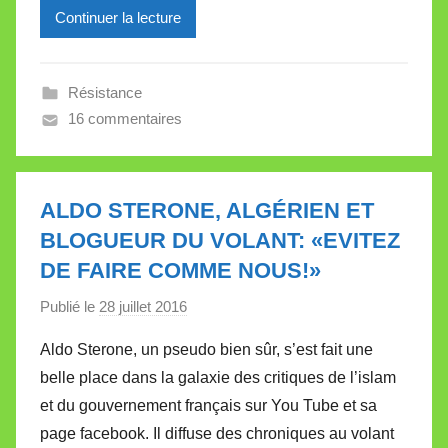
l
Continuer la lecture
l
e
Résistance
V
16 commentaires
a
l
l
e
ALDO STERONE, ALGÉRIEN ET
t
BLOGUEUR DU VOLANT: «EVITEZ
t
DE FAIRE COMME NOUS!»
e
Publié le
28 juillet 2016
p
a
Aldo Sterone, un pseudo bien sûr, s’est fait une
r
belle place dans la galaxie des critiques de l’islam
M
et du gouvernement français sur You Tube et sa
i
page facebook. Il diffuse des chroniques au volant
r