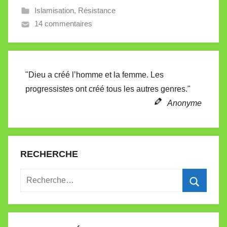
Islamisation
,
Résistance
V
14 commentaires
a
l
l
e
"Dieu a créé l’homme et la femme. Les
t
progressistes ont créé tous les autres genres."
t
e
Anonyme
RECHERCHE
Recherche
pour
Recherc
: