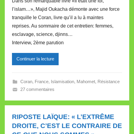
Dans son remarquable livre «Il était une foi,
r
l’islam…», Majid Oukacha démonte avec une force
M
tranquille le Coran, livre qu’il a lu à maintes
i
reprises. Au sommaire de cet entretien: femmes,
r
esclavage, science, djinns…
e
i
Interview, 2ème parution
l
l
Continuer la lecture
e
V
a
Coran
,
France
,
Islamisation
,
Mahomet
,
Résistance
l
27 commentaires
l
e
t
RIPOSTE LAÏQUE: « L’EXTRÊME
t
DROITE, C’EST LE CONTRAIRE DE
e