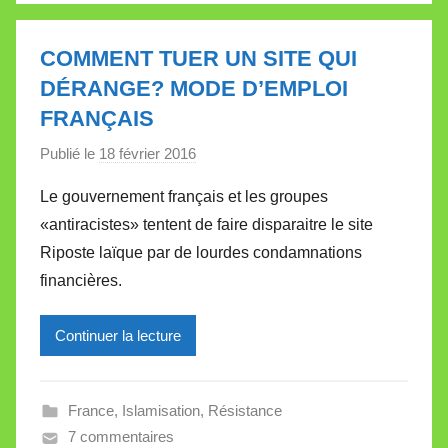
l
l
COMMENT TUER UN SITE QUI
e
DÉRANGE? MODE D’EMPLOI
t
FRANÇAIS
t
e
Publié le
18 février 2016
p
a
Le gouvernement français et les groupes
r
«antiracistes» tentent de faire disparaitre le site
M
Riposte laïque par de lourdes condamnations
i
financières.
r
e
Continuer la lecture
i
l
l
France
,
Islamisation
,
Résistance
e
7 commentaires
V