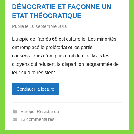
t
DÉMOCRATIE ET FAÇONNE UN
t
ETAT THÉOCRATIQUE
e
Publié le
16 septembre 2016
p
a
L’utopie de l’après 68 est culturelle. Les minorités
r
ont remplacé le prolétariat et les partis
M
conservateurs n’ont plus droit de cité. Mais les
i
citoyens qui refusent la disparition programmée de
r
leur culture résistent.
e
i
l
Continuer la lecture
l
e
Europe
,
Résistance
V
13 commentaires
a
l