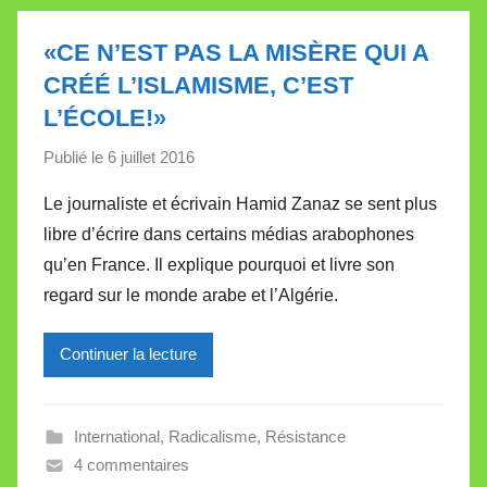
t
t
«CE N’EST PAS LA MISÈRE QUI A
e
CRÉÉ L’ISLAMISME, C’EST
L’ÉCOLE!»
Publié le
6 juillet 2016
p
a
Le journaliste et écrivain Hamid Zanaz se sent plus
r
libre d’écrire dans certains médias arabophones
M
qu’en France. Il explique pourquoi et livre son
i
regard sur le monde arabe et l’Algérie.
r
e
Continuer la lecture
i
l
l
International
,
Radicalisme
,
Résistance
e
4 commentaires
V