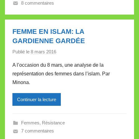
8 commentaires
a
l
l
e
FEMME EN ISLAM: LA
t
GARDIENNE GARDÉE
t
e
Publié le
8 mars 2016
p
a
A l’occasion du 8 mars, une analyse de la
r
représentation des femmes dans l’islam. Par
M
Minona.
i
r
Continuer la lecture
e
i
l
Femmes
,
Résistance
l
7 commentaires
e