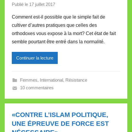
e
Publié le
17 juillet 2017
p
a
Comment est-il possible que le simple fait de
r
cultiver d’autres pratiques que celles des
M
orthodoxes vous expose à la mort? Cet état de fait
i
semble pourtant être entré dans la normalité.
r
e
Continuer la lecture
i
l
l
Femmes
,
International
,
Résistance
e
10 commentaires
V
a
l
l
«CONTRE L’ISLAM POLITIQUE,
e
UNE ÉPREUVE DE FORCE EST
t