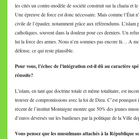
les cités un contre-modèle de société construit sur la charia et 
Une épreuve de force est donc nécessaire. Mais comme l’État n’a p
civile de l’épauler, notamment grâce aux référendums. L’islam poli
catholiques, souvent dans la douleur pour ces derniers. Un refus 
lui la force des armes. Nous n’en sommes pas encore là… A moi
défense, ce qui reste plausible.
Pour vous, l’échec de l’intégration est-il dû au caractère s
réussite?
L’islam, en tant que doctrine totale et même totalitaire, est in
trouver de compromissions avec la loi de Dieu. C’est pourquoi i
récent de l’institut Montaigne montre que 50% des jeunes musul
d’euros déversés sur les banlieues par la politique de la Ville dep
Vous pensez que les musulmans attachés à la République so