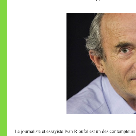
i
r
e
i
l
l
e
V
a
l
l
e
t
t
e
Le journaliste et essayiste Ivan Rioufol est un des contempteurs i