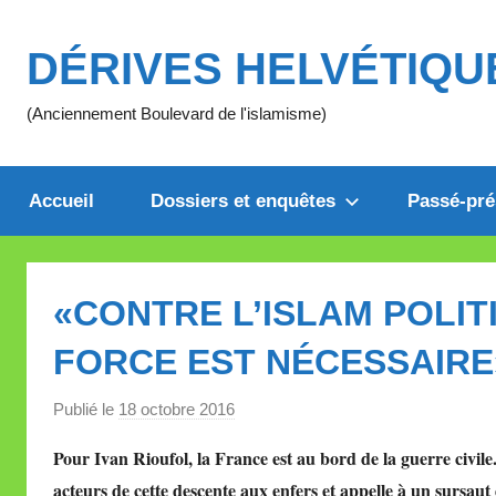
Aller
au
DÉRIVES HELVÉTIQU
contenu
(Anciennement Boulevard de l'islamisme)
Accueil
Dossiers et enquêtes
Passé-pré
«CONTRE L’ISLAM POLIT
FORCE EST NÉCESSAIRE
Publié le
18 octobre 2016
p
a
Pour Ivan Rioufol, la France est au bord de la guerre civile. 
r
acteurs de cette descente aux enfers et appelle à un sursaut
M