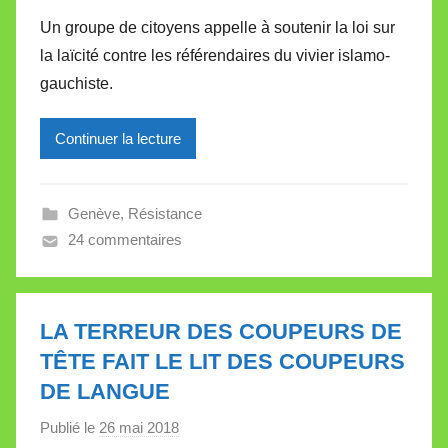
a
e
Un groupe de citoyens appelle à soutenir la loi sur
r
la laïcité contre les référendaires du vivier islamo-
M
gauchiste.
i
r
Continuer la lecture
e
i
l
Genève
,
Résistance
l
24 commentaires
e
V
a
l
LA TERREUR DES COUPEURS DE
l
TÊTE FAIT LE LIT DES COUPEURS
e
DE LANGUE
t
t
Publié le
26 mai 2018
p