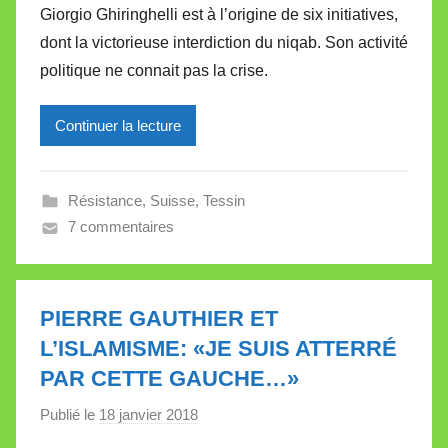
Giorgio Ghiringhelli est à l’origine de six initiatives,
r
dont la victorieuse interdiction du niqab. Son activité
M
politique ne connait pas la crise.
i
r
Continuer la lecture
e
i
l
Résistance
,
Suisse
,
Tessin
l
7 commentaires
e
V
a
l
PIERRE GAUTHIER ET
l
L’ISLAMISME: «JE SUIS ATTERRÉ
e
PAR CETTE GAUCHE…»
t
t
Publié le
18 janvier 2018
p
e
a