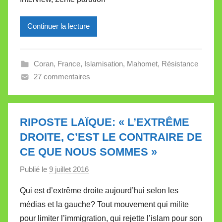
l
l
Continuer la lecture
e
V
a
Coran
,
France
,
Islamisation
,
Mahomet
,
Résistance
l
27 commentaires
l
e
t
RIPOSTE LAÏQUE: « L’EXTRÊME
t
DROITE, C’EST LE CONTRAIRE DE
e
CE QUE NOUS SOMMES »
Publié le
9 juillet 2016
p
a
Qui est d’extrême droite aujourd’hui selon les
r
médias et la gauche? Tout mouvement qui milite
M
pour limiter l’immigration, qui rejette l’islam pour son
i