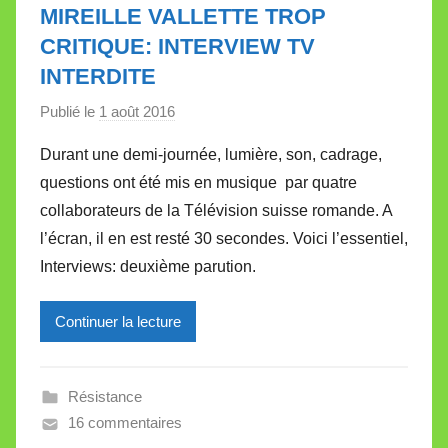
e
MIREILLE VALLETTE TROP
t
CRITIQUE: INTERVIEW TV
t
INTERDITE
e
Publié le
1 août 2016
p
a
Durant une demi-journée, lumière, son, cadrage,
r
questions ont été mis en musique par quatre
M
collaborateurs de la Télévision suisse romande. A
i
l’écran, il en est resté 30 secondes. Voici l’essentiel,
r
Interviews: deuxième parution.
e
i
l
Continuer la lecture
l
e
Résistance
V
16 commentaires
a