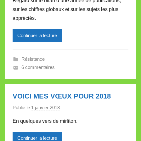
Regard sur le bilan d’une année de publications,
r
sur les chiffres globaux et sur les sujets les plus
M
appréciés.
i
r
Continuer la lecture
e
i
l
Résistance
l
6 commentaires
e
V
a
l
VOICI MES VŒUX POUR 2018
l
Publié le
1 janvier 2018
p
e
a
t
En quelques vers de mirliton.
r
t
M
e
Continuer la lecture
i