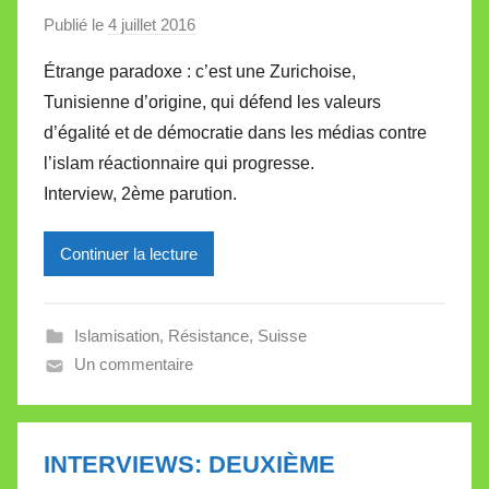
e
Publié le
4 juillet 2016
p
a
Étrange paradoxe : c’est une Zurichoise,
r
Tunisienne d’origine, qui défend les valeurs
M
d’égalité et de démocratie dans les médias contre
i
l’islam réactionnaire qui progresse.
r
Interview, 2ème parution.
e
i
l
Continuer la lecture
l
e
Islamisation
,
Résistance
,
Suisse
V
Un commentaire
a
l
l
e
INTERVIEWS: DEUXIÈME
t