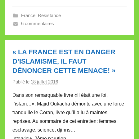
e
France
,
Résistance
V
6 commentaires
a
l
l
e
« LA FRANCE EST EN DANGER
t
D’ISLAMISME, IL FAUT
t
DÉNONCER CETTE MENACE! »
e
Publié le
18 juillet 2016
p
a
Dans son remarquable livre «Il était une foi,
r
l’islam…», Majid Oukacha démonte avec une force
M
tranquille le Coran, livre qu’il a lu à maintes
i
reprises. Au sommaire de cet entretien: femmes,
r
esclavage, science, djinns…
e
i
Interview, 2ème parution