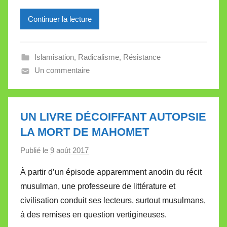
r
Continuer la lecture
e
i
l
Islamisation
,
Radicalisme
,
Résistance
l
Un commentaire
e
V
a
l
UN LIVRE DÉCOIFFANT AUTOPSIE
l
LA MORT DE MAHOMET
e
Publié le
9 août 2017
p
t
a
t
À partir d’un épisode apparemment anodin du récit
r
e
musulman, une professeure de littérature et
M
civilisation conduit ses lecteurs, surtout musulmans,
i
à des remises en question vertigineuses.
r