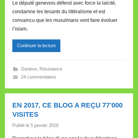
Le député genevois défend avec force la laïcité,
r
condamne les tenants du littéralisme et est
M
convaincu que les musulmans vont faire évoluer
i
l’islam.
r
e
Continuer la lecture
i
l
l
Genève
,
Résistance
e
24 commentaires
V
a
l
l
EN 2017, CE BLOG A REÇU 77’000
e
VISITES
t
Publié le
5 janvier 2018
p
t
a
e