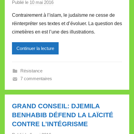
Publié le
10 mai 2016
p
t
a
t
Contrairement à l’islam, le judaïsme ne cesse de
r
e
réinterpréter ses textes et d’évoluer. La question des
M
cimetières en est l’une des illustrations.
i
r
Continuer la lecture
e
i
l
Résistance
l
7 commentaires
e
V
a
l
GRAND CONSEIL: DJEMILA
l
BENHABIB DÉFEND LA LAÏCITÉ
e
CONTRE L’INTÉGRISME
t