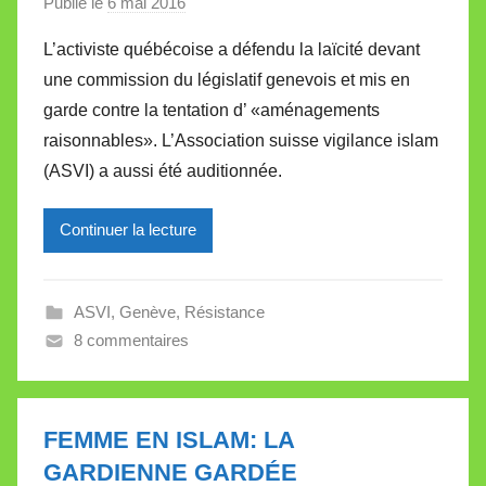
t
Publié le
6 mai 2016
p
e
a
L’activiste québécoise a défendu la laïcité devant
r
une commission du législatif genevois et mis en
M
garde contre la tentation d’ «aménagements
i
raisonnables». L’Association suisse vigilance islam
r
(ASVI) a aussi été auditionnée.
e
i
l
Continuer la lecture
l
e
ASVI
,
Genève
,
Résistance
V
8 commentaires
a
l
l
e
FEMME EN ISLAM: LA
t
GARDIENNE GARDÉE
t