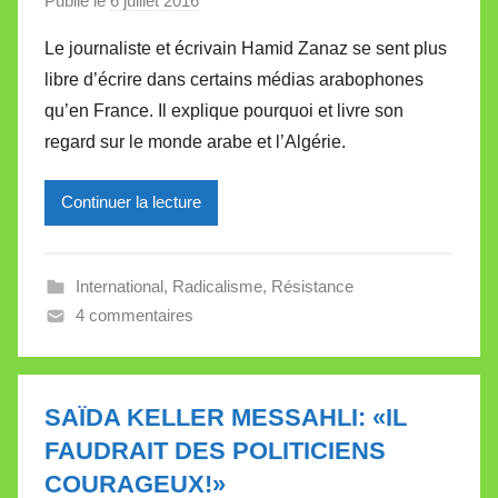
Publié le
6 juillet 2016
p
a
Le journaliste et écrivain Hamid Zanaz se sent plus
r
libre d’écrire dans certains médias arabophones
M
qu’en France. Il explique pourquoi et livre son
i
regard sur le monde arabe et l’Algérie.
r
e
Continuer la lecture
i
l
l
International
,
Radicalisme
,
Résistance
e
4 commentaires
V
a
l
l
SAÏDA KELLER MESSAHLI: «IL
e
FAUDRAIT DES POLITICIENS
t
COURAGEUX!»
t