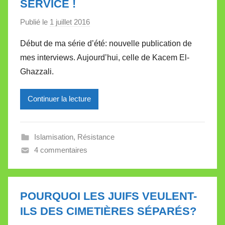
SERVICE !
t
e
Publié le
1 juillet 2016
p
a
Début de ma série d’été: nouvelle publication de
r
mes interviews. Aujourd’hui, celle de Kacem El-
M
Ghazzali.
i
r
Continuer la lecture
e
i
l
Islamisation
,
Résistance
l
4 commentaires
e
V
a
l
POURQUOI LES JUIFS VEULENT-
l
ILS DES CIMETIÈRES SÉPARÉS?
e