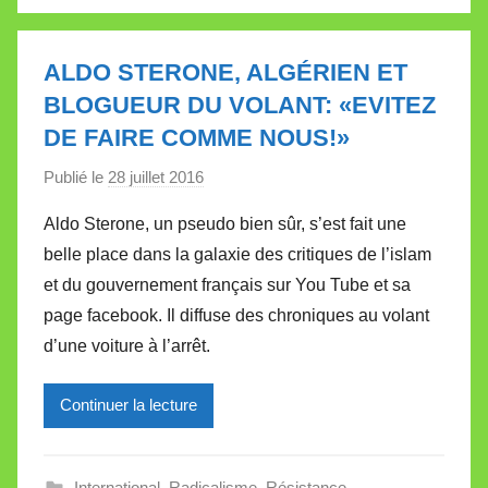
l
l
e
ALDO STERONE, ALGÉRIEN ET
t
BLOGUEUR DU VOLANT: «EVITEZ
t
DE FAIRE COMME NOUS!»
e
Publié le
28 juillet 2016
p
a
Aldo Sterone, un pseudo bien sûr, s’est fait une
r
belle place dans la galaxie des critiques de l’islam
M
et du gouvernement français sur You Tube et sa
i
page facebook. Il diffuse des chroniques au volant
r
d’une voiture à l’arrêt.
e
i
l
Continuer la lecture
l
e
International
,
Radicalisme
,
Résistance