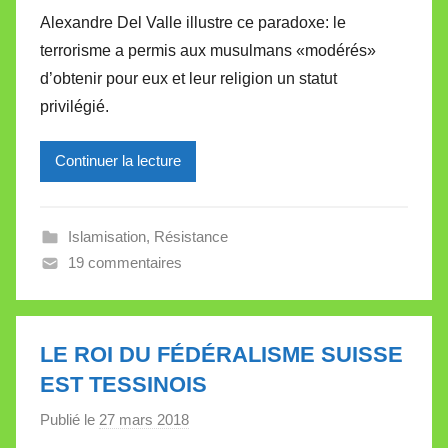
e
a
Alexandre Del Valle illustre ce paradoxe: le
r
terrorisme a permis aux musulmans «modérés»
M
d’obtenir pour eux et leur religion un statut
i
privilégié.
r
e
Continuer la lecture
i
l
l
Islamisation
,
Résistance
e
19 commentaires
V
a
l
l
LE ROI DU FÉDÉRALISME SUISSE
e
EST TESSINOIS
t
Publié le
27 mars 2018
p
t
a
e