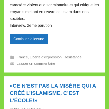
caractère violent et discriminatoire et qui critique les
r
croyants mettant en œuvre cet islam dans nos
e
i
sociétés.
l
Interview, 2ème parution
l
e
Continuer la lecture
V
a
l
France
,
Liberté d'expression
,
Résistance
l
Laisser un commentaire
e
t
t
«CE N’EST PAS LA MISÈRE QUI A
e
CRÉÉ L’ISLAMISME, C’EST
L’ÉCOLE!»