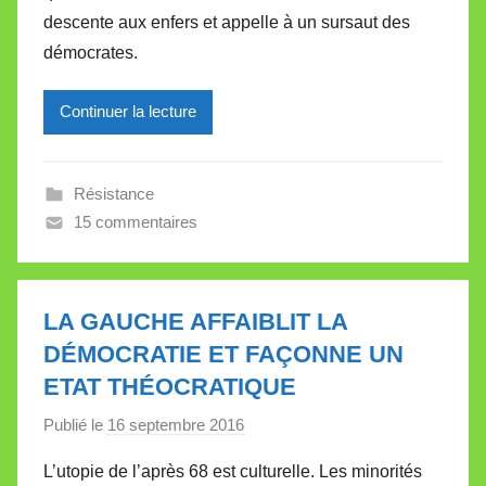
descente aux enfers et appelle à un sursaut des
r
démocrates.
e
i
l
Continuer la lecture
l
e
Résistance
V
15 commentaires
a
l
l
e
LA GAUCHE AFFAIBLIT LA
t
DÉMOCRATIE ET FAÇONNE UN
t
ETAT THÉOCRATIQUE
e
Publié le
16 septembre 2016
p
a
L’utopie de l’après 68 est culturelle. Les minorités
r