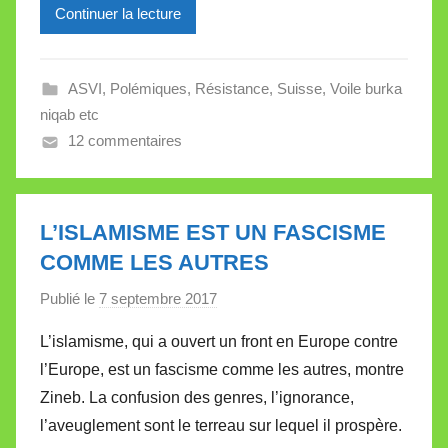
Continuer la lecture
i
l
l
ASVI
,
Polémiques
,
Résistance
,
Suisse
,
Voile burka
e
niqab etc
V
12 commentaires
a
l
l
e
L’ISLAMISME EST UN FASCISME
t
COMME LES AUTRES
t
Publié le
7 septembre 2017
p
e
a
L’islamisme, qui a ouvert un front en Europe contre
r
l’Europe, est un fascisme comme les autres, montre
M
Zineb. La confusion des genres, l’ignorance,
i
l’aveuglement sont le terreau sur lequel il prospère.
r