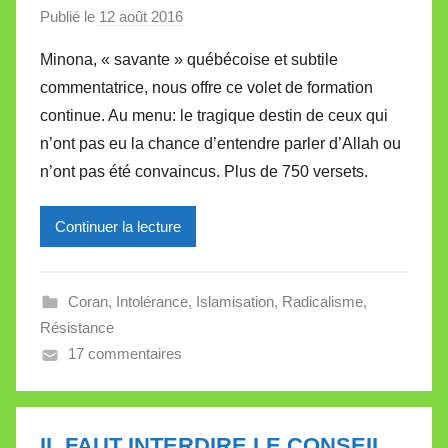
Publié le
12 août 2016
p
t
a
e
Minona, « savante » québécoise et subtile
r
commentatrice, nous offre ce volet de formation
M
continue. Au menu: le tragique destin de ceux qui
i
n’ont pas eu la chance d’entendre parler d’Allah ou
r
n’ont pas été convaincus. Plus de 750 versets.
e
i
l
Continuer la lecture
l
e
Coran
,
Intolérance
,
Islamisation
,
Radicalisme
,
V
Résistance
a
17 commentaires
l
l
e
t
IL FAUT INTERDIRE LE CONSEIL