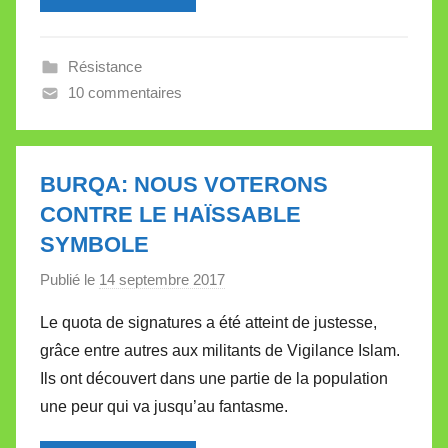
r
e
Résistance
i
10 commentaires
l
l
e
V
BURQA: NOUS VOTERONS
a
CONTRE LE HAÏSSABLE
l
SYMBOLE
l
Publié le
14 septembre 2017
p
e
a
t
Le quota de signatures a été atteint de justesse,
r
t
grâce entre autres aux militants de Vigilance Islam.
M
e
Ils ont découvert dans une partie de la population
i
une peur qui va jusqu’au fantasme.
r
e