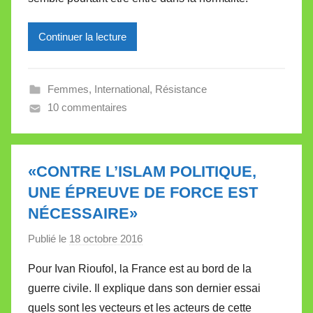
r
e
Continuer la lecture
i
l
l
Femmes
,
International
,
Résistance
e
10 commentaires
V
a
l
l
«CONTRE L’ISLAM POLITIQUE,
e
UNE ÉPREUVE DE FORCE EST
t
NÉCESSAIRE»
t
e
Publié le
18 octobre 2016
p
a
Pour Ivan Rioufol, la France est au bord de la
r
guerre civile. Il explique dans son dernier essai
M
quels sont les vecteurs et les acteurs de cette
i