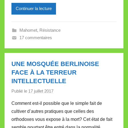
e
Continuer la lecture
i
l
l
Mahomet
,
Résistance
e
17 commentaires
V
a
l
l
UNE MOSQUÉE BERLINOISE
e
FACE À LA TERREUR
t
INTELLECTUELLE
t
e
Publié le
17 juillet 2017
p
a
Comment est-il possible que le simple fait de
r
cultiver d’autres pratiques que celles des
M
orthodoxes vous expose à la mort? Cet état de fait
i
semble pourtant être entré dans la normalité.