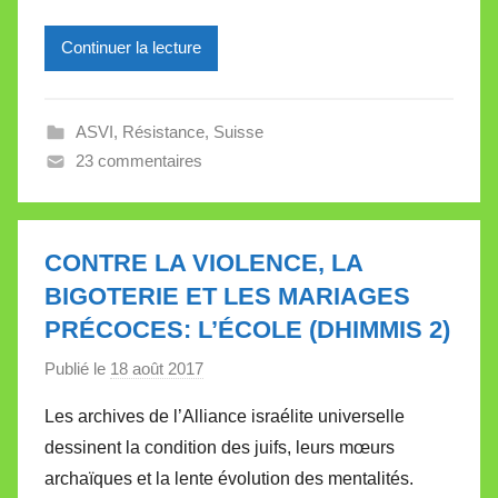
e
Continuer la lecture
i
l
l
ASVI
,
Résistance
,
Suisse
e
23 commentaires
V
a
l
l
CONTRE LA VIOLENCE, LA
e
BIGOTERIE ET LES MARIAGES
t
PRÉCOCES: L’ÉCOLE (DHIMMIS 2)
t
e
Publié le
18 août 2017
p
a
Les archives de l’Alliance israélite universelle
r
dessinent la condition des juifs, leurs mœurs
M
archaïques et la lente évolution des mentalités.
i