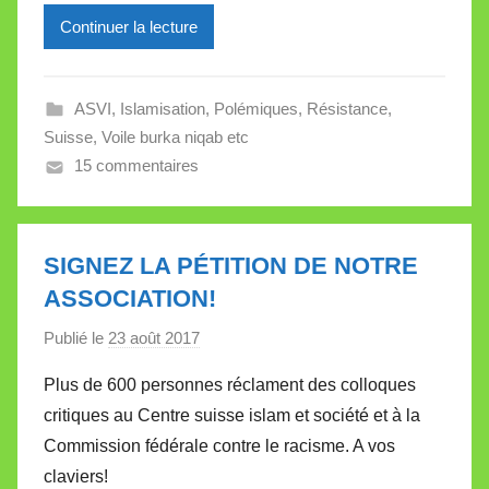
Continuer la lecture
i
l
l
ASVI
,
Islamisation
,
Polémiques
,
Résistance
,
e
Suisse
,
Voile burka niqab etc
V
15 commentaires
a
l
l
e
SIGNEZ LA PÉTITION DE NOTRE
t
ASSOCIATION!
t
Publié le
23 août 2017
p
e
a
Plus de 600 personnes réclament des colloques
r
critiques au Centre suisse islam et société et à la
M
Commission fédérale contre le racisme. A vos
i
claviers!
r