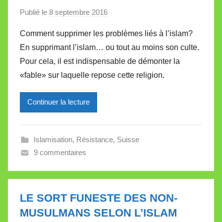
Publié le
8 septembre 2016
p
a
Comment supprimer les problèmes liés à l’islam?
r
En supprimant l’islam… ou tout au moins son culte.
M
Pour cela, il est indispensable de démonter la
i
«fable» sur laquelle repose cette religion.
r
e
Continuer la lecture
i
l
l
Islamisation
,
Résistance
,
Suisse
e
9 commentaires
V
a
l
l
LE SORT FUNESTE DES NON-
e
MUSULMANS SELON L’ISLAM
t