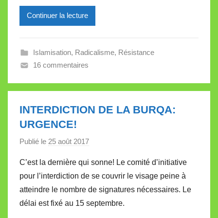
e
Continuer la lecture
i
l
l
Islamisation
,
Radicalisme
,
Résistance
e
16 commentaires
V
a
l
l
INTERDICTION DE LA BURQA:
e
URGENCE!
t
Publié le
25 août 2017
p
t
a
e
C’est la dernière qui sonne! Le comité d’initiative
r
pour l’interdiction de se couvrir le visage peine à
M
atteindre le nombre de signatures nécessaires. Le
i
délai est fixé au 15 septembre.
r
e