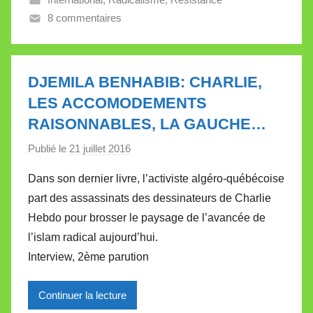
V
8 commentaires
a
l
l
e
DJEMILA BENHABIB: CHARLIE,
t
LES ACCOMODEMENTS
t
RAISONNABLES, LA GAUCHE…
e
Publié le
21 juillet 2016
p
a
Dans son dernier livre, l’activiste algéro-québécoise
r
part des assassinats des dessinateurs de Charlie
M
Hebdo pour brosser le paysage de l’avancée de
i
l’islam radical aujourd’hui.
r
Interview, 2ème parution
e
i
l
Continuer la lecture
l