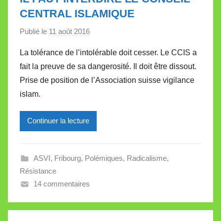
t
CENTRAL ISLAMIQUE
e
Publié le
11 août 2016
p
a
La tolérance de l’intolérable doit cesser. Le CCIS a
r
fait la preuve de sa dangerosité. Il doit être dissout.
M
Prise de position de l’Association suisse vigilance
i
islam.
r
e
Continuer la lecture
i
l
l
ASVI
,
Fribourg
,
Polémiques
,
Radicalisme
,
e
Résistance
V
14 commentaires
a
l
l