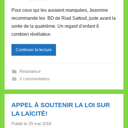
a
Pour ceux qui les auraient manquées, Jeannine
r
recommande les BD de Riad Sattouf, juste avant la
M
sortie de la quatrième. Un regard d’enfant ô
i
combien révélateur.
r
e
Continuer la lecture
i
l
l
Résistance
e
3 commentaires
V
a
l
l
APPEL À SOUTENIR LA LOI SUR
e
LA LAÏCITÉ!
t
Publié le
29 mai 2018
p
t