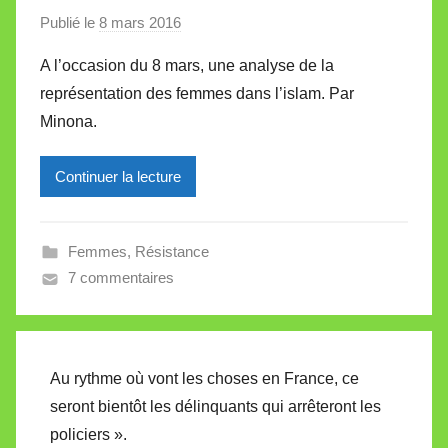
e
Publié le
8 mars 2016
p
a
A l’occasion du 8 mars, une analyse de la
r
représentation des femmes dans l’islam. Par
M
Minona.
i
r
Continuer la lecture
e
i
l
Femmes
,
Résistance
l
7 commentaires
e
V
a
l
Au rythme où vont les choses en France, ce
l
seront bientôt les délinquants qui arrêteront les
e
policiers ».
t