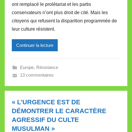
ont remplacé le prolétariat et les partis
M
conservateurs n’ont plus droit de cité. Mais les
i
citoyens qui refusent la disparition programmée de
r
leur culture résistent.
e
i
l
Continuer la lecture
l
e
Europe
,
Résistance
V
13 commentaires
a
l
l
e
« L’URGENCE EST DE
t
DÉMONTRER LE CARACTÈRE
t
AGRESSIF DU CULTE
e
MUSULMAN »