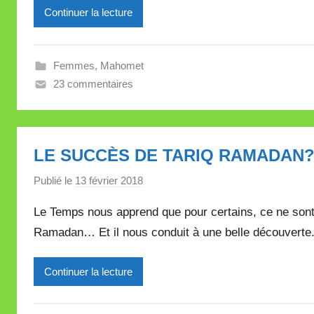
Continuer la lecture
r
e
i
Femmes
,
Mahomet
l
23 commentaires
l
e
V
a
LE SUCCÈS DE TARIQ RAMADAN?
l
l
Publié le
13 février 2018
p
e
a
Le Temps nous apprend que pour certains, ce ne sont
t
r
t
Ramadan… Et il nous conduit à une belle découverte
M
e
i
Continuer la lecture
r
e
i