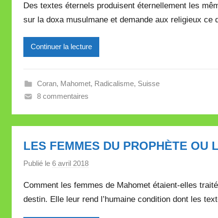
Des textes éternels produisent éternellement les mê
r
sur la doxa musulmane et demande aux religieux ce qu
M
i
Continuer la lecture
r
e
i
Coran
,
Mahomet
,
Radicalisme
,
Suisse
l
8 commentaires
l
e
V
a
LES FEMMES DU PROPHÈTE OU L
l
l
Publié le
6 avril 2018
p
e
a
Comment les femmes de Mahomet étaient-elles traitée
t
r
t
destin. Elle leur rend l’humaine condition dont les text
M
e
i