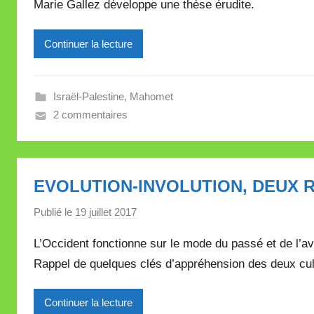
Marie Gallez développe une thèse érudite.
M
i
Continuer la lecture
r
e
i
Israël-Palestine
,
Mahomet
l
2 commentaires
l
e
V
a
EVOLUTION-INVOLUTION, DEUX 
l
l
Publié le
19 juillet 2017
p
e
a
L’Occident fonctionne sur le mode du passé et de l’a
t
r
t
Rappel de quelques clés d’appréhension des deux cul
M
e
i
Continuer la lecture
r