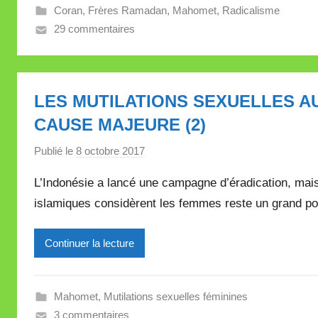
Coran
,
Frères Ramadan
,
Mahomet
,
Radicalisme
l
29 commentaires
l
e
V
a
LES MUTILATIONS SEXUELLES AU
l
CAUSE MAJEURE (2)
l
e
Publié le
8 octobre 2017
p
t
a
t
L’Indonésie a lancé une campagne d’éradication, mais
r
e
islamiques considèrent les femmes reste un grand po
M
i
Continuer la lecture
r
e
i
Mahomet
,
Mutilations sexuelles féminines
l
3 commentaires
l