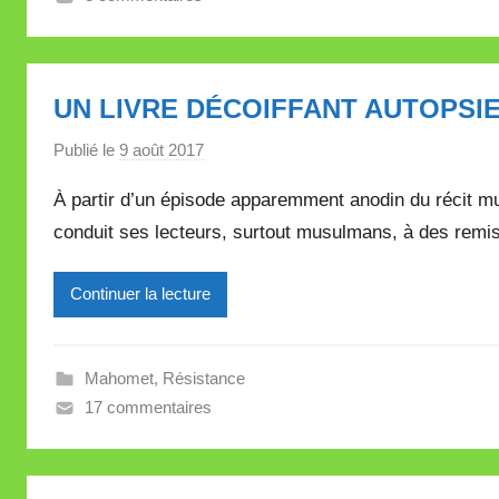
e
V
a
UN LIVRE DÉCOIFFANT AUTOPSI
l
l
Publié le
9 août 2017
p
e
a
À partir d’un épisode apparemment anodin du récit mus
t
r
t
conduit ses lecteurs, surtout musulmans, à des remis
M
e
i
Continuer la lecture
r
e
i
Mahomet
,
Résistance
l
17 commentaires
l
e
V
a