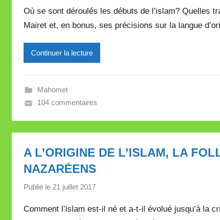
a
Où se sont déroulés les débuts de l’islam? Quelles t
t
r
t
Mairet et, en bonus, ses précisions sur la langue d’o
M
e
i
Continuer la lecture
r
e
i
Mahomet
l
104 commentaires
l
e
V
a
A L’ORIGINE DE L’ISLAM, LA FO
l
NAZARÉENS
l
e
Publié le
21 juillet 2017
p
t
a
t
Comment l’islam est-il né et a-t-il évolué jusqu’à la 
r
e