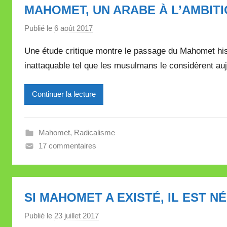
MAHOMET, UN ARABE À L’AMBITI
l
l
Publié le
6 août 2017
p
e
a
Une étude critique montre le passage du Mahomet histo
t
r
t
inattaquable tel que les musulmans le considèrent auj
M
e
i
Continuer la lecture
r
e
i
Mahomet
,
Radicalisme
l
17 commentaires
l
e
V
a
SI MAHOMET A EXISTÉ, IL EST N
l
l
Publié le
23 juillet 2017
p
e