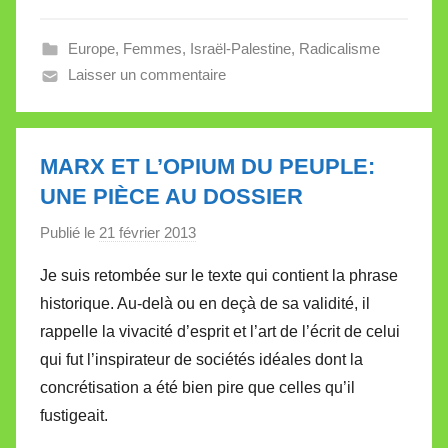
e
Europe
,
Femmes
,
Israël-Palestine
,
Radicalisme
V
Laisser un commentaire
a
l
l
e
MARX ET L’OPIUM DU PEUPLE:
t
UNE PIÈCE AU DOSSIER
t
e
Publié le
21 février 2013
p
a
Je suis retombée sur le texte qui contient la phrase
r
historique. Au-delà ou en deçà de sa validité, il
M
rappelle la vivacité d’esprit et l’art de l’écrit de celui
i
qui fut l’inspirateur de sociétés idéales dont la
r
concrétisation a été bien pire que celles qu’il
e
i
fustigeait.
l