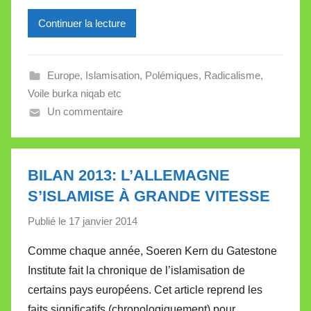
i
l
Continuer la lecture
l
e
Europe
,
Islamisation
,
Polémiques
,
Radicalisme
,
V
Voile burka niqab etc
a
Un commentaire
l
l
e
t
BILAN 2013: L’ALLEMAGNE
t
S’ISLAMISE À GRANDE VITESSE
e
Publié le
17 janvier 2014
p
a
Comme chaque année, Soeren Kern du Gatestone
r
Institute fait la chronique de l’islamisation de
M
certains pays européens. Cet article reprend les
i
faits significatifs (chronologiquement) pour