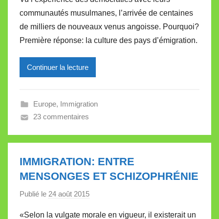
r
communautés musulmanes, l’arrivée de centaines
M
de milliers de nouveaux venus angoisse. Pourquoi?
i
Première réponse: la culture des pays d’émigration.
r
e
Continuer la lecture
i
l
l
Europe
,
Immigration
e
23 commentaires
V
a
l
l
IMMIGRATION: ENTRE
e
MENSONGES ET SCHIZOPHRÉNIE
t
Publié le
24 août 2015
p
t
a
e
«Selon la vulgate morale en vigueur, il existerait un