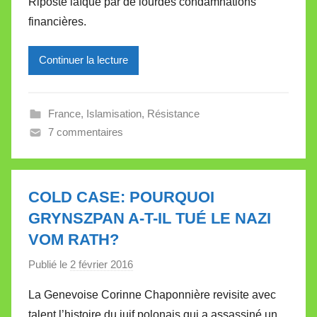
Riposte laïque par de lourdes condamnations
i
financières.
r
e
Continuer la lecture
i
l
l
France
,
Islamisation
,
Résistance
e
7 commentaires
V
a
l
l
COLD CASE: POURQUOI
e
GRYNSZPAN A-T-IL TUÉ LE NAZI
t
VOM RATH?
t
e
Publié le
2 février 2016
p
a
La Genevoise Corinne Chaponnière revisite avec
r
talent l’histoire du juif polonais qui a assassiné un