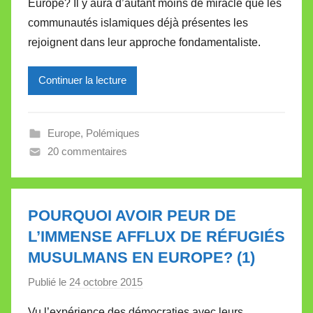
Europe? Il y aura d’autant moins de miracle que les
i
communautés islamiques déjà présentes les
r
rejoignent dans leur approche fondamentaliste.
e
i
l
Continuer la lecture
l
e
Europe
,
Polémiques
V
20 commentaires
a
l
l
e
POURQUOI AVOIR PEUR DE
t
L’IMMENSE AFFLUX DE RÉFUGIÉS
t
MUSULMANS EN EUROPE? (1)
e
Publié le
24 octobre 2015
p
a
Vu l’expérience des démocraties avec leurs