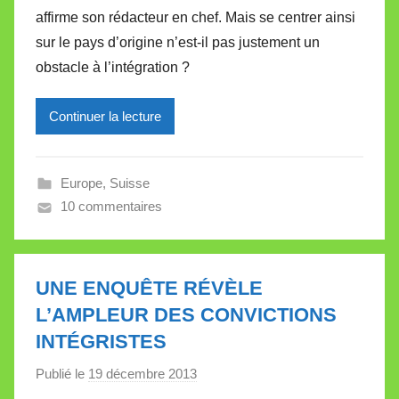
affirme son rédacteur en chef. Mais se centrer ainsi
i
sur le pays d’origine n’est-il pas justement un
r
obstacle à l’intégration ?
e
i
l
Continuer la lecture
l
e
Europe
,
Suisse
V
10 commentaires
a
l
l
e
UNE ENQUÊTE RÉVÈLE
t
L’AMPLEUR DES CONVICTIONS
t
INTÉGRISTES
e
Publié le
19 décembre 2013
p
a