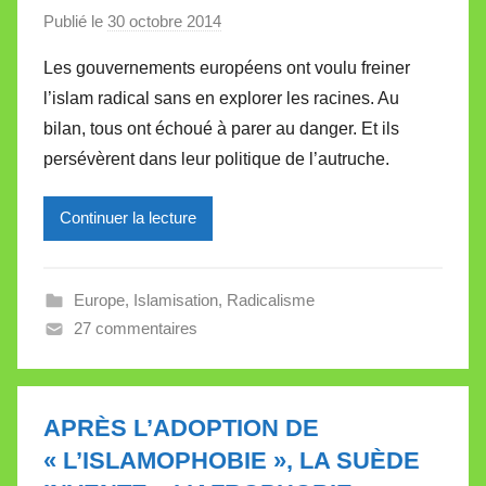
e
Publié le
30 octobre 2014
p
a
Les gouvernements européens ont voulu freiner
r
l’islam radical sans en explorer les racines. Au
M
bilan, tous ont échoué à parer au danger. Et ils
i
persévèrent dans leur politique de l’autruche.
r
e
Continuer la lecture
i
l
l
Europe
,
Islamisation
,
Radicalisme
e
27 commentaires
V
a
l
l
APRÈS L’ADOPTION DE
e
« L’ISLAMOPHOBIE », LA SUÈDE
t