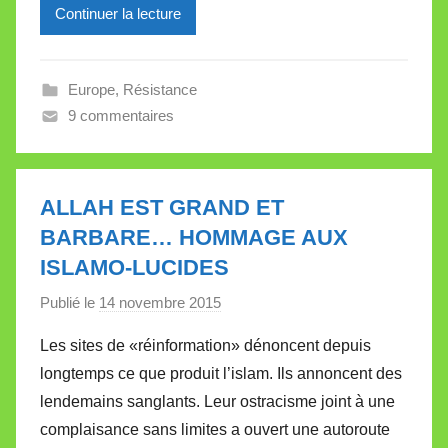
Continuer la lecture
r
e
i
Europe
,
Résistance
l
9 commentaires
l
e
V
a
ALLAH EST GRAND ET
l
BARBARE… HOMMAGE AUX
l
ISLAMO-LUCIDES
e
Publié le
14 novembre 2015
p
t
a
t
Les sites de «réinformation» dénoncent depuis
r
e
longtemps ce que produit l’islam. Ils annoncent des
M
lendemains sanglants. Leur ostracisme joint à une
i
complaisance sans limites a ouvert une autoroute
r