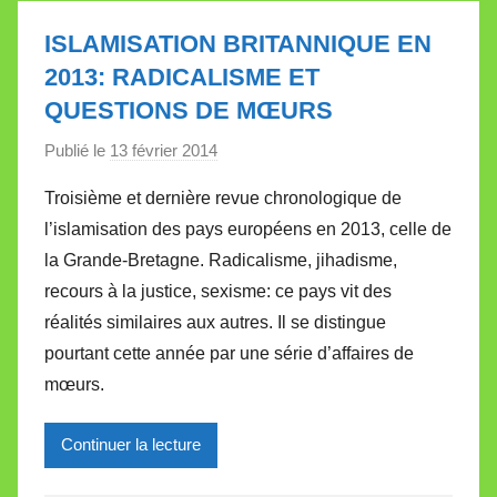
l
e
ISLAMISATION BRITANNIQUE EN
t
2013: RADICALISME ET
t
QUESTIONS DE MŒURS
e
Publié le
13 février 2014
p
a
Troisième et dernière revue chronologique de
r
l’islamisation des pays européens en 2013, celle de
M
la Grande-Bretagne. Radicalisme, jihadisme,
i
recours à la justice, sexisme: ce pays vit des
r
réalités similaires aux autres. Il se distingue
e
i
pourtant cette année par une série d’affaires de
l
mœurs.
l
e
Continuer la lecture
V
a