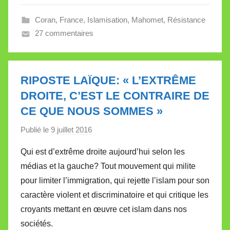
V
a
Coran
,
France
,
Islamisation
,
Mahomet
,
Résistance
l
27 commentaires
l
e
t
RIPOSTE LAÏQUE: « L’EXTRÊME
t
DROITE, C’EST LE CONTRAIRE DE
e
CE QUE NOUS SOMMES »
Publié le
9 juillet 2016
p
a
Qui est d’extrême droite aujourd’hui selon les
r
médias et la gauche? Tout mouvement qui milite
M
pour limiter l’immigration, qui rejette l’islam pour son
i
caractère violent et discriminatoire et qui critique les
r
croyants mettant en œuvre cet islam dans nos
e
i
sociétés.