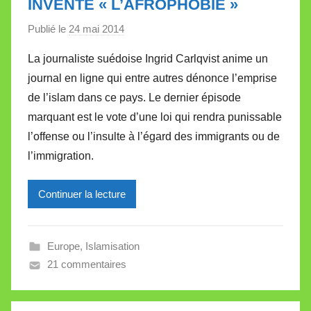
INVENTE « L’AFROPHOBIE »
t
e
Publié le
24 mai 2014
p
a
La journaliste suédoise Ingrid Carlqvist anime un
r
journal en ligne qui entre autres dénonce l’emprise
M
de l’islam dans ce pays. Le dernier épisode
i
marquant est le vote d’une loi qui rendra punissable
r
l’offense ou l’insulte à l’égard des immigrants ou de
e
i
l’immigration.
l
l
Continuer la lecture
e
V
a
Europe
,
Islamisation
l
21 commentaires
l
e