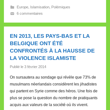
l
Europe
,
Islamisation
,
Polémiques
l
6 commentaires
e
t
t
EN 2013, LES PAYS-BAS ET LA
e
BELGIQUE ONT ÉTÉ
CONFRONTÉS À LA HAUSSE DE
LA VIOLENCE ISLAMISTE
Publié le
3 février 2014
p
a
On sursautera au sondage qui révèle que 73% de
r
musulmans néerlandais considèrent les jihadistes
M
qui partent en Syrie comme des héros. Une fois de
i
plus se pose la question du nombre de pratiquants
r
acquis aux valeurs de la société où ils vivent.
e