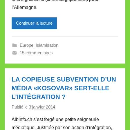
r
l’Allemagne.
e
i
l
Continuer la lecture
l
e
Europe
,
Islamisation
V
15 commentaires
a
l
l
e
LA COPIEUSE SUBVENTION D’UN
t
MÉDIA «KOSOVAR» SERT-ELLE
t
L’INTÉGRATION ?
e
Publié le
3 janvier 2014
p
a
Albinfo.ch s’est forgé une petite seigneurie
r
médiatique. Justifiée par son action d’intégration,
M