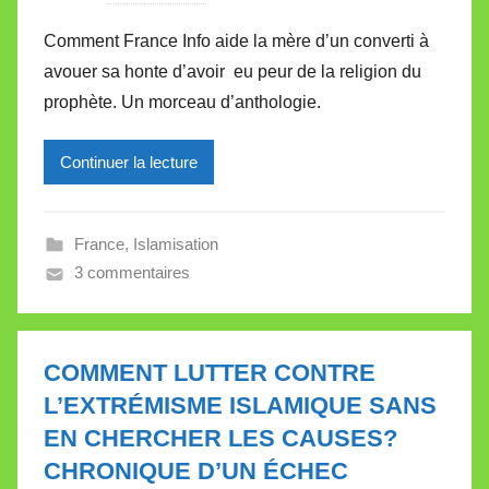
a
Comment France Info aide la mère d’un converti à
r
avouer sa honte d’avoir eu peur de la religion du
M
prophète. Un morceau d’anthologie.
i
r
Continuer la lecture
e
i
l
France
,
Islamisation
l
3 commentaires
e
V
a
l
COMMENT LUTTER CONTRE
l
L’EXTRÉMISME ISLAMIQUE SANS
e
EN CHERCHER LES CAUSES?
t
CHRONIQUE D’UN ÉCHEC
t