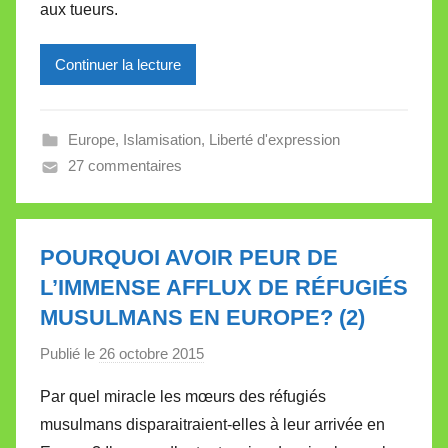
aux tueurs.
e
i
l
Continuer la lecture
l
e
Europe
,
Islamisation
,
Liberté d'expression
V
27 commentaires
a
l
l
e
POURQUOI AVOIR PEUR DE
t
L’IMMENSE AFFLUX DE RÉFUGIÉS
t
MUSULMANS EN EUROPE? (2)
e
Publié le
26 octobre 2015
p
a
Par quel miracle les mœurs des réfugiés
r
musulmans disparaitraient-elles à leur arrivée en
M