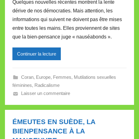
Quelques nouvelles récentes montrent la lente
r
dérive de nos démocraties. Mais attention, les
M
informations qui suivent ne doivent pas être mises
i
entre toutes les mains. Elles proviennent de sites
r
que la bien-pensance juge « nauséabonds ».
e
i
l
Continuer la lecture
l
e
Coran
,
Europe
,
Femmes
,
Mutilations sexuelles
V
féminines
,
Radicalisme
a
Laisser un commentaire
l
l
e
t
ÉMEUTES EN SUÈDE, LA
t
BIENPENSANCE À LA
e