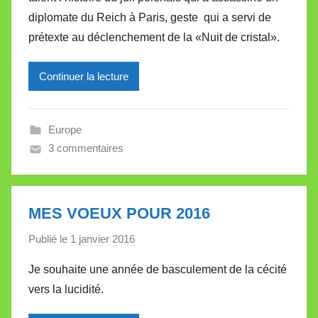
M
diplomate du Reich à Paris, geste qui a servi de
i
prétexte au déclenchement de la «Nuit de cristal».
r
e
Continuer la lecture
i
l
l
Europe
e
3 commentaires
V
a
l
l
MES VOEUX POUR 2016
e
Publié le
1 janvier 2016
p
t
a
t
Je souhaite une année de basculement de la cécité
r
e
vers la lucidité.
M
i