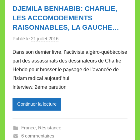
e
DJEMILA BENHABIB: CHARLIE,
t
LES ACCOMODEMENTS
t
RAISONNABLES, LA GAUCHE…
e
Publié le
21 juillet 2016
p
a
Dans son dernier livre, l’activiste algéro-québécoise
r
part des assassinats des dessinateurs de Charlie
M
Hebdo pour brosser le paysage de l’avancée de
i
l’islam radical aujourd’hui.
r
Interview, 2ème parution
e
i
l
Continuer la lecture
l
e
France
,
Résistance
V
6 commentaires
a