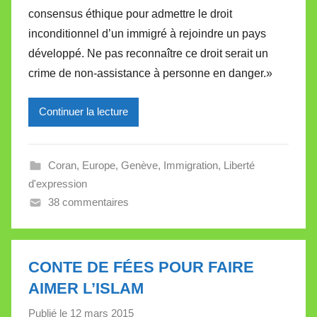
r
consensus éthique pour admettre le droit
M
inconditionnel d’un immigré à rejoindre un pays
i
développé. Ne pas reconnaître ce droit serait un
r
crime de non-assistance à personne en danger.»
e
i
l
Continuer la lecture
l
e
Coran
,
Europe
,
Genève
,
Immigration
,
Liberté
V
d'expression
a
38 commentaires
l
l
e
t
CONTE DE FÉES POUR FAIRE
t
AIMER L’ISLAM
e
Publié le
12 mars 2015
p