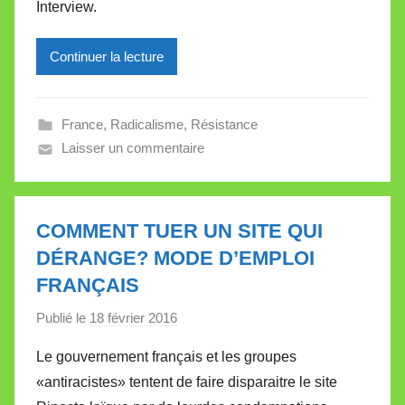
Interview.
r
e
Continuer la lecture
i
l
l
France
,
Radicalisme
,
Résistance
e
Laisser un commentaire
V
a
l
l
COMMENT TUER UN SITE QUI
e
DÉRANGE? MODE D’EMPLOI
t
FRANÇAIS
t
e
Publié le
18 février 2016
p
a
Le gouvernement français et les groupes
r
«antiracistes» tentent de faire disparaitre le site
M