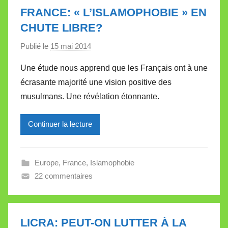
t
FRANCE: « L’ISLAMOPHOBIE » EN
t
CHUTE LIBRE?
e
Publié le
15 mai 2014
p
a
Une étude nous apprend que les Français ont à une
r
écrasante majorité une vision positive des
M
musulmans. Une révélation étonnante.
i
r
Continuer la lecture
e
i
l
Europe
,
France
,
Islamophobie
l
22 commentaires
e
V
a
l
LICRA: PEUT-ON LUTTER À LA