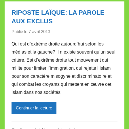
t
t
RIPOSTE LAÏQUE: LA PAROLE
e
AUX EXCLUS
Publié le
7 avril 2013
p
a
Qui est d’extrême droite aujourd’hui selon les
r
médias et la gauche? Il n’existe souvent qu’un seul
M
critère. Est d’extrême droite tout mouvement qui
i
milite pour limiter l’immigration, qui rejette l’islam
r
pour son caractère misogyne et discriminatoire et
e
i
qui combat les croyants qui mettent en œuvre cet
l
islam dans nos sociétés.
l
e
Continuer la lecture
V
a
l