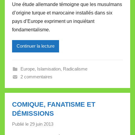
Une étude allemande témoigne que les musulmans
r
d’origine turque et marocaine installés dans six
M
pays d’Europe expriment un inquiétant
i
fondamentalisme.
r
e
Continuer la lecture
i
l
l
Europe
,
Islamisation
,
Radicalisme
e
2 commentaires
V
a
l
l
COMIQUE, FANATISME ET
e
DÉMISSIONS
t
Publié le
29 juin 2013
p
t
a
e