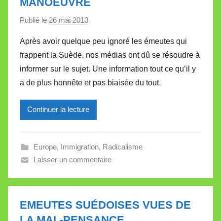
MANOEUVRE
Publié le
26 mai 2013
p
a
Après avoir quelque peu ignoré les émeutes qui
r
frappent la Suède, nos médias ont dû se résoudre à
M
informer sur le sujet. Une information tout ce qu’il y
i
a de plus honnête et pas biaisée du tout.
r
e
Continuer la lecture
i
l
l
Europe
,
Immigration
,
Radicalisme
e
Laisser un commentaire
V
a
l
l
EMEUTES SUÉDOISES VUES DE
e
LA MAL-PENSANCE