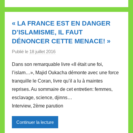
l
l
e
« LA FRANCE EST EN DANGER
t
D’ISLAMISME, IL FAUT
t
DÉNONCER CETTE MENACE! »
e
Publié le
18 juillet 2016
p
a
Dans son remarquable livre «Il était une foi,
r
l’islam…», Majid Oukacha démonte avec une force
M
tranquille le Coran, livre qu’il a lu à maintes
i
reprises. Au sommaire de cet entretien: femmes,
r
esclavage, science, djinns…
e
i
Interview, 2ème parution
l
l
Continuer la lecture
e