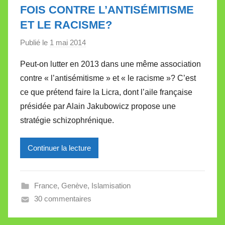
l
FOIS CONTRE L’ANTISÉMITISME
e
ET LE RACISME?
t
t
Publié le
1 mai 2014
p
e
a
Peut-on lutter en 2013 dans une même association
r
contre « l’antisémitisme » et « le racisme »? C’est
M
ce que prétend faire la Licra, dont l’aile française
i
présidée par Alain Jakubowicz propose une
r
stratégie schizophrénique.
e
i
l
Continuer la lecture
l
e
France
,
Genève
,
Islamisation
V
30 commentaires
a
l