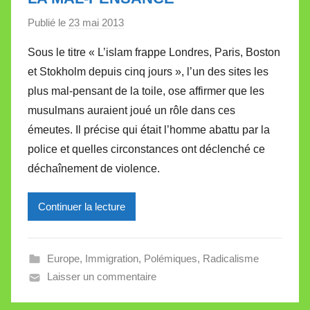
t
Publié le
23 mai 2013
p
t
a
e
Sous le titre « L’islam frappe Londres, Paris, Boston
r
et Stokholm depuis cinq jours », l’un des sites les
M
plus mal-pensant de la toile, ose affirmer que les
i
musulmans auraient joué un rôle dans ces
r
émeutes. Il précise qui était l’homme abattu par la
e
i
police et quelles circonstances ont déclenché ce
l
déchaînement de violence.
l
e
Continuer la lecture
V
a
l
Europe
,
Immigration
,
Polémiques
,
Radicalisme
l
Laisser un commentaire
e