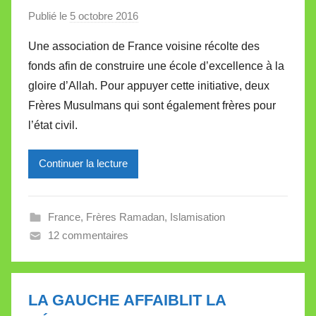
Publié le
5 octobre 2016
p
a
Une association de France voisine récolte des
r
fonds afin de construire une école d’excellence à la
M
gloire d’Allah. Pour appuyer cette initiative, deux
i
Frères Musulmans qui sont également frères pour
r
l’état civil.
e
i
l
Continuer la lecture
l
e
France
,
Frères Ramadan
,
Islamisation
V
12 commentaires
a
l
l
e
LA GAUCHE AFFAIBLIT LA
t