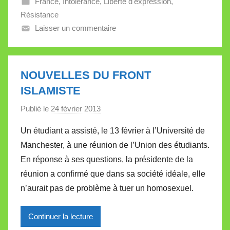
France
,
Intolérance
,
Liberté d'expression
,
l
Résistance
e
Laisser un commentaire
t
t
e
NOUVELLES DU FRONT
ISLAMISTE
Publié le
24 février 2013
p
a
Un étudiant a assisté, le 13 février à l’Université de
r
Manchester, à une réunion de l’Union des étudiants.
M
En réponse à ses questions, la présidente de la
i
réunion a confirmé que dans sa société idéale, elle
r
n’aurait pas de problème à tuer un homosexuel.
e
i
l
Continuer la lecture
l