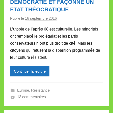
DÉMOCRATIE ET FAÇONNE UN
t
ETAT THÉOCRATIQUE
e
Publié le
16 septembre 2016
p
a
L’utopie de l’après 68 est culturelle. Les minorités
r
ont remplacé le prolétariat et les partis
M
conservateurs n’ont plus droit de cité. Mais les
i
citoyens qui refusent la disparition programmée de
r
leur culture résistent.
e
i
l
Continuer la lecture
l
e
Europe
,
Résistance
V
13 commentaires
a
l
l