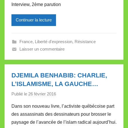
l
Interview, 2ème parution
l
e
Continuer la lecture
V
a
l
France
,
Liberté d'expression
,
Résistance
l
Laisser un commentaire
e
t
t
DJEMILA BENHABIB: CHARLIE,
e
L’ISLAMISME, LA GAUCHE…
Publié le
26 février 2016
p
a
Dans son nouveau livre, l’activiste québécoise part
r
des assassinats des dessinateurs pour brosser le
M
paysage de l’avancée de l’islam radical aujourd’hui.
i