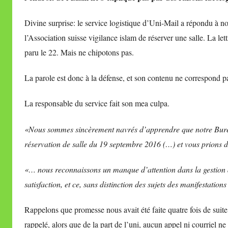
i
Divine surprise: le service logistique d’Uni-Mail a répondu à no
r
l’Association suisse vigilance islam de réserver une salle. La let
e
paru le 22. Mais ne chipotons pas.
i
l
La parole est donc à la défense, et son contenu ne correspond 
l
e
La responsable du service fait son mea culpa.
V
a
«Nous sommes sincèrement navrés d’apprendre que notre Burea
l
réservation de salle du 19 septembre 2016 (…) et vous prions 
l
e
«… nous reconnaissons un manque d’attention dans la gestion de
t
satisfaction, et ce, sans distinction des sujets des manifestati
t
e
Rappelons que promesse nous avait été faite quatre fois de suit
rappelé, alors que de la part de l’uni, aucun appel ni courriel ne