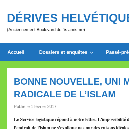
Aller
au
DÉRIVES HELVÉTIQU
contenu
(Anciennement Boulevard de l'islamisme)
Accueil
Dossiers et enquêtes
Passé-pré
BONNE NOUVELLE, UNI M
RADICALE DE L’ISLAM
Publié le
1 février 2017
p
a
Le Service logistique répond à notre lettre. L’impossibilit
r
l’endroit de l’islam ne s’explique pas par des raisons idéolo
M