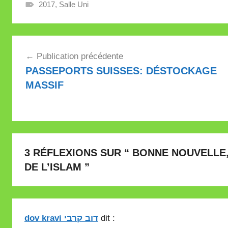
2017
,
Salle Uni
Navigation
Publication précédente
de
PASSEPORTS SUISSES: DÉSTOCKAGE
l’article
MASSIF
3 RÉFLEXIONS SUR “
BONNE NOUVELLE, 
DE L’ISLAM
”
dov kravi דוב קרבי
dit :