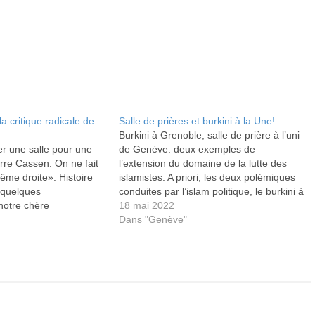
a critique radicale de
Salle de prières et burkini à la Une!
Burkini à Grenoble, salle de prière à l’uni
er une salle pour une
de Genève: deux exemples de
rre Cassen. On ne fait
l’extension du domaine de la lutte des
rême droite». Histoire
islamistes. A priori, les deux polémiques
 quelques
conduites par l’islam politique, le burkini à
notre chère
Grenoble et la salle de "méditation" à l’uni
18 mai 2022
remment anodine, cette
de Genève, n’ont rien à voir. Ils
Dans "Genève"
met de tirer une
représentent pourtant…
 de l’islam radical est
que radicale…