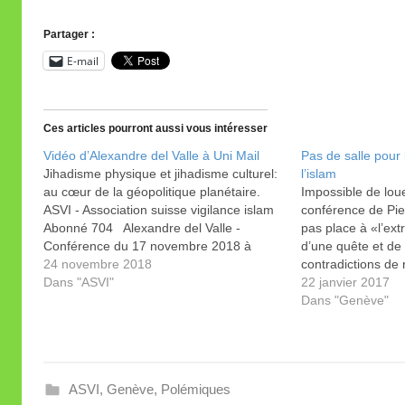
Partager :
E-mail
Ces articles pourront aussi vous intéresser
Vidéo d’Alexandre del Valle à Uni Mail
Pas de salle pour l
Jihadisme physique et jihadisme culturel:
l’islam
au cœur de la géopolitique planétaire.
Impossible de lou
ASVI - Association suisse vigilance islam
conférence de Pie
Abonné 704 Alexandre del Valle -
pas place à «l’ext
Conférence du 17 novembre 2018 à
d’une quête et de
l'université de Genève. Auteur du livre
24 novembre 2018
contradictions de 
"La stratégie de l'intimidation", paru en
Dans "ASVI"
République. Appa
22 janvier 2017
mars 2018 chez l' Artilleur. Ce fut…
péripétie nous per
Dans "Genève"
morale: la critique
possible, la criti
ASVI
,
Genève
,
Polémiques