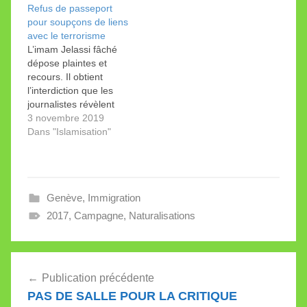
Refus de passeport
la main de l’autre sexe
de Wil Bekim Alimi,
pour soupçons de liens
et ne regarde pas son
canton de Saint-Gall,
avec le terrorisme
interlocuteur, y compris
est suisse. Le conseil
L’imam Jelassi fâché
lors…
législatif de la ville s'est
dépose plaintes et
prononcé le 5 avril par
recours. Il obtient
26 voix contre…
l’interdiction que les
journalistes révèlent
l'affaire. Grâce à une
3 novembre 2019
fuite, elle éclate au
Dans "Islamisation"
grand jour... en Italie.
L'imam forme la jeune
génération... La justice
interdit la révélation
Genève
,
Immigration
d'une affaire pourtant
fort intéressante. Un
2017
,
Campagne
,
Naturalisations
journal italien, Libero, a
révélé les faits jeudi…
Navigation
Publication précédente
de
PAS DE SALLE POUR LA CRITIQUE