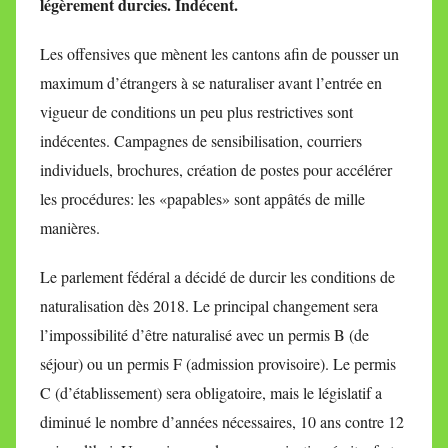
légèrement durcies. Indécent.
i
r
Les offensives que mènent les cantons afin de pousser un
e
maximum d’étrangers à se naturaliser avant l’entrée en
i
vigueur de conditions un peu plus restrictives sont
l
l
indécentes. Campagnes de sensibilisation, courriers
e
individuels, brochures, création de postes pour accélérer
V
les procédures: les «papables» sont appâtés de mille
a
manières.
l
l
Le parlement fédéral a décidé de durcir les conditions de
e
naturalisation dès 2018. Le principal changement sera
t
l’impossibilité d’être naturalisé avec un permis B (de
t
séjour) ou un permis F (admission provisoire). Le permis
e
C (d’établissement) sera obligatoire, mais le législatif a
diminué le nombre d’années nécessaires, 10 ans contre 12