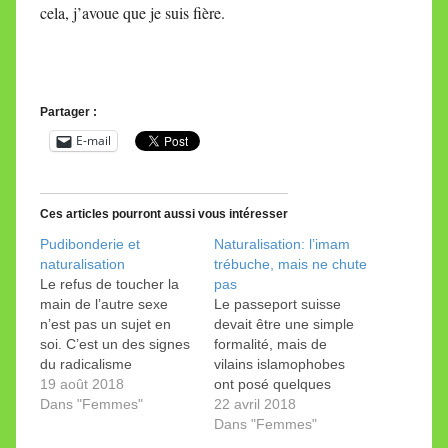
cela, j’avoue que je suis fière.
Partager :
E-mail
Ces articles pourront aussi vous intéresser
Pudibonderie et
Naturalisation: l’imam
naturalisation
trébuche, mais ne chute
Le refus de toucher la
pas
main de l’autre sexe
Le passeport suisse
n’est pas un sujet en
devait être une simple
soi. C’est un des signes
formalité, mais de
du radicalisme
vilains islamophobes
musulman qui s'étend.
19 août 2018
ont posé quelques
Doit-on accorder le
Dans "Femmes"
cailloux sur le chemin
22 avril 2018
passeport suisse à un
du prédicateur. Il s’en
Dans "Femmes"
couple qui ne serre pas
sort indemne. L'imam