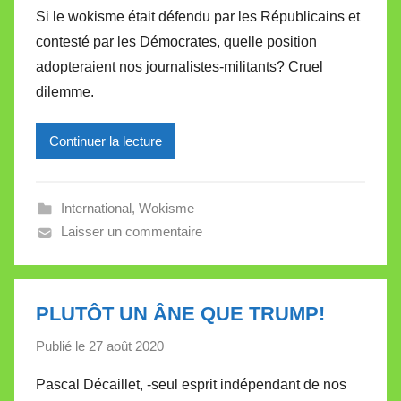
a
Si le wokisme était défendu par les Républicains et
r
contesté par les Démocrates, quelle position
M
adopteraient nos journalistes-militants? Cruel
i
dilemme.
r
e
Continuer la lecture
i
l
l
International
,
Wokisme
e
Laisser un commentaire
V
a
l
l
PLUTÔT UN ÂNE QUE TRUMP!
e
Publié le
27 août 2020
p
t
a
t
Pascal Décaillet, -seul esprit indépendant de nos
r
e