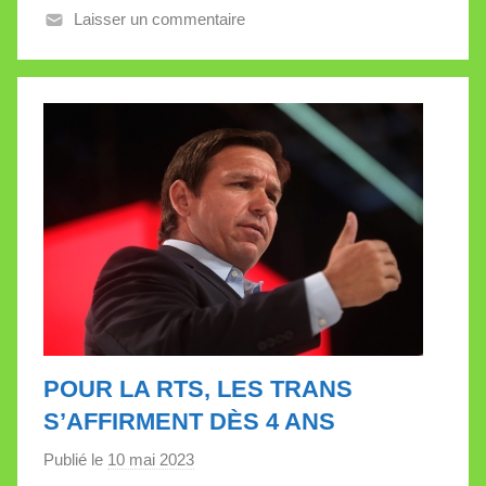
Laisser un commentaire
e
V
a
l
l
e
t
t
e
POUR LA RTS, LES TRANS
S’AFFIRMENT DÈS 4 ANS
Publié le
10 mai 2023
p