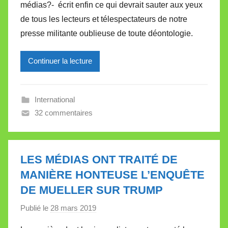
médias?- écrit enfin ce qui devrait sauter aux yeux
M
de tous les lecteurs et télespectateurs de notre
i
presse militante oublieuse de toute déontologie.
r
e
Continuer la lecture
i
l
l
International
e
32 commentaires
V
a
l
l
LES MÉDIAS ONT TRAITÉ DE
e
MANIÈRE HONTEUSE L’ENQUÊTE
t
DE MUELLER SUR TRUMP
t
e
Publié le
28 mars 2019
p
a