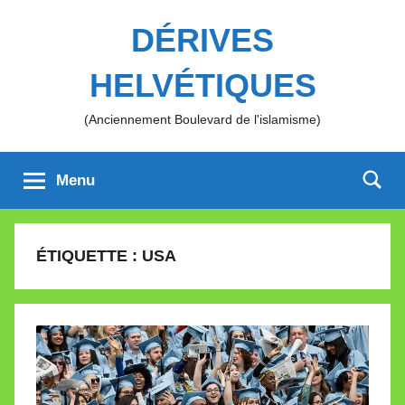
Aller
DÉRIVES
au
contenu
HELVÉTIQUES
(Anciennement Boulevard de l'islamisme)
Menu
ÉTIQUETTE :
USA