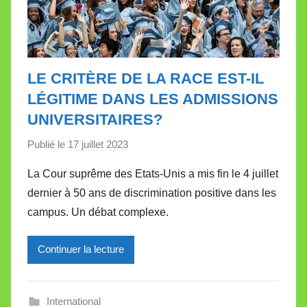
LE CRITÈRE DE LA RACE EST-IL
LÉGITIME DANS LES ADMISSIONS
UNIVERSITAIRES?
Publié le
17 juillet 2023
p
a
La Cour suprême des Etats-Unis a mis fin le 4 juillet
r
dernier à 50 ans de discrimination positive dans les
M
campus. Un débat complexe.
i
r
Continuer la lecture
e
i
l
International
l