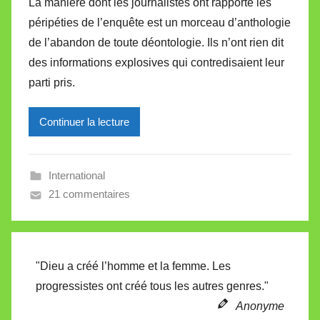
La manière dont les journalistes ont rapporté les
r
péripéties de l’enquête est un morceau d’anthologie
M
de l’abandon de toute déontologie. Ils n’ont rien dit
i
des informations explosives qui contredisaient leur
r
parti pris.
e
i
l
Continuer la lecture
l
e
International
V
21 commentaires
a
l
l
e
"Dieu a créé l’homme et la femme. Les
t
progressistes ont créé tous les autres genres."
t
e
Anonyme