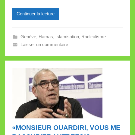
i
l
Continuer la lecture
l
e
Genève
,
Hamas
,
Islamisation
,
Radicalisme
V
Laisser un commentaire
a
l
l
e
t
t
e
«MONSIEUR OUARDIRI, VOUS ME