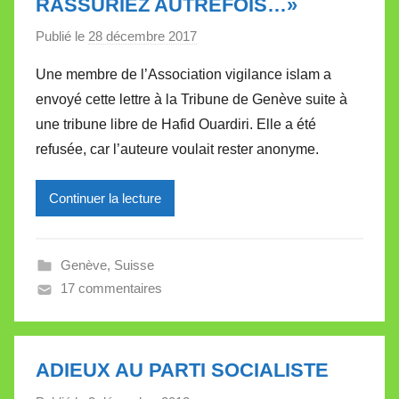
RASSURIEZ AUTREFOIS…»
Publié le
28 décembre 2017
p
a
Une membre de l’Association vigilance islam a
r
envoyé cette lettre à la Tribune de Genève suite à
M
une tribune libre de Hafid Ouardiri. Elle a été
i
refusée, car l’auteure voulait rester anonyme.
r
e
Continuer la lecture
i
l
l
Genève
,
Suisse
e
17 commentaires
V
a
l
l
ADIEUX AU PARTI SOCIALISTE
e