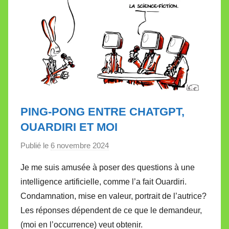
PING-PONG ENTRE CHATGPT,
OUARDIRI ET MOI
Publié le
6 novembre 2024
p
a
Je me suis amusée à poser des questions à une
r
intelligence artificielle, comme l’a fait Ouardiri.
M
Condamnation, mise en valeur, portrait de l’autrice?
i
Les réponses dépendent de ce que le demandeur,
r
(moi en l’occurrence) veut obtenir.
e