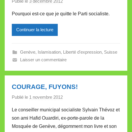
Publié le
3 décembre 2012
p
t
a
t
Pourquoi est-ce que je quitte le Parti socialiste.
r
e
M
Continuer la lecture
i
r
e
Genève
,
Islamisation
,
Liberté d'expression
,
Suisse
i
Laisser un commentaire
l
l
e
V
COURAGE, FUYONS!
a
Publié le
1 novembre 2012
p
l
a
l
Le conseiller municipal socialiste Sylvain Thévoz et
r
e
son ami Hafid Ouardiri, ex-porte-parole de la
M
t
Mosquée de Genève, dégomment mon livre et son
i
t