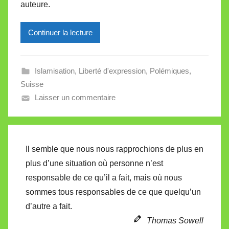
auteure.
r
e
e
Continuer la lecture
i
l
l
Islamisation
,
Liberté d'expression
,
Polémiques
,
e
Suisse
V
Laisser un commentaire
a
l
l
e
Il semble que nous nous rapprochions de plus en
t
plus d’une situation où personne n’est
t
responsable de ce qu’il a fait, mais où nous
e
sommes tous responsables de ce que quelqu’un
d’autre a fait.
Thomas Sowell