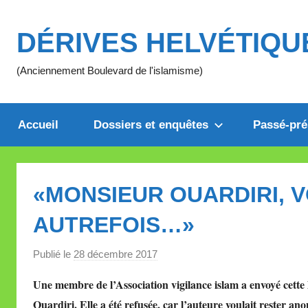
Aller
au
DÉRIVES HELVÉTIQU
contenu
(Anciennement Boulevard de l'islamisme)
Accueil
Dossiers et enquêtes
Passé-pré
«MONSIEUR OUARDIRI, 
AUTREFOIS…»
Publié le
28 décembre 2017
p
a
Une membre de l’Association vigilance islam a envoyé cette 
r
Ouardiri. Elle a été refusée, car l’auteure voulait rester an
M