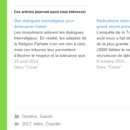
Ces articles pourront aussi vous intéresser
Des dialogues interreligieux pour
Radicalisme islam
dédouaner l’islam
grand secret prés
Les musulmans adorent les dialogues
L’enquête de la T
interreligieux. En réalité, les adeptes de
août nous a fait d
la Religion Parfaite n’en ont rien à cirer,
de la plus grand
mais ces tribunes leur permettent
(3000 fidèles le 
d’illustrer le respect et la tolérance que
recruteuse de djih
prônerait l’islam avec les autres
19 août 2014
Le Temps lancé sur
8 octobre 2015
confessions. Une plaisanterie dont tant
Dans "Coran"
radical» a élargi 
Dans "Coran"
d’oreilles ne se lassent pas.
constat est alarma
Genève
,
Suisse
2017
,
lettre
,
Ouardiri