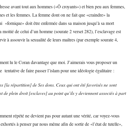
adresse avant tout aux hommes («Ô croyants») et bien peu aux femmes,
ommes et les femmes. La femme dont on ne fait que «craindre» la
qui «fornique» doit être enfermée dans sa maison jusqu’à sa mort
a moitié de celui d’un homme (sourate 2 verset 282), l’esclavage est
ir à assouvir la sexualité de leurs maîtres (par exemple sourate 4,
inement lu le Coran davantage que moi. J’aimerais vous proposer un
e tentative de faire passer l’islam pour une idéologie égalitaire :
s [la répartition] de Ses dons. Ceux qui ont été favorisés ne sont
 de plein droit [esclaves] au point qu’ils y deviennent associés à part
)
mment répété ne devient pas pour autant une vérité, car voyez-vous
exhortés à penser par nous même afin de sortir de «l’état de tutelle»,