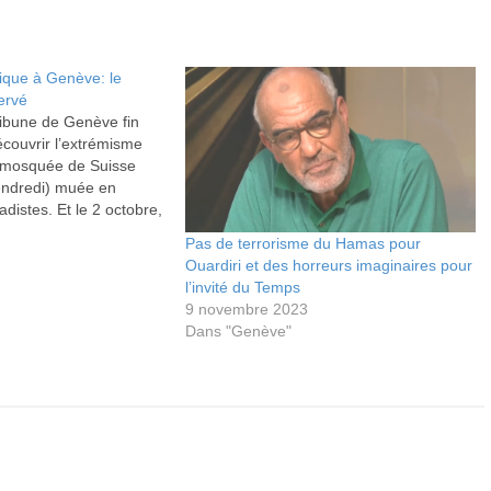
ique à Genève: le
ervé
ribune de Genève fin
écouvrir l’extrémisme
e mosquée de Suisse
vendredi) muée en
adistes. Et le 2 octobre,
 «la piste de l’islam
Pas de terrorisme du Hamas pour
la problématique. Le
Ouardiri et des horreurs imaginaires pour
nt.
l’invité du Temps
9 novembre 2023
Dans "Genève"