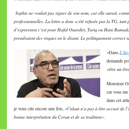
i
Sophie ne voulait pas signer de son nom, car elle aurait, comme
r
professionnelles. La lettre a donc a été refusée par la TG, tant
e
d’expression c’est pour Hafid Ouardiri, Tariq ou Hani Ramadan,
i
l
prendraient des risques en le disant. Le politiquement correct 
l
«
Dans
L’Inv
e
V
demande pour
a
«être un êt
l
l
Monsieur Oua
e
car vous me 
t
dans cet arti
t
je vous cite encore une fois,
«l’islam n’a pas à être accusé de l
e
bonne interprétation du Coran et de sa tradition»
.