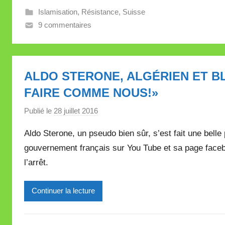
i
Islamisation
,
Résistance
,
Suisse
l
9 commentaires
l
e
V
a
ALDO STERONE, ALGÉRIEN ET B
l
FAIRE COMME NOUS!»
l
e
Publié le
28 juillet 2016
p
t
a
t
Aldo Sterone, un pseudo bien sûr, s’est fait une belle 
r
e
gouvernement français sur You Tube et sa page facebo
M
l’arrêt.
i
r
e
Continuer la lecture
i
l