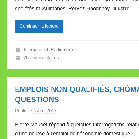
r
e
sociétés musulmanes. Pervez Hoodbhoy l’illustre.
M
i
Continuer la lecture
r
e
i
International
,
Radicalisme
l
26 commentaires
l
e
V
a
EMPLOIS NON QUALIFIÉS, CHÔMA
l
QUESTIONS
l
e
Publié le
5 avril 2017
p
t
a
t
Pierre Maudet répond à quelques interrogations relati
r
e
d’une bourse à l’emploi de l’économie domestique.
M