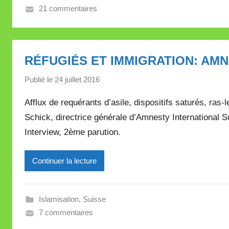
e
21 commentaires
V
a
l
RÉFUGIÉS ET IMMIGRATION: AMN
l
e
Publié le
24 juillet 2016
p
t
a
t
Afflux de requérants d’asile, dispositifs saturés, ras
r
e
Schick, directrice générale d’Amnesty International 
M
Interview, 2ème parution.
i
r
e
Continuer la lecture
i
l
l
Islamisation
,
Suisse
e
7 commentaires
V