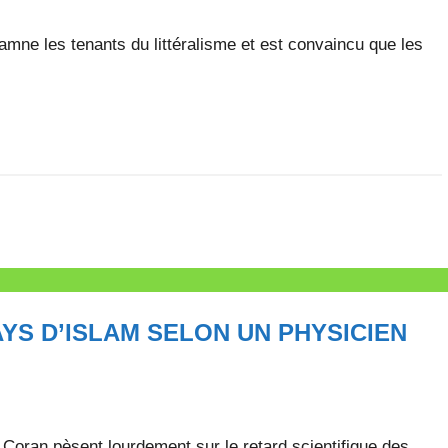
amne les tenants du littéralisme et est convaincu que les
AYS D’ISLAM SELON UN PHYSICIEN
 Coran pèsent lourdement sur le retard scientifique des