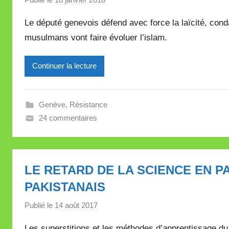
a
Le député genevois défend avec force la laïcité, cond
r
musulmans vont faire évoluer l’islam.
M
i
Continuer la lecture
r
e
i
Genève
,
Résistance
l
24 commentaires
l
e
V
a
LE RETARD DE LA SCIENCE EN P
l
PAKISTANAIS
l
e
Publié le
14 août 2017
p
t
a
t
Les superstitions et les méthodes d’apprentissage du