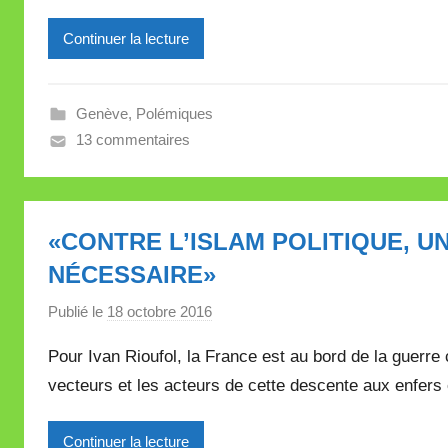
i
Continuer la lecture
r
e
i
Genève
,
Polémiques
l
13 commentaires
l
e
V
a
«CONTRE L’ISLAM POLITIQUE, U
l
NÉCESSAIRE»
l
e
Publié le
18 octobre 2016
p
t
a
t
Pour Ivan Rioufol, la France est au bord de la guerre c
r
e
vecteurs et les acteurs de cette descente aux enfers
M
i
Continuer la lecture
r