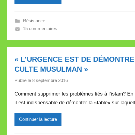
e
i
Résistance
l
15 commentaires
l
e
V
a
« L’URGENCE EST DE DÉMONTRE
l
CULTE MUSULMAN »
l
e
Publié le
8 septembre 2016
p
t
a
t
Comment supprimer les problèmes liés à l’islam? En 
r
e
il est indispensable de démonter la «fable» sur laquell
M
i
Continuer la lecture
r
e