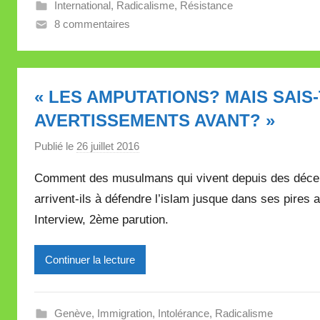
l
International
,
Radicalisme
,
Résistance
e
8 commentaires
V
a
l
« LES AMPUTATIONS? MAIS SAIS-
l
e
AVERTISSEMENTS AVANT? »
t
Publié le
26 juillet 2016
p
t
a
e
Comment des musulmans qui vivent depuis des décenn
r
arrivent-ils à défendre l’islam jusque dans ses pire
M
Interview, 2ème parution.
i
r
e
Continuer la lecture
i
l
l
Genève
,
Immigration
,
Intolérance
,
Radicalisme