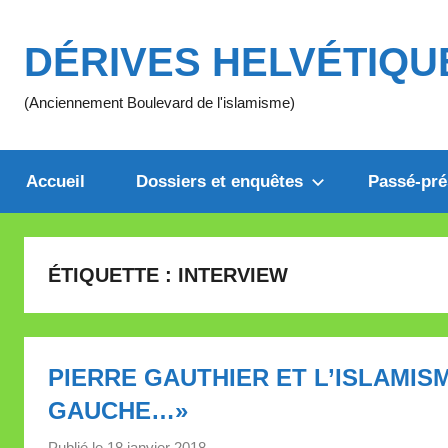
Aller
au
DÉRIVES HELVÉTIQU
contenu
(Anciennement Boulevard de l'islamisme)
Accueil
Dossiers et enquêtes
Passé-pré
ÉTIQUETTE :
INTERVIEW
PIERRE GAUTHIER ET L’ISLAMISM
GAUCHE…»
Publié le
18 janvier 2018
p