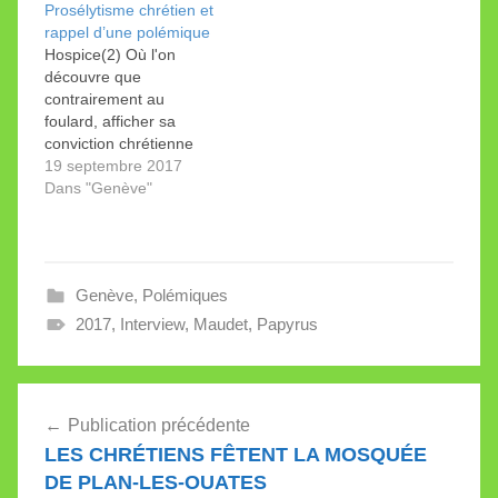
Prosélytisme chrétien et
LICRA vendredi 23 juin
de la Tribune sur la
rappel d’une polémique
sur le thème de la
grande mosquée
Hospice(2) Où l'on
laïcité, le conseiller
genevoise. Notre lettre
découvre que
d’État Pierre Maudet a
et la réponse du
contrairement au
rappelé…
magistrat sont sur notre
foulard, afficher sa
site.
conviction chrétienne
est du prosélytisme... et
19 septembre 2017
que dans un cas
Dans "Genève"
similaire, en 2016,
Pierre Maudet s'est
fâché tout rouge.
Christophe Girod,
Genève
,
Polémiques
directeur général Dans
un centre d’action
2017
,
Interview
,
Maudet
,
Papyrus
sociale, une
collaboratrice accueille
un nouveau client: «Je
Navigation
suis musulmane
Publication précédente
pratiquante», indique…
de
LES CHRÉTIENS FÊTENT LA MOSQUÉE
l’article
DE PLAN-LES-OUATES