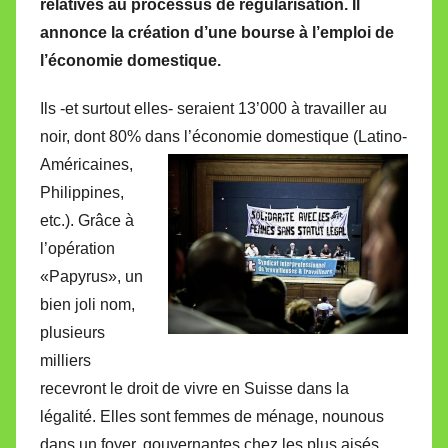
relatives au processus de régularisation. Il
M
annonce la création d’une bourse à l’emploi de
i
l’économie domestique.
r
e
Ils -et surtout elles- seraient 13’000 à travailler au
i
noir, dont 80% dans l’économie domestique (Latino-
l
Américaines,
l
Philippines,
e
V
etc.). Grâce à
a
l’opération
l
«Papyrus», un
l
bien joli nom,
e
plusieurs
t
milliers
t
recevront le droit de vivre en Suisse dans la
e
légalité. Elles sont femmes de ménage, nounous
dans un foyer, gouvernantes chez les plus aisés…