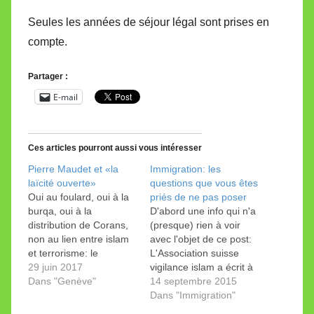
Seules les années de séjour légal sont prises en
compte.
Partager :
E-mail
Ces articles pourront aussi vous intéresser
Pierre Maudet et «la
Immigration: les
laïcité ouverte»
questions que vous êtes
Oui au foulard, oui à la
priés de ne pas poser
burqa, oui à la
D'abord une info qui n'a
distribution de Corans,
(presque) rien à voir
non au lien entre islam
avec l'objet de ce post:
et terrorisme: le
L'Association suisse
magistrat incline à la
29 juin 2017
vigilance islam a écrit à
complaisance
Dans "Genève"
Pierre Maudet,
14 septembre 2015
davantage qu'à la
conseiller d'Etat, à
Dans "Immigration"
fermeté. Invité par la
propos des révélations