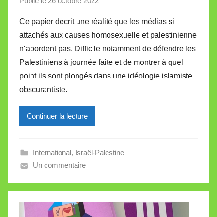
Publié le
26 octobre 2022
p
a
Ce papier décrit une réalité que les médias si
r
attachés aux causes homosexuelle et palestinienne
M
n’abordent pas. Difficile notamment de défendre les
i
Palestiniens à journée faite et de montrer à quel
r
point ils sont plongés dans une idéologie islamiste
e
i
obscurantiste.
l
l
Continuer la lecture
e
V
a
International
,
Israël-Palestine
l
Un commentaire
l
e
t
t