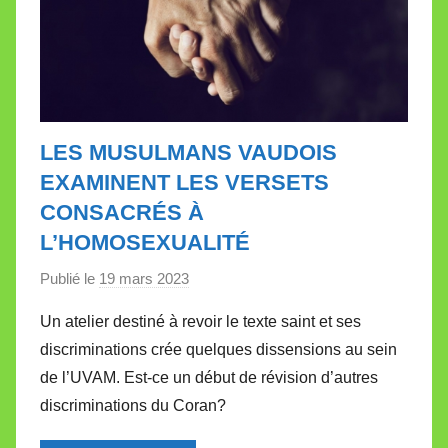
LES MUSULMANS VAUDOIS
EXAMINENT LES VERSETS
CONSACRÉS À
L’HOMOSEXUALITÉ
Publié le
19 mars 2023
p
a
Un atelier destiné à revoir le texte saint et ses
r
discriminations crée quelques dissensions au sein
M
de l’UVAM. Est-ce un début de révision d’autres
i
discriminations du Coran?
r
e