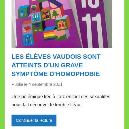
e
LES ÉLÈVES VAUDOIS SONT
ATTEINTS D’UN GRAVE
SYMPTÔME D’HOMOPHOBIE
Publié le
4 septembre 2021
p
a
Une polémique liée à l’arc en ciel des sexualités
r
nous fait découvrir le terrible fléau.
M
i
Continuer la lecture
r