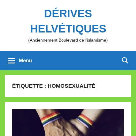
Aller
DÉRIVES
au
contenu
HELVÉTIQUES
(Anciennement Boulevard de l'islamisme)
Menu
ÉTIQUETTE :
HOMOSEXUALITÉ