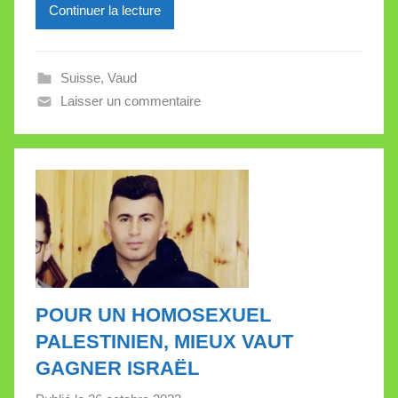
Continuer la lecture
i
l
l
Suisse
,
Vaud
e
Laisser un commentaire
V
a
l
l
e
t
t
e
POUR UN HOMOSEXUEL
PALESTINIEN, MIEUX VAUT
GAGNER ISRAËL