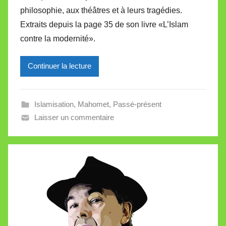
philosophie, aux théâtres et à leurs tragédies.
i
Extraits depuis la page 35 de son livre «L’Islam
r
contre la modernité».
e
i
l
Continuer la lecture
l
e
Islamisation
,
Mahomet
,
Passé-présent
V
Laisser un commentaire
a
l
l
e
t
t
e