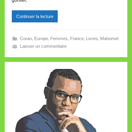
gonfler.
e
i
l
Continuer la lecture
l
e
Coran
,
Europe
,
Femmes
,
France
,
Livres
,
Mahomet
V
Laisser un commentaire
a
l
l
e
t
t
e