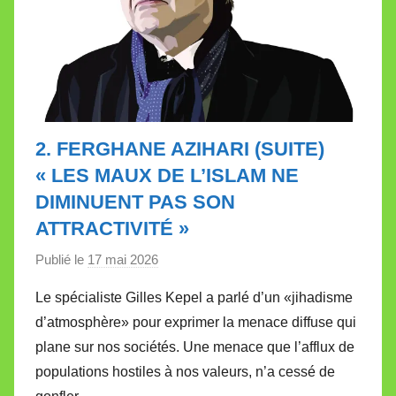
2. FERGHANE AZIHARI (SUITE)
« LES MAUX DE L’ISLAM NE
DIMINUENT PAS SON
ATTRACTIVITÉ »
Publié le
17 mai 2026
p
a
Le spécialiste Gilles Kepel a parlé d’un «jihadisme
r
d’atmosphère» pour exprimer la menace diffuse qui
M
plane sur nos sociétés. Une menace que l’afflux de
i
populations hostiles à nos valeurs, n’a cessé de
r