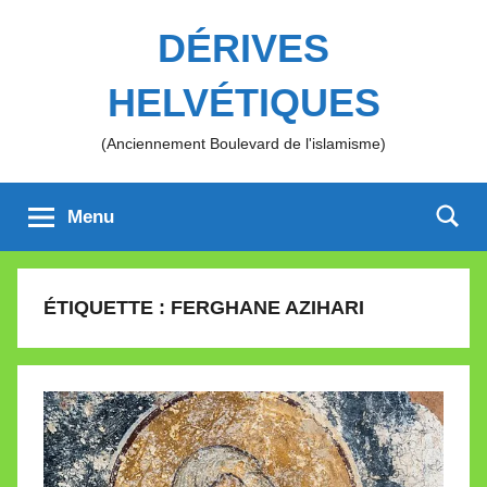
Aller
DÉRIVES
au
contenu
HELVÉTIQUES
(Anciennement Boulevard de l'islamisme)
Menu
ÉTIQUETTE :
FERGHANE AZIHARI