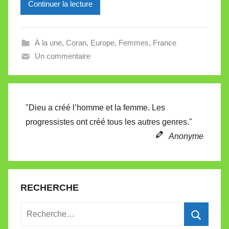
l
Continuer la lecture
e
V
a
À la une
,
Coran
,
Europe
,
Femmes
,
France
l
Un commentaire
l
e
t
"Dieu a créé l’homme et la femme. Les
t
progressistes ont créé tous les autres genres."
e
Anonyme
RECHERCHE
Recherche
pour