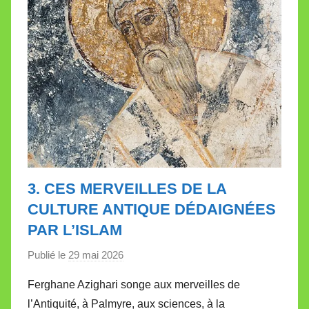
3. CES MERVEILLES DE LA
CULTURE ANTIQUE DÉDAIGNÉES
PAR L’ISLAM
Publié le
29 mai 2026
p
a
Ferghane Azighari songe aux merveilles de
r
l’Antiquité, à Palmyre, aux sciences, à la
M