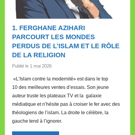
1. FERGHANE AZIHARI
PARCOURT LES MONDES
PERDUS DE L’ISLAM ET LE RÔLE
DE LA RELIGION
Publié le
1 mai 2026
p
a
«L’Islam contre la modernité» est dans le top
r
10 des meilleures ventes d’essais. Son jeune
M
auteur truste les plateaux TV et la galaxie
i
médiatique et n’hésite pas à croiser le fer avec des
r
théologiens de l’islam. La droite le célèbre, la
e
i
gauche tend à l’ignorer.
l