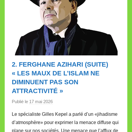
2. FERGHANE AZIHARI (SUITE)
« LES MAUX DE L’ISLAM NE
DIMINUENT PAS SON
ATTRACTIVITÉ »
Publié le
17 mai 2026
p
a
Le spécialiste Gilles Kepel a parlé d’un «jihadisme
r
d’atmosphère» pour exprimer la menace diffuse qui
M
plane sur nos sociétés. Une menace que l’afflux de