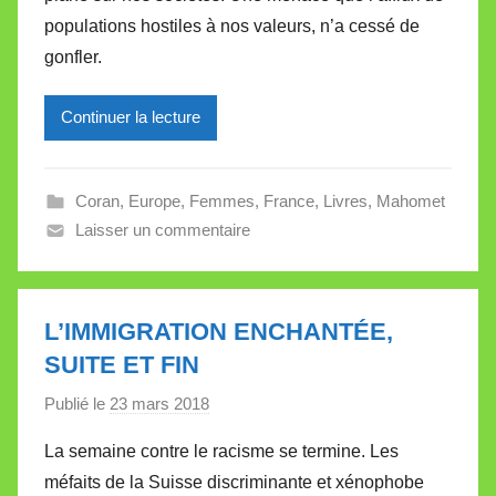
i
populations hostiles à nos valeurs, n’a cessé de
r
gonfler.
e
i
l
Continuer la lecture
l
e
Coran
,
Europe
,
Femmes
,
France
,
Livres
,
Mahomet
V
Laisser un commentaire
a
l
l
e
L’IMMIGRATION ENCHANTÉE,
t
SUITE ET FIN
t
e
Publié le
23 mars 2018
p
a
La semaine contre le racisme se termine. Les
r
méfaits de la Suisse discriminante et xénophobe
M