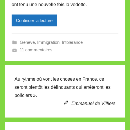
ont tenu une nouvelle fois la vedette.
i
r
Continuer la lecture
e
i
l
Genève
,
Immigration
,
Intolérance
l
11 commentaires
e
V
a
l
Au rythme où vont les choses en France, ce
l
seront bientôt les délinquants qui arrêteront les
e
policiers ».
t
Emmanuel de Villiers
t
e