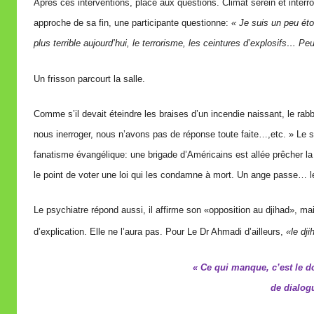
Après ces interventions, place aux questions. Climat serein et interr
approche de sa fin, une participante questionne:
« Je suis un peu éto
plus terrible aujourd’hui, le terrorisme, les ceintures d’explosifs… P
Un frisson parcourt la salle.
Comme s’il devait éteindre les braises d’un incendie naissant, le r
nous inerroger, nous n’avons pas de réponse toute faite…,etc. »
Le s
fanatisme évangélique: une brigade d’Américains est allée prêcher 
le point de voter une loi qui les condamne à mort. Un ange passe… 
Le psychiatre répond aussi, il affirme son «opposition au djihad», mais
d’explication. Elle ne l’aura pas. Pour Le Dr Ahmadi d’ailleurs,
«le dj
« Ce qui manque, c’est le do
de dialogu