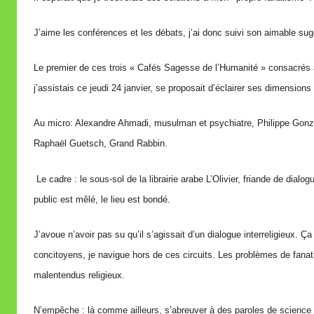
i
J’aime les conférences et les débats, j’ai donc suivi son aimable sug
r
e
Le premier de ces trois « Cafés Sagesse de l’Humanité » consacrés
i
j’assistais ce jeudi 24 janvier, se proposait d’éclairer ses dimensions 
l
l
Au micro: Alexandre Ahmadi, musulman et psychiatre, Philippe Gonz
e
Raphaël Guetsch, Grand Rabbin.
V
a
Le cadre : le sous-sol de la librairie arabe L’Olivier, friande de dia
l
public est mêlé, le lieu est bondé.
l
e
J’avoue n’avoir pas su qu’il s’agissait d’un dialogue interreligieux.
t
t
concitoyens, je navigue hors de ces circuits. Les problèmes de fan
e
malentendus religieux.
N’empêche : là comme ailleurs, s’abreuver à des paroles de science 