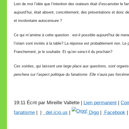
Loin de moi l’idée que l’intention des orateurs était d’escamoter le fa
aujourd’hui, était absent, concrètement, des présentations et donc de
et involontaire autocensure ?
Ce qui m’amène à cette question : est-il possible aujourd’hui de me
l’islam sont invités à la table? La réponse est probablement non. Le 
Franchement, je le souhaite. Et qu’en sera-t-il du prochain?
Ces soirées, qui laissent une large place aux questions, sont organi
penchera sur l’aspect politique du fanatisme. Elle n’aura pas forcéme
19:11 Écrit par Mireille Vallette |
Lien permanent
|
Com
fanatisme
|
|
del.icio.us
|
Digg
|
Facebook
| 
e