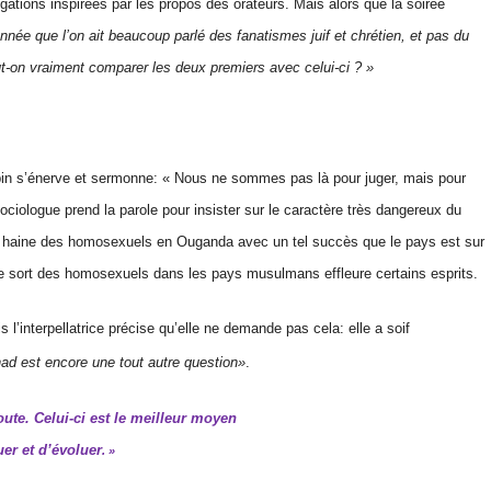
ogations inspirées par les propos des orateurs. Mais alors que la soirée
nnée que l’on ait beaucoup parlé des fanatismes juif et chrétien, et pas du
eut-on vraiment comparer les deux premiers avec celui-ci ? »
abbin s’énerve et sermonne: « Nous ne sommes pas là pour juger, mais pour
ociologue prend la parole pour insister sur le caractère très dangereux du
la haine des homosexuels en Ouganda avec un tel succès que le pays est sur
le sort des homosexuels dans les pays musulmans effleure certains esprits.
 l’interpellatrice précise qu’elle ne demande pas cela: elle a soif
ihad est encore une tout autre question»
.
ute. Celui-ci est le meilleur moyen
er et d’évoluer
. »