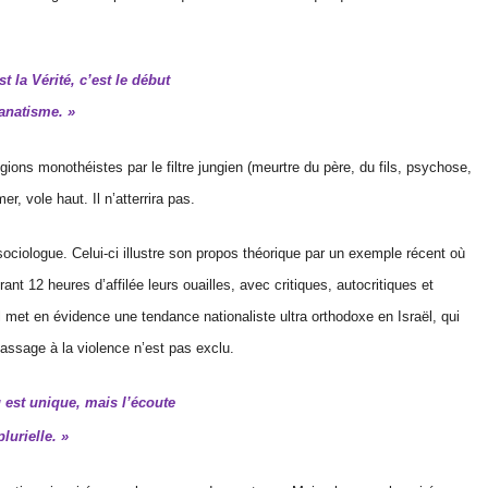
t la Vérité, c’est le début
anatisme. »
gions monothéistes par le filtre jungien (meurtre du père, du fils, psychose,
r, vole haut. Il n’atterrira pas.
sociologue. Celui-ci illustre son propos théorique par un exemple récent où
nt 12 heures d’affilée leurs ouailles, avec critiques, autocritiques et
l met en évidence une tendance nationaliste ultra orthodoxe en Israël, qui
assage à la violence n’est pas exclu.
 est unique, mais l’écoute
plurielle. »