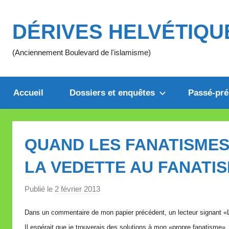
Aller
au
DÉRIVES HELVÉTIQU
contenu
(Anciennement Boulevard de l'islamisme)
Accueil
Dossiers et enquêtes
Passé-pré
QUAND LES FANATISMES
LA VEDETTE AU FANATI
Publié le
2 février 2013
p
a
Dans un commentaire de mon papier précédent, un lecteur signant «Li
r
Il espérait que je trouverais des solutions à mon «propre fanatisme».
M