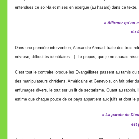
entendues ce soir-là et mises en exergue (au hasard) dans ce texte.
« Affirmer qu’on es
du f
Dans une première intervention, Alexandre Ahmadi traite des trois reli
névrose, difficultés identitaires…). Le propos, que je ne saurais résume
C’est tout le contraire lorsque les Evangélistes passent au tamis du 
des manipulateurs chrétiens, Américains et Genevois, on fait prier dura
enfumages divers, le tout sur un lit de sectarisme. Quant au rabbin, i
estime que chaque pouce de ce pays appartient aux juifs et dont le p
« La parole de Dieu
est 