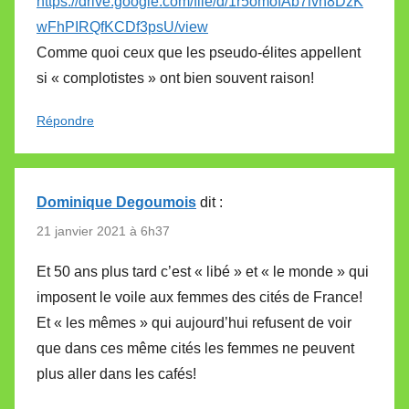
https://drive.google.com/file/d/1r5omofAb7lvh8DzK
wFhPIRQfKCDf3psU/view
Comme quoi ceux que les pseudo-élites appellent
si « complotistes » ont bien souvent raison!
Répondre
Dominique Degoumois
dit :
21 janvier 2021 à 6h37
Et 50 ans plus tard c’est « libé » et « le monde » qui
imposent le voile aux femmes des cités de France!
Et « les mêmes » qui aujourd’hui refusent de voir
que dans ces même cités les femmes ne peuvent
plus aller dans les cafés!