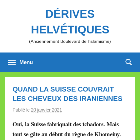
Aller
DÉRIVES
au
contenu
HELVÉTIQUES
(Anciennement Boulevard de l'islamisme)
Menu
QUAND LA SUISSE COUVRAIT
LES CHEVEUX DES IRANIENNES
Publié le
20 janvier 2021
p
a
Oui, la Suisse
fabriquait
des tchadors. Mais
r
tout se gâte au début du règne de Khomeiny
.
M