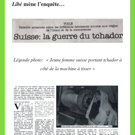
mène l’enquête…
i
Libé
r
e
i
l
l
e
V
Légende photo: « Jeune femme suisse portant tchador à
a
côté de la machine à tisser »
l
l
e
t
t
e