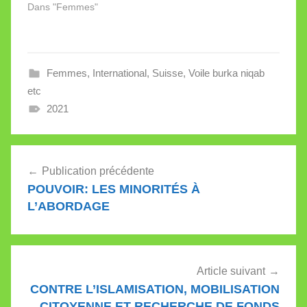
s’agit d'homosexuels.
Dans "Femmes"
La récente votation sur
l’extension de l’article
261 bis m’a rappelé
deux anecdotes, l’une
Femmes
,
International
,
Suisse
,
Voile burka niqab
relative à Sabine
Tiguemounine, l’autre à
etc
Bassam Degerab. Elles
2021
témoignent que les
écologistes acceptent
des…
Navigation
Publication précédente
de
POUVOIR: LES MINORITÉS À
l’article
L’ABORDAGE
Article suivant
CONTRE L’ISLAMISATION, MOBILISATION
CITOYENNE ET RECHERCHE DE FONDS