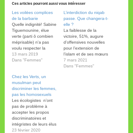
Ces articles pourront aussi vous intéresser
Les voilées complices
L’interdiction du niqab
de la barbarie
passe. Que changera-t-
Quelle indignité! Sabine
elle ?
Tiguemounine, élue
La faiblesse de la
verte (parti ô combien
victoire, 51%, augure
méprisable) n'a pas
d’offensives nouvelles
voulu respecter la
pour l’extension de
nouvelle loi sur la laïcité
13 mars 2019
l’islam et de ses mœurs
qui lui interdit de porter
Dans "Femmes"
dans l’espace public. La
7 mars 2021
le foulard lors des
«culture de
Dans "Femmes"
séances du conseil
l’effacement» les y aide
Chez les Verts, un
municipal. Elle s’est
avec force. Même le
musulman peut
assise dans le public. Il
Département de
discriminer les femmes,
lui était impossible
l'instruction publique se
pas les homosexuels
d’ôter pour quelques
soumet à la nouvelle
Les écologistes n’ont
heures ce symbole de…
idéologie féministe. Le
pas de problème à
local de vote, c'est au
accepter les propos
sous-sol! Les…
discriminatoires et
intégristes de leurs élus
musulmans… sauf s’il
23 février 2020