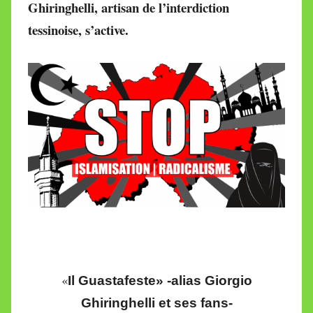
Ghiringhelli,
artisan
de l’interdiction
M
tessinoise, s’active.
i
r
e
i
l
l
e
V
a
l
l
e
t
t
«
Il Guastafeste» -alias Giorgio
e
Ghiringhelli et ses fans-