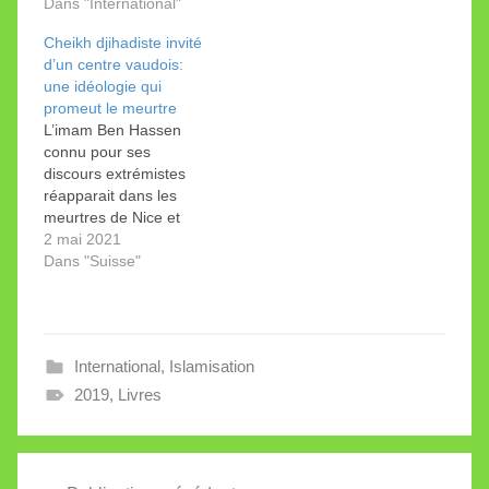
totalité des grandes
Dans "International"
associations islamiques.
Cheikh djihadiste invité
Une brochettes de nos
d’un centre vaudois:
extrémistes: Mohamed
une idéologie qui
Karmous, Youssef
promeut le meurtre
Ibram, Hani Ramadan,
L’imam Ben Hassen
Nicolas Blancho, Tariq
connu pour ses
Ramadan. Les Frères
discours extrémistes
Musulmans imprègnent
réapparait dans les
profondément les
meurtres de Nice et
associations islamiques
Rambouillet. Comme je
2 mai 2021
de Suisse romande et
l’avais indiqué dans un
Dans "Suisse"
du…
précédent post, le
Centre culturel
musulman de Lausanne
(CCML) a invité en
International
,
Islamisation
2015 et 2018 l’imam
Béchir Ben Hassen qui
2019
,
Livres
s’est fait remarquer en
France pour son
approbation…
Navigation