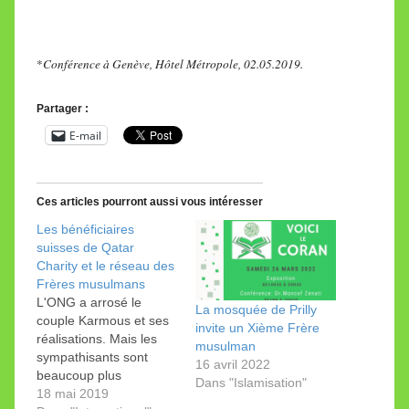
*
Conférence à Genève, Hôtel Métropole, 02.05.2019.
Partager :
E-mail
Ces articles pourront aussi vous intéresser
Les bénéficiaires
suisses de Qatar
Charity et le réseau des
Frères musulmans
L'ONG a arrosé le
La mosquée de Prilly
couple Karmous et ses
invite un Xième Frère
réalisations. Mais les
musulman
sympathisants sont
16 avril 2022
beaucoup plus
Dans "Islamisation"
nombreux: la quasi-
18 mai 2019