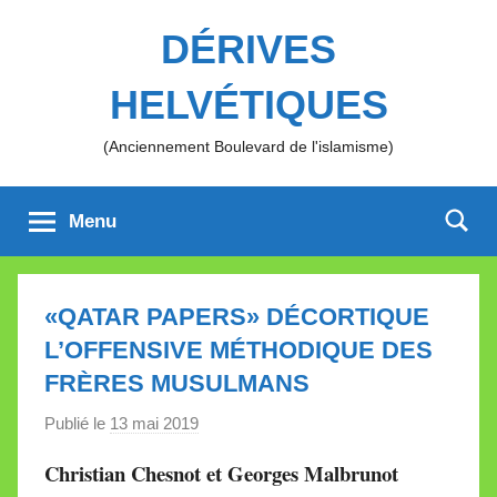
Aller
DÉRIVES
au
contenu
HELVÉTIQUES
(Anciennement Boulevard de l'islamisme)
Menu
«QATAR PAPERS» DÉCORTIQUE
L’OFFENSIVE MÉTHODIQUE DES
FRÈRES MUSULMANS
Publié le
13 mai 2019
p
a
Christian Chesnot et Georges Malbrunot
r