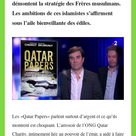
démontent la stratégie des Frères musulmans.
M
Les ambitions de ces islamistes s’affirment
i
r
sous l’aile bienveillante des édiles.
e
i
l
l
e
V
a
l
l
e
t
t
Les «Qatar Papers» parlent surtout d’argent et ce qu’ils
e
montrent est choquant. L’arrosoir de l’ONG Qatar
Charity, intimement liée au pouvoir de l’émir, a aidé à faire