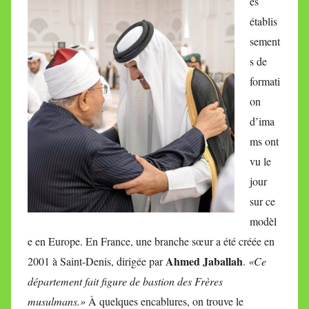
es
établis
sement
s de
formati
on
d’ima
ms ont
vu le
jour
sur ce
modèl
e en Europe. En France, une branche sœur a été créée en
Ahmed Jaballah
2001 à Saint-Denis, dirigée par
.
«Ce
département fait figure de bastion des Frères
musulmans.»
À quelques encablures, on trouve le