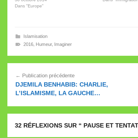
enlisée partout. Quelques mesures ont
Dans "Europe"
musulmane. Le pri
été prises, sans aucun effet. Ce…
Quelque 70% des
Islamisation
2016
,
Humeur
,
Imaginer
Navigation
Publication précédente
de
DJEMILA BENHABIB: CHARLIE,
l’article
L’ISLAMISME, LA GAUCHE…
32 RÉFLEXIONS SUR “
PAUSE ET TENTA