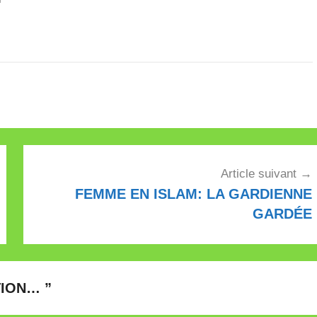
ncipal résultat?
 Suisses…
Article suivant
FEMME EN ISLAM: LA GARDIENNE
GARDÉE
TION…
”