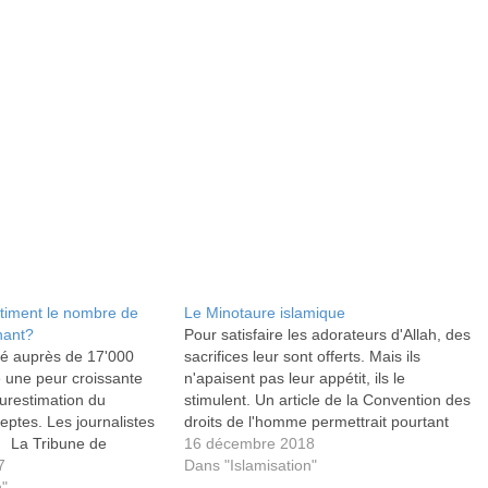
timent le nombre de
Le Minotaure islamique
nant?
Pour satisfaire les adorateurs d'Allah, des
sé auprès de 17'000
sacrifices leur sont offerts. Mais ils
 une peur croissante
n'apaisent pas leur appétit, ils le
surestimation du
stimulent. Un article de la Convention des
ptes. Les journalistes
droits de l'homme permettrait pourtant
. La Tribune de
de limiter cette boulimie.
16 décembre 2018
e résultat d’un sondage
7
Dans "Islamisation"
res à la question
"