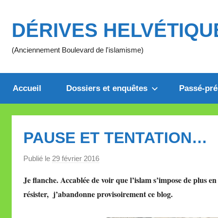
Aller
au
DÉRIVES HELVÉTIQU
contenu
(Anciennement Boulevard de l'islamisme)
Accueil
Dossiers et enquêtes
Passé-pré
PAUSE ET TENTATION…
Publié le
29 février 2016
p
a
Je flanche. Accablée de voir que l’islam s’impose de plus en 
r
résister, j’abandonne provisoirement ce blog.
M
i