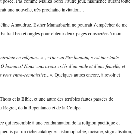
it posée. Pas comme Malika Sorel l’autre jour, malmenée durant toute
rait une nouvelle, très prochaine invitation…
et Céline Amaudruz. Esther Mamarbachi ne pourrait s’empêcher de me
 battrait bec et ongles pour obtenir deux pages consacrées à mon
ontrainte en religion…»
;
«Tuer un être humain, c’est tuer toute
«Ô hommes! Nous vous avons créés d’un mâle et d’une femelle, et
us vous entre-connaissiez…»
. Quelques autres encore, à revoir et
Thora et la Bible, et une autre des terribles fautes passées de
du Regret, de la Repentance et de la Coulpe.
t ce qui ressemble à une condamnation de la religion pacifique et
aquerais par un riche catalogue: «islamophobie, racisme, stigmatisation,