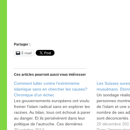
Partager :
E-mail
Ces articles pourront aussi vous intéresser
Comment lutter contre l’extrémisme
Les Suisses sures
islamique sans en chercher les causes?
musulmans. Eton
Chronique d’un échec
Un sondage réali
Les gouvernements européens ont voulu
personnes montre
freiner l’islam radical sans en explorer les
de l’islam et une 
racines. Au bilan, tous ont échoué à parer
nombre de ses ade
au danger. Et ils persévèrent dans leur
sont déconcertés
politique de l'autruche. Ces dernières
Genève a publié l
20 décembre 201
années, la lutte contre l’islam radical s’est
30 octobre 2014
consacré entre aut
Dans "Immigration