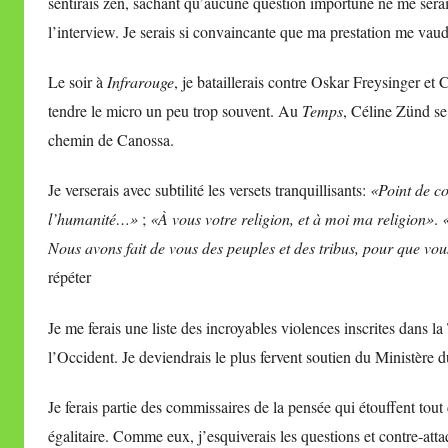
sentirais zen, sachant qu’aucune question importune ne me sera
l’interview. Je serais si convaincante que ma prestation me vaud
Le soir à
Infrarouge
, je bataillerais contre Oskar Freysinger 
tendre le micro un peu trop souvent. Au
Temps
, Céline Zünd se
chemin de Canossa.
Je verserais avec subtilité les versets tranquillisants:
«Point de c
l’humanité…»
;
«À vous votre religion, et à moi ma religion»
.
Nous avons fait de vous des peuples et des tribus, pour que vo
répéter
Je me ferais une liste des incroyables violences inscrites dans la 
l’Occident. Je deviendrais le plus fervent soutien du Ministère 
Je ferais partie des commissaires de la pensée qui étouffent tou
égalitaire. Comme eux, j’esquiverais les questions et contre-att