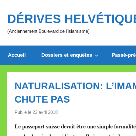
Aller
au
DÉRIVES HELVÉTIQU
contenu
(Anciennement Boulevard de l'islamisme)
Accueil
Dossiers et enquêtes
Passé-pré
NATURALISATION: L’IMA
CHUTE PAS
Publié le
22 avril 2018
p
a
Le passeport suisse devait être une simple formalit
r
M