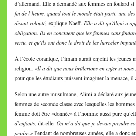
d’allemand. Elle a demandé aux femmes en foulard si e
fin de l’heure, quand tout le monde était parti, une des
disant volonté,
explique Naeff
. Elle a dit qu’Alimi a a
obligation. Ils en concluent que les femmes sans foulard
vertu, et qu’ils ont donc le droit de les harceler impun
À l’école coranique, l’imam aurait enjoint les jeunes
religion.
«Il a dit que nous brûlerions en enfer si nou
pour que les étudiants puissent imaginer la menace, il
Selon une autre musulmane, Alimi a déclaré aux jeunes
femmes de seconde classe avec lesquelles les hommes s
femme doit être «donnée» à l’homme aussi pure qu’ell
d’enfants
, dit-elle
.
On m’a dit que je devais prendre so
perdre.»
Pendant de nombreuses années, elle a donc e