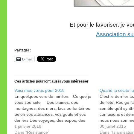
Et pour le favoriser, je 
Association su
Partager :
E-mail
Ces articles pourront aussi vous intéresser
Voici mes vœux pour 2018
Quand la cécité fa
En quelques vers de mirliton. Ce que je
C'est le dernier t
vous souhaite Des plaines, des
de l'été. Rédigé l
montagnes, des mers, lacs ou fontaines
semble qu'il synth
Selon vos attirances, vos goûts et vos
confusions et dém
deniers Des voyages, des expos, des
nous nous somme
spectacles et concerts Et puis votre santé
1 janvier 2018
30 juillet 2015
par les maux épargnée Des posts
Dans "Résistance"
Dans "Islamisatio