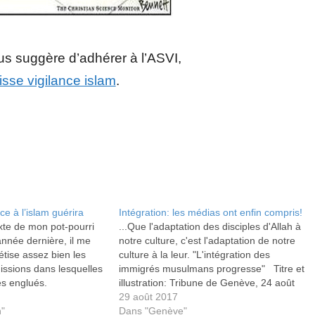
vous suggère d’adhérer à l’ASVI,
isse vigilance islam
.
ce à l’islam guérira
Intégration: les médias ont enfin compris!
exte de mon pot-pourri
...Que l'adaptation des disciples d'Allah à
'année dernière, il me
notre culture, c'est l'adaptation de notre
étise assez bien les
culture à la leur. "L'intégration des
issions dans lesquelles
immigrés musulmans progresse" Titre et
s englués.
illustration: Tribune de Genève, 24 août
2017 "L'intégration des musulmans
29 août 2017
n"
progresse en Europe" Titre et
Dans "Genève"