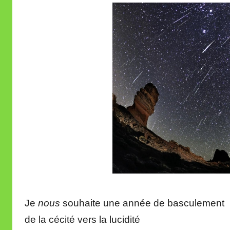
r
e
i
l
l
e
V
a
l
l
e
t
t
e
Je
nous
souhaite une année de basculement
de la cécité vers la lucidité