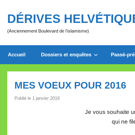
Aller
au
DÉRIVES HELVÉTIQU
contenu
(Anciennement Boulevard de l'islamisme)
Accueil
Dossiers et enquêtes
Passé-pré
MES VOEUX POUR 2016
Publié le
1 janvier 2016
p
a
Je vous souhaite 
r
qui ne fil
M
i