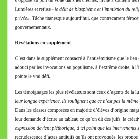
s’oppose au port du voile dans les crèches, invite à soutenir les
Lumières et refuse
«le délit de blasphème et l’immixtion du reli
privée»
. Tâche titanesque aujourd’hui, que contrecarrent féroceme
gouvernementaux.
Révélations en supplément
C’est dans le supplément consacré à l’antisémitisme que le lien
adouci par les invocations au populisme, à l’extrême droite, à l’
pointe le vrai défi.
Les témoignages les plus révélateurs sont ceux d’agents de la lu
leur longue expérience, ils soulignent que ce n’est pas la même c
Dans les classes composées en majorité d’élèves d’origine magr
leur demande d’écrire au tableau ce qu’on dit des juifs, la créati
expression devient pléthorique, à tel point que les intervenants s
recrudescence d’actes antijuifs qu’ils ont provoqués, les propo