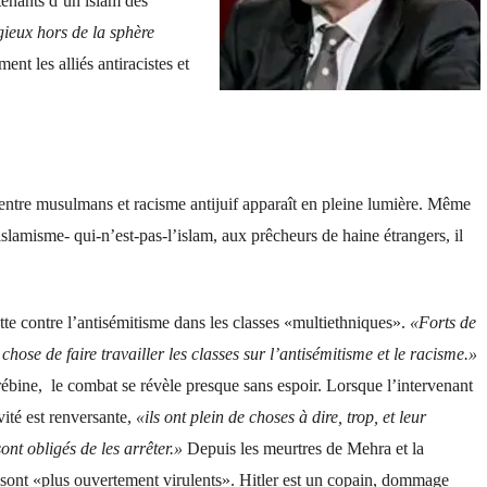
 tenants d’un islam des
gieux hors de la sphère
nt les alliés antiracistes et
 entre musulmans et racisme antijuif apparaît en pleine lumière. Même
islamisme- qui-n’est-pas-l’islam, aux prêcheurs de haine étrangers, il
tte contre l’antisémitisme dans les classes «multiethniques».
«Forts de
hose de faire travailler les classes sur l’antisémitisme et le racisme.»
ébine, le combat se révèle presque sans espoir. Lorsque l’intervenant
vité est renversante,
«ils ont plein de choses à dire, trop, et leur
ont obligés de les arrêter.»
Depuis les meurtres de Mehra et la
s sont «plus ouvertement virulents». Hitler est un copain, dommage