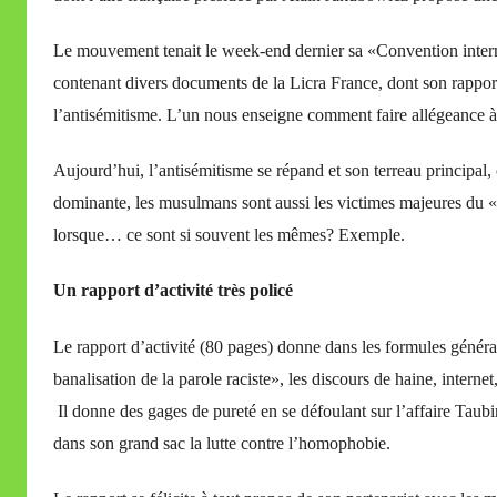
i
Le mouvement tenait le week-end dernier sa «Convention internat
r
contenant divers documents de la Licra France, dont son rappor
e
i
l’antisémitisme. L’un nous enseigne comment faire allégeance à 
l
Aujourd’hui, l’antisémitisme se répand et son terreau principa
l
e
dominante, les musulmans sont aussi les victimes majeures du 
V
lorsque… ce sont si souvent les mêmes? Exemple.
a
l
Un rapport d’activité très policé
l
e
Le rapport d’activité (80 pages) donne dans les formules général
t
banalisation de la parole raciste», les discours de haine, internet
t
Il donne des gages de pureté en se défoulant sur l’affaire Taubi
e
dans son grand sac la lutte contre l’homophobie.