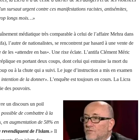
un sursaut urgent contre ces manifestations racistes, antisémites,
 trop longs mois…»
haînement médiatique très comparable à celui de l’affaire Mehra dans
fa), l’autre de nationalistes, se rencontrent par hasard à une vente de
e de les «attendre en bas». Une rixe éclate. L’antifa Clément Méric
 réplique en portant deux coups, dont celui qui entraine la mort du
oup ou à la chute qui a suivi. Le juge d’instruction a mis en examen
 intention de la donner»
. L’enquête est toujours en cours. La Licra
ie des pouvoirs.
re un discours un poil
st possible de combattre à la
ites, en augmentation de 58% en
e revendiquent de l’islam
.»
Il