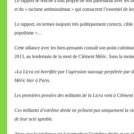
Le rapport se félicite à tout propos de son partenariat avec les 
et du « racisme antimusulman » qui consacrent l’essentiel de leur
Le rapport, en termes toujours très politiquement corrects, cible 
populisme »…
Cette alliance avec les bien-pensants connaît son point culmin
2013, au lendemain de la mort de Clément Méric. Sans la moindre
«La Licra est horrifiée par l’agression sauvage perpétrée par d
Méric hier à Paris.
Les premières pensées des militants de la Licra vont à Clément 
Ces militants d’extrême droite ne prônent pas uniquement la vio
de leur acte ignoble.
Alors que la tendance est à normaliser l’extrême droite et ses id