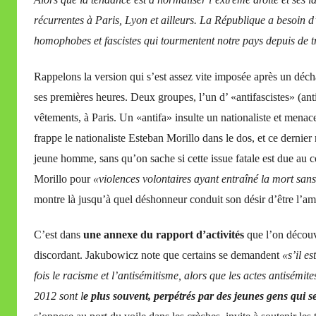
récurrentes à Paris, Lyon et ailleurs. La République a besoin d’
homophobes et fascistes qui tourmentent notre pays depuis de
Rappelons la version qui s’est assez vite imposée après un déc
ses premières heures. Deux groupes, l’un d’ «antifascistes» (anti
vêtements, à Paris. Un «antifa» insulte un nationaliste et menac
frappe le nationaliste Esteban Morillo dans le dos, et ce dernier
jeune homme, sans qu’on sache si cette issue fatale est due au c
Morillo pour
«violences volontaires ayant entraîné la mort sans
montre là jusqu’à quel déshonneur conduit son désir d’être l’am
C’est dans
une annexe du rapport d’activités
que l’on découv
discordant. Jakubowicz note que certains se demandent
«s’il e
fois le racisme et l’antisémitisme, alors que les actes antisém
2012 sont l
e plus souvent, perpétrés par des jeunes gens qui s