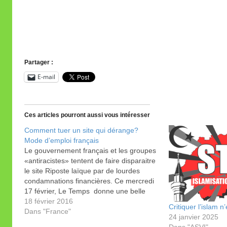
Partager :
E-mail
Ces articles pourront aussi vous intéresser
Comment tuer un site qui dérange?
Mode d’emploi français
Le gouvernement français et les groupes
«antiracistes» tentent de faire disparaitre
le site Riposte laïque par de lourdes
condamnations financières. Ce mercredi
17 février, Le Temps donne une belle
illustration de la manière dont nos élites
18 février 2016
Critiquer l’islam 
musèlent et biaisent le débat sur l’islam
Dans "France"
24 janvier 2025
et l’islamisation. Il traite du procès en…
Dans "ASVI"