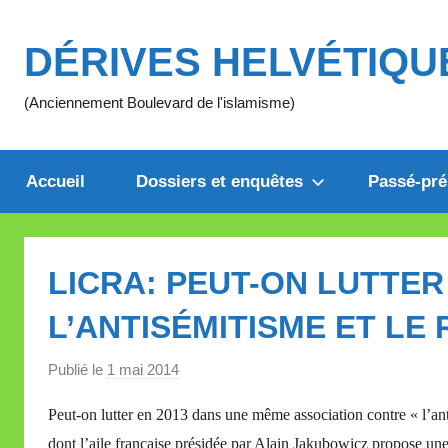
Aller
au
DÉRIVES HELVÉTIQU
contenu
(Anciennement Boulevard de l'islamisme)
Accueil
Dossiers et enquêtes
Passé-pré
LICRA: PEUT-ON LUTTER
L’ANTISÉMITISME ET LE
Publié le
1 mai 2014
p
a
Peut-on lutter en 2013 dans une même association contre « l’anti
r
dont l’aile française présidée par Alain Jakubowicz propose une
M