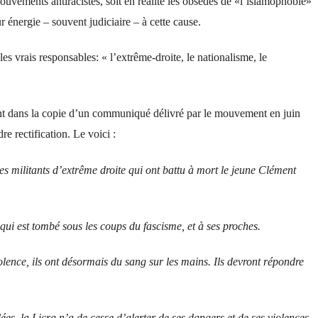
mouvements antiracistes, soit en réalité les obsédés de «l’islamophobie»
 énergie – souvent judiciaire – à cette cause.
les vrais responsables: « l’extrême-droite, le nationalisme, le
ant dans la copie d’un communiqué délivré par le mouvement en juin
 rectification. Le voici :
es militants d’extrême droite qui ont battu à mort le jeune Clément
qui est tombé sous les coups du fascisme, et à ses proches.
lence, ils ont désormais du sang sur les mains. Ils devront répondre
ées, la Licra n’a de cesse d’alerter de ses dangers et de ses violences