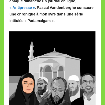
chaque dimanche un journal en ligne,
M
« Antipresse »
. Pascal Vandenberghe consacre
i
une chronique à mon livre dans une série
r
intitulée « Padamalgam ».
e
i
l
l
e
V
a
l
l
e
t
t
e