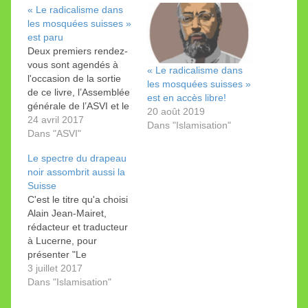
« Le radicalisme dans
les mosquées suisses »
est paru
Deux premiers rendez-
vous sont agendés à
« Le radicalisme dans
l'occasion de la sortie
les mosquées suisses »
de ce livre, l’Assemblée
est en accès libre!
générale de l’ASVI et le
20 août 2019
Salon du Livre. La
24 avril 2017
Dans "Islamisation"
présidente que je suis
Dans "ASVI"
aura le grand plaisir de
Le spectre du drapeau
présenter en primeur
noir assombrit aussi la
son nouvel opus aux
Suisse
participants de
C'est le titre qu'a choisi
l’Assemblée générale
Alain Jean-Mairet,
de l’Association suisse
rédacteur et traducteur
vigilance islam (ASVI).
à Lucerne, pour
…
présenter "Le
radicalisme dans les
3 juillet 2017
mosquées suisses" sur
Dans "Islamisation"
Amazon. Je n'imaginais