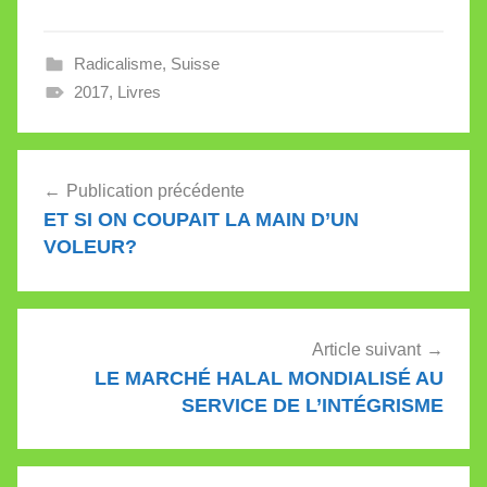
pas mon livre aussi
sombre. «Rien à voir
avec la Syrie ou la
Radicalisme
,
Suisse
France, mais oui, en
Suisse aussi, la pire
2017
,
Livres
idéologie fasciste de
l’histoire connue…
Navigation
Publication précédente
de
ET SI ON COUPAIT LA MAIN D’UN
l’article
VOLEUR?
Article suivant
LE MARCHÉ HALAL MONDIALISÉ AU
SERVICE DE L’INTÉGRISME