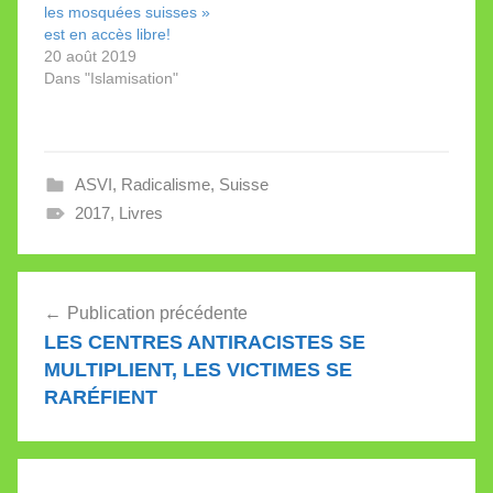
Artilleur. Ce fut…
l’Association suisse
les mosquées suisses »
vigilance islam à une
est en accès libre!
personnalité suisse
20 août 2019
pour…
Dans "Islamisation"
ASVI
,
Radicalisme
,
Suisse
2017
,
Livres
Navigation
Publication précédente
de
LES CENTRES ANTIRACISTES SE
l’article
MULTIPLIENT, LES VICTIMES SE
RARÉFIENT