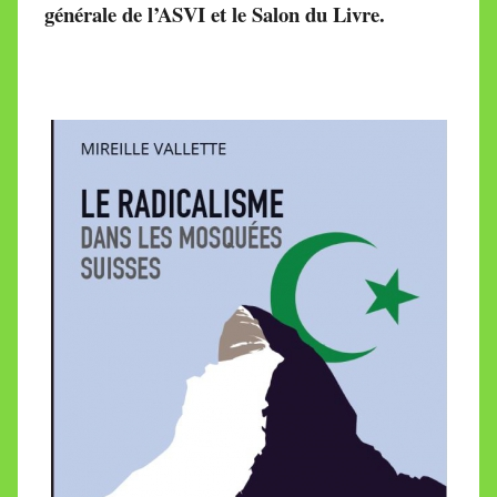
générale de l’ASVI et le Salon du Livre.
i
r
e
i
l
l
e
V
a
l
l
e
t
t
e