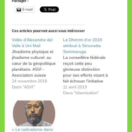
Partager :
E-mail
Ces articles pourront aussi vous intéresser
Vidéo d’Alexandre del
Le Dhimmi d’or 2018
Valle à Uni Mail
attribué à Simonetta
Jihadisme physique et
Sommaruga
jihadisme culturel: au
La conseillère fédérale
cœur de la géopolitique
reçoit cette peu
planétaire. ASVI -
glorieuse distinction
Association suisse
pour ses efforts visant à
vigilance islam Abonné
24 novembre 2018
fait échouer l'initiative
704 Alexandre del
Dans "ASVI"
contre la burqa. Carlo
11 avril 2019
Valle - Conférence du
Sommaruga et Guy
Dans "Islamisation"
17 novembre 2018 à
Parmelin figuraient
l'université de Genève.
parmi les nominés. Le
Auteur du livre "La
« Dhimmi d’or » est une
stratégie de
distinction
l'intimidation", paru en
déshonorante attribuée
mars 2018 chez l'
chaque année par
« Le radicalisme dans