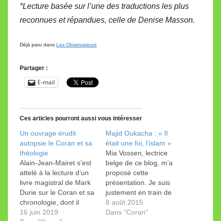
*Lecture basée sur l’une des traductions les plus
reconnues et répandues, celle de Denise Masson.
Déjà paru dans
Les Observateurs
Partager :
E-mail
Ces articles pourront aussi vous intéresser
Un ouvrage érudit
Majid Oukacha : « Il
autopsie le Coran et sa
était une foi, l’islam »
théologie
Mia Vossen, lectrice
Alain-Jean-Mairet s’est
belge de ce blog, m’a
attelé à la lecture d’un
proposé cette
livre magistral de Mark
présentation. Je suis
Durie sur le Coran et sa
justement en train de
chronologie, dont il
lire ce livre et je la
8 août 2015
résume l’essentiel. J’ai
16 juin 2019
rejoins pleinement dans
Dans "Coran"