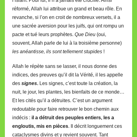
l’islam. Pour lui, il n’a jamais été crucifié. Ainsi
réformé, Allah lui attribue un grand et beau rôle. En
revanche, si l’on en croit de nombreux versets, il a
une sacrée aversion pour les juifs, qui ont rompu un
pacte et tué leurs prophètes.
Que Dieu
(oui,
souvent, Allah parle de lui à la troisième personne)
les anéantisse, ils sont tellement stupides
!
Allah le répète sans se lasser, il nous donne des
indices, des preuves qu’il dit la Vérité, il les appelle
des
signes
.
Les signes, c’est toute la création, la
nuit, le jour, les plantes, les bienfaits de ce monde…
Et les cités qu’il a détruites. C’est un argument
redoutable pour faire retrouver le bon chemin aux
indécis :
il a détruit des peuples entiers, les a
engloutis, mis en pièces
. Il décrit longuement ces
cataclysmes divins et y revient souvent. Tant