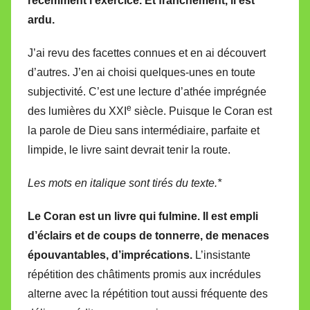
récemment l’exercice. Et franchement, il est
r
ardu.
e
i
J’ai revu des facettes connues et en ai découvert
l
d’autres. J’en ai choisi quelques-unes en toute
l
subjectivité. C’est une lecture d’athée imprégnée
e
e
V
des lumières du XXI
siècle. Puisque le Coran est
a
la parole de Dieu sans intermédiaire, parfaite et
l
limpide, le livre saint devrait tenir la route.
l
e
Les mots en italique sont tirés du texte.*
t
Le Coran est un livre qui fulmine. Il est empli
t
d’éclairs et de coups de tonnerre, de menaces
e
épouvantables, d’imprécations.
L’insistante
répétition des châtiments promis aux incrédules
alterne avec la répétition tout aussi fréquente des