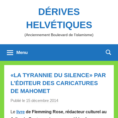
Aller
DÉRIVES
au
contenu
HELVÉTIQUES
(Anciennement Boulevard de l'islamisme)
Menu
«LA TYRANNIE DU SILENCE» PAR
L’ÉDITEUR DES CARICATURES
DE MAHOMET
Publié le
15 décembre 2014
p
a
Le
livre
de Flemming Rose, rédacteur culturel au
r