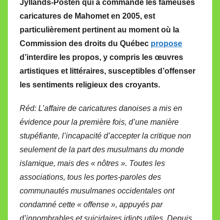
Jyllands-Posten qui a commandé les fameuses
M
caricatures de Mahomet en 2005, est
i
particulièrement pertinent au moment où la
r
Commission des droits du Québec
propose
e
i
d’interdire les propos, y compris les œuvres
l
artistiques et littéraires, susceptibles d’offenser
l
les sentiments religieux des croyants.
e
V
Réd: L’affaire de caricatures danoises a mis en
a
évidence pour la première fois, d’une manière
l
stupéfiante, l’incapacité d’accepter la critique non
l
seulement de la part des musulmans du monde
e
islamique, mais des « nôtres ». Toutes les
t
associations, tous les portes-paroles des
t
communautés musulmanes occidentales ont
e
condamné cette « offense », appuyés par
d’innombrables et suicidaires idiots utiles. Depuis,