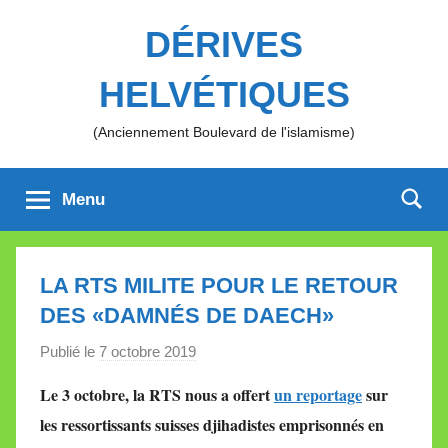
Aller
DÉRIVES
au
contenu
HELVÉTIQUES
(Anciennement Boulevard de l'islamisme)
Menu
LA RTS MILITE POUR LE RETOUR
DES «DAMNÉS DE DAECH»
Publié le
7 octobre 2019
p
a
Le 3 octobre, la RTS nous a offert
un reportage
sur
r
les ressortissants suisses djihadistes emprisonnés en
M