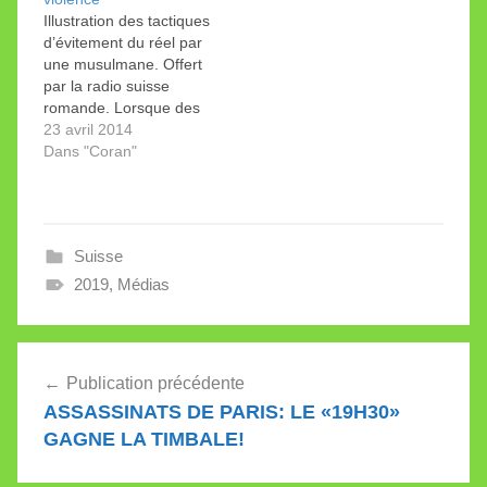
atrocités de l’État
islamique divise».
Illustration des tactiques
islamique à une
Puisqu'on nous dit que
d’évitement du réel par
empathie de plus en
ce symbole «divise», le
une musulmane. Offert
plus marquée pour
téléspectateur s’attend
par la radio suisse
les…
évidemment…
romande. Lorsque des
djihadistes de Syrie
23 avril 2014
brandissent un Coran
Dans "Coran"
d’une main et une tête
coupée de l’autre, la
question se pose une
nouvelle fois du lien
Suisse
pouvant exister entre
ces deux éléments. Or,
2019
,
Médias
le travail de…
Navigation
Publication précédente
de
ASSASSINATS DE PARIS: LE «19H30»
l’article
GAGNE LA TIMBALE!