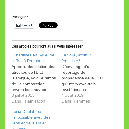
Partager :
E-mail
Ces articles pourront aussi vous intéresser
Djihadistes en Syrie: de
Le voile, attribut
l’effroi à l’empathie
féministe?
Après la description des
Décryptage d'un
atrocités de l’État
reportage de
islamique, voici le temps
propagande de la TSR
de la compassion
qui interviewe trois
envers les pauvres
mystérieuses
djihadistes retenus sur
3 juillet 2018
musulmanes voilées.
4 août 2019
les terres de leurs
Dans "Islamisation"
Par Sophie Reportage
Dans "Femmes"
crimes. Les médias
de la RTS lundi 30 juillet
Lucia Dhalab ou
passent avec une
au 19'30: «Dans le
l’impossible aveu des
vitesse étonnante de
débat sur le droit des
liens entre islam et
l’effroi devant les
femmes, le port du voile
violence