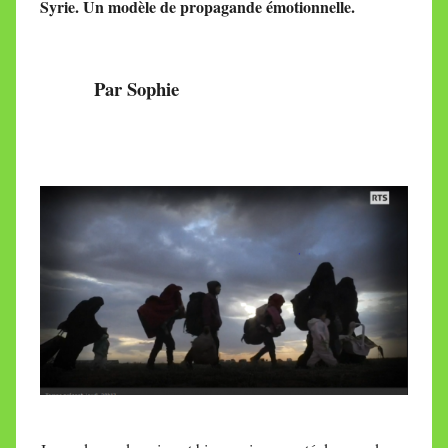
Syrie. Un modèle de propagande émotionnelle.
i
r
e
Par Sophie
i
l
l
e
V
a
l
l
e
t
t
e