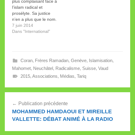
plus complaisant face à
s’efforce de faire croire
l’islam radical et
à longueur d’année.
prosélyte. Sa justice
«Les musulmans…
n’en a plus que le nom.
Les lanceurs d’alerte se
7 juin 2014
retrouvent au tribunal
Dans "International"
en lieu et place des
élites, vraies
responsables du
désastre.
Coran
,
Frères Ramadan
,
Genève
,
Islamisation
,
Mahomet
,
Neuchâtel
,
Radicalisme
,
Suisse
,
Vaud
2015
,
Associations
,
Médias
,
Tariq
Navigation
Publication précédente
de
MOHAMMED HAMDAOUI ET MIREILLE
l’article
VALLETTE: DÉBAT ANIMÉ À LA RADIO