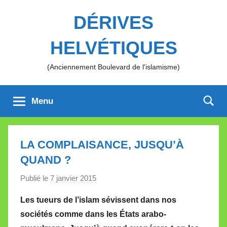
Aller
DÉRIVES
au
contenu
HELVÉTIQUES
(Anciennement Boulevard de l'islamisme)
Menu
LA COMPLAISANCE, JUSQU’À
QUAND ?
Publié le
7 janvier 2015
p
a
Les tueurs de l’islam sévissent dans nos
r
sociétés comme dans les États arabo-
M