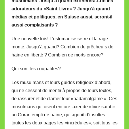
musulmans. Jusqu’à quand exonérera-t-on les
i
adorateurs du «Saint Livre» ? Jusqu’à quand
r
médias et politiques, en Suisse aussi, seront-il
e
i
aussi complaisants ?
l
Une nouvelle fois! L’estomac se serre et la rage
l
monte. Jusqu’à quand? Combien de prêcheurs de
e
V
haine en liberté ? Combien de morts encore?
a
Qui sont les coupables?
l
l
Les musulmans et leurs guides religieux d’abord,
e
qui ne cessent de mentir à propos de leurs textes,
t
de rassurer et de clamer leur «padamalgame ». Ces
t
musulmans qui osent encore taxer de «livre saint »
e
un Coran empli de haine, qui agonit d’insultes
toutes les deux pages les «incrédules», soit tous les