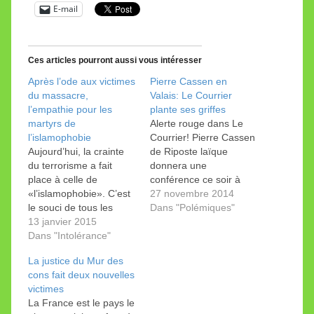
E-mail
Ces articles pourront aussi vous intéresser
Après l’ode aux victimes
Pierre Cassen en
du massacre,
Valais: Le Courrier
l’empathie pour les
plante ses griffes
martyrs de
Alerte rouge dans Le
l’islamophobie
Courrier! Pierre Cassen
Aujourd’hui, la crainte
de Riposte laïque
du terrorisme a fait
donnera une
place à celle de
conférence ce soir à
«l’islamophobie». C’est
Savièse. Très
27 novembre 2014
le souci de tous les
dangereuses, les
Dans "Polémiques"
médias qui n’en
13 janvier 2015
conférences! Elles
peuvent plus de tendre
Dans "Intolérance"
peuvent manipuler les
micros et caméras aux
pauvres auditeurs
La justice du Mur des
victimes musulmanes
inconscients du danger.
cons fait deux nouvelles
passées, présentes et -
Surtout quand elles
victimes
plus sûrement encore-
disent le contraire de ce
La France est le pays le
futures de ce fléau.
que Le Courrier