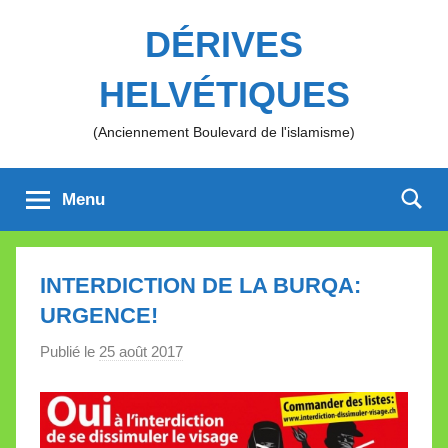
Aller
DÉRIVES
au
contenu
HELVÉTIQUES
(Anciennement Boulevard de l'islamisme)
Menu
INTERDICTION DE LA BURQA:
URGENCE!
Publié le
25 août 2017
p
a
r
M