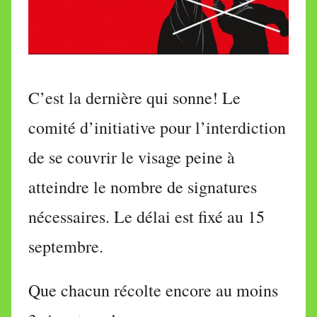
i
r
e
i
l
C’est la dernière qui sonne! Le
l
e
comité d’initiative pour l’interdiction
V
de se couvrir le visage peine à
a
l
atteindre le nombre de signatures
l
e
nécessaires. Le délai est fixé au 15
t
septembre.
t
e
Que chacun récolte encore au moins