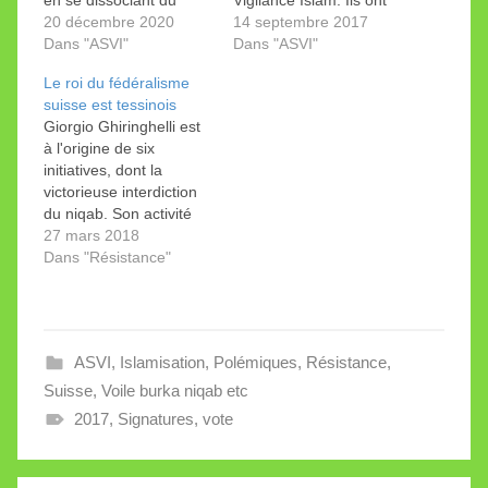
en se dissociant du
Vigilance Islam. Ils ont
maléfique parti. Le
20 décembre 2020
découvert dans une
14 septembre 2017
groupe d’«A visage
Dans "ASVI"
partie de la population
Dans "ASVI"
découvert» milite pour
une peur qui va
Le roi du fédéralisme
l’initiative antiburqa
jusqu’au fantasme.
suisse est tessinois
mise au vote le 7 mars,
Giorgio Ghiringhelli est
mais contre l’UDC. Il
à l'origine de six
regroupe des
initiatives, dont la
personnalités de divers
victorieuse interdiction
bords, dont Mohamed
du niqab. Son activité
Hamdaoui,…
politique ne connait pas
27 mars 2018
la crise. Son nom a le
Dans "Résistance"
timbre d’une clochette
et le parfum du sud:
Ghiringhelli… Giorgio
Ghiringhelli. Le surnom
ASVI
,
Islamisation
,
Polémiques
,
Résistance
,
qu’il s’est donné et a
donné à son petit parti
Suisse
,
Voile burka niqab etc
est…
2017
,
Signatures
,
vote