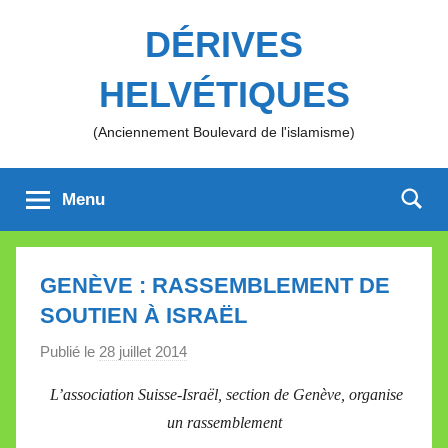
Aller
DÉRIVES
au
contenu
HELVÉTIQUES
(Anciennement Boulevard de l'islamisme)
Menu
GENÈVE : RASSEMBLEMENT DE
SOUTIEN À ISRAËL
Publié le
28 juillet 2014
p
a
L’association Suisse-Israël, section de Genève, organise
r
un rassemblement
M