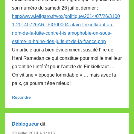
son numéro du samedi 26 juillet dernier :
http://www.lefigaro.fr/vox/politique/2014/07/26/3100
1-20140726ARTFIG00004-alain-finkielkraut-au-
nom-de-la-lutte-contre-l-islamophobie-on-sous-
estime-la-haine-des-juifs-et-de-la-france.php
Un article qui a bien évidemment suscité l’ire de
Hani Ramadan ce qui constitue pour moi le meilleur
garant de l’intérêt pour l’article de Finkielkraut …
On vit une « époque formidable » … mais avec la
paix, ça pourrait être mieux !
Répondre
Déblogueur
dit :
29 juillet 2014 à 14h15