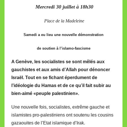
i
Mercredi 30 juillet à 18h30
r
e
Place de la Madeleine
i
l
Samedi a eu lieu une nouvelle démonstration
l
e
de soutien à l’islamo-fascisme
V
a
A Genève, les socialistes se sont mêlés aux
l
gauchistes et aux amis d’Allah pour dénoncer
l
Israël. Tout en se fichant éperdument de
e
l’idéologie du Hamas et de ce qu’il fait subir au
t
bien-aimé «peuple palestinien».
t
e
Une nouvelle fois, socialistes, extrême gauche et
islamistes pro-palestiniens ont soutenu les cousins
gazaouites de l’Etat islamique d’Irak.