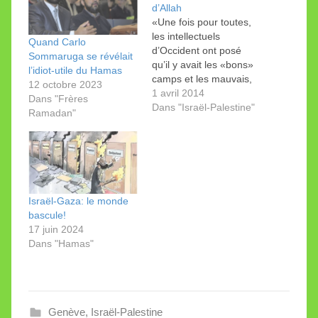
d’Allah
«Une fois pour toutes,
les intellectuels
Quand Carlo
d’Occident ont posé
Sommaruga se révélait
qu’il y avait les «bons»
l’idiot-utile du Hamas
camps et les mauvais,
12 octobre 2023
les camps que
1 avril 2014
Dans "Frères
transfigure la sainteté
Dans "Israël-Palestine"
Ramadan"
de la cause et d’autres
qui ne sont que ce qu’ils
sont. La plupart des
intellectuels, en
Occident, commettent à
un degré ou à un
Israël-Gaza: le monde
autre…
bascule!
17 juin 2024
Dans "Hamas"
Genève
,
Israël-Palestine