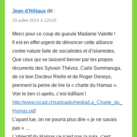
Jean d'Hôtaux
dit :
29 juillet 2014 à 12h20
Merci pour ce coup de gueule Madame Valette !
Il est en effet urgent de dénoncer cette alliance
contre nature faite de socialistes et d’islamistes.
Que ceux qui se laissent berner par les propos
récurrents des Sylvain Thévoz, Carlo Sommaruga,
de ce bon Docteur Rielle et de Roger Deneys,
prennent la peine de lire la « charte du Hamas ».
Voir le lien ci-après, c’est édifiant !
http://www.cicad.ch/uploads/media/La_Charte_du_
Hamas.pdf
L’ayant lue, on ne pourra plus dire « je ne savais
pas » …
L’objectif du Hamas ce n’est pas la paix, c’est