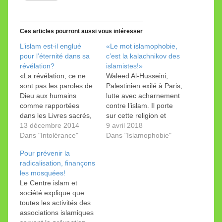
Ces articles pourront aussi vous intéresser
L’islam est-il englué
«Le mot islamophobie,
pour l’éternité dans sa
c’est la kalachnikov des
révélation?
islamistes!»
«La révélation, ce ne
Waleed Al-Husseini,
sont pas les paroles de
Palestinien exilé à Paris,
Dieu aux humains
lutte avec acharnement
comme rapportées
contre l’islam. Il porte
dans les Livres sacrés,
sur cette religion et
mais les paroles des
13 décembre 2014
ceux qui la propagent
9 avril 2018
humains sur Dieu
Dans "Intolérance"
un regard impitoyable.
Dans "Islamophobie"
inscrites par des
Ce Palestinien ne fait
Pour prévenir la
humains dans des livres
pas dans la dentelle.
radicalisation, finançons
qu’ils ont appelés Livres
L’islam, son Coran et
les mosquées!
sacrés.»
son prophète, il les
Le Centre islam et
exècre. Même moi, que
société explique que
l’on dit si hostile, j’avais
toutes les activités des
de…
associations islamiques