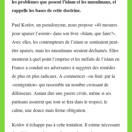
les problèmes que posent l’islam et les musulmans, et
M
rappelle les bases de cette doctrine.
i
r
Paul Korlov, un pseudonyme, nous propose «40 mesures
e
pour apaiser l’avenir» dans son livre «Islam, que faire?».
i
Avec elles, les contempteurs de l’islam se sentiraient peut-
l
l
être apaisés, mais les musulmans seraient déchainés. Elles
e
montrent à quel point l’emprise et les méfaits de l’islam en
V
France a conduit ses adversaires à suggérer des remèdes
a
de plus en plus radicaux. A commencer –ou finir- par la
l
«remigration» qui rassemble un nombre croissant de
l
défenseurs. Autant dire une guerre civile, même si ses
e
partisans assurent que tout se fera dans le respect, le
t
calme, une douce mais ferme obligation.
t
e
Korlov n’échappe pas à cette tentation. Il estime nécessaire