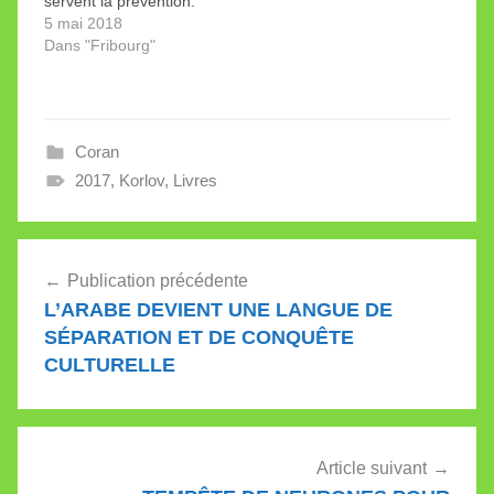
servent la prévention.
Corollaire: il faut
5 mai 2018
professionnaliser et
Dans "Fribourg"
financer les militants qui
y travaillent. Est-ce
juste? Les atrocités
commises au nom de
Coran
l’islam font tomber sur
cette religion et ses
2017
,
Korlov
,
Livres
prosélytes une pluie de
bienfaits. En premier…
Navigation
Publication précédente
de
L’ARABE DEVIENT UNE LANGUE DE
l’article
SÉPARATION ET DE CONQUÊTE
CULTURELLE
Article suivant