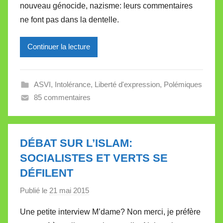
nouveau génocide, nazisme: leurs commentaires
r
ne font pas dans la dentelle.
e
i
l
Continuer la lecture
l
e
ASVI
,
Intolérance
,
Liberté d'expression
,
Polémiques
V
85 commentaires
a
l
l
e
DÉBAT SUR L’ISLAM:
t
SOCIALISTES ET VERTS SE
t
DÉFILENT
e
Publié le
21 mai 2015
p
a
Une petite interview M’dame? Non merci, je préfère
r