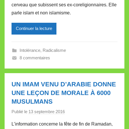
cerveau que subissent ses ex-coreligionnaires. Elle
i
parle islam et non islamisme.
r
e
Continuer la lecture
i
l
l
Intolérance
,
Radicalisme
e
8 commentaires
V
a
l
l
UN IMAM VENU D’ARABIE DONNE
e
UNE LEÇON DE MORALE À 6000
t
MUSULMANS
t
e
Publié le
13 septembre 2016
p
a
L’information concerne la fête de fin de Ramadan,
r