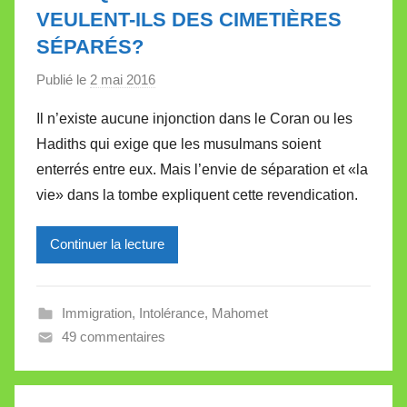
t
VEULENT-ILS DES CIMETIÈRES
e
SÉPARÉS?
Publié le
2 mai 2016
p
a
Il n’existe aucune injonction dans le Coran ou les
r
Hadiths qui exige que les musulmans soient
M
enterrés entre eux. Mais l’envie de séparation et «la
i
vie» dans la tombe expliquent cette revendication.
r
e
Continuer la lecture
i
l
l
Immigration
,
Intolérance
,
Mahomet
e
49 commentaires
V
a
l