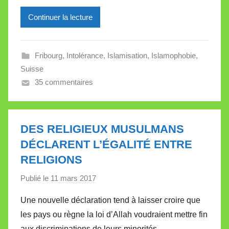
i
l
Continuer la lecture
l
e
Fribourg
,
Intolérance
,
Islamisation
,
Islamophobie
,
V
Suisse
a
35 commentaires
l
l
e
t
DES RELIGIEUX MUSULMANS
t
DÉCLARENT L’ÉGALITÉ ENTRE
e
RELIGIONS
Publié le
11 mars 2017
p
a
Une nouvelle déclaration tend à laisser croire que
r
les pays ou règne la loi d’Allah voudraient mettre fin
M
aux discriminations de leurs minorités.