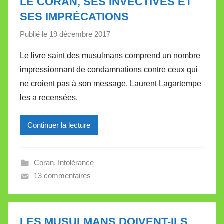
LE CORAN, SES INVECTIVES ET
t
SES IMPRÉCATIONS
e
Publié le
19 décembre 2017
p
a
Le livre saint des musulmans comprend un nombre
r
impressionnant de condamnations contre ceux qui
M
ne croient pas à son message. Laurent Lagartempe
i
les a recensées.
r
e
Continuer la lecture
i
l
l
Coran
,
Intolérance
e
13 commentaires
V
a
l
l
LES MUSULMANS DOIVENT-ILS