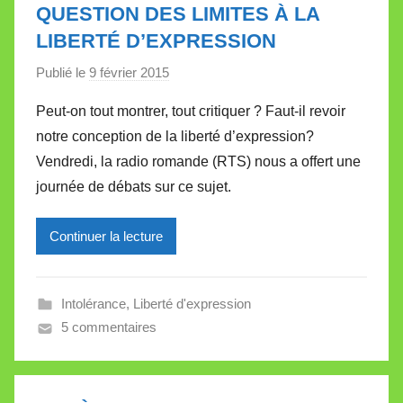
e
QUESTION DES LIMITES À LA
t
LIBERTÉ D’EXPRESSION
t
e
Publié le
9 février 2015
p
a
Peut-on tout montrer, tout critiquer ? Faut-il revoir
r
notre conception de la liberté d’expression?
M
Vendredi, la radio romande (RTS) nous a offert une
i
journée de débats sur ce sujet.
r
e
Continuer la lecture
i
l
l
Intolérance
,
Liberté d'expression
e
5 commentaires
V
a
l
l