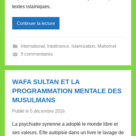
textes islamiques.
r
e
Continuer la lecture
i
l
l
International
,
Intolérance
,
Islamisation
,
Mahomet
e
9 commentaires
V
a
l
l
WAFA SULTAN ET LA
e
PROGRAMMATION MENTALE DES
t
MUSULMANS
t
e
Publié le
5 décembre 2016
p
a
La psychiatre syrienne a adopté le monde libre et
r
ses valeurs. Elle autopsie dans un livre le lavage de
M