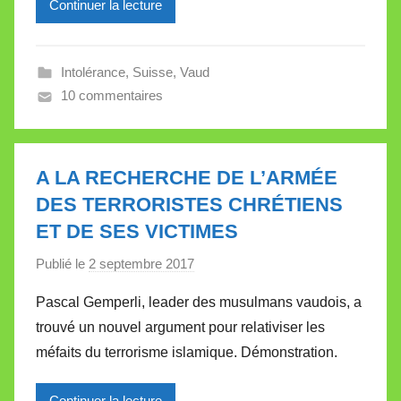
Continuer la lecture
i
l
l
Intolérance
,
Suisse
,
Vaud
e
10 commentaires
V
a
l
l
A LA RECHERCHE DE L’ARMÉE
e
DES TERRORISTES CHRÉTIENS
t
ET DE SES VICTIMES
t
e
Publié le
2 septembre 2017
p
a
Pascal Gemperli, leader des musulmans vaudois, a
r
trouvé un nouvel argument pour relativiser les
M
méfaits du terrorisme islamique. Démonstration.
i
r
Continuer la lecture