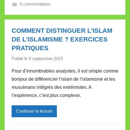
5 commentaires
V
a
l
l
COMMENT DISTINGUER L’ISLAM
e
DE L’ISLAMISME ? EXERCICES
t
PRATIQUES
t
e
Publié le
9 septembre 2015
p
a
Pour d’innombrables analystes, il est simple comme
r
bonjour de différencier l’islam de l’islamisme et les
M
musulmans intégrés des extrémistes. A
i
l’expérience, c’est plus complexe.
r
e
Continuer la lecture
i
l
l