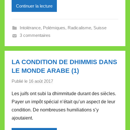
l
Continuer la lecture
l
e
Intolérance
,
Polémiques
,
Radicalisme
,
Suisse
V
3 commentaires
a
l
l
e
LA CONDITION DE DHIMMIS DANS
t
LE MONDE ARABE (1)
t
e
Publié le
16 août 2017
p
a
Les juifs ont subi la dhimmitude durant des siècles.
r
Payer un impôt spécial n’était qu’un aspect de leur
M
condition. De nombreuses humiliations s’y
i
ajoutaient.
r
e