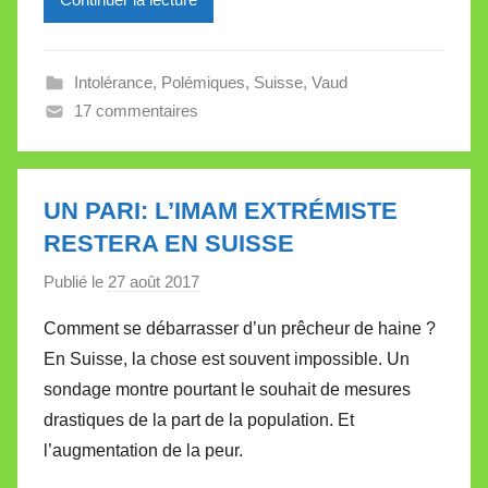
e
i
l
Intolérance
,
Polémiques
,
Suisse
,
Vaud
l
17 commentaires
e
V
a
l
UN PARI: L’IMAM EXTRÉMISTE
l
RESTERA EN SUISSE
e
Publié le
27 août 2017
p
t
a
t
Comment se débarrasser d’un prêcheur de haine ?
r
e
En Suisse, la chose est souvent impossible. Un
M
sondage montre pourtant le souhait de mesures
i
drastiques de la part de la population. Et
r
l’augmentation de la peur.
e
i