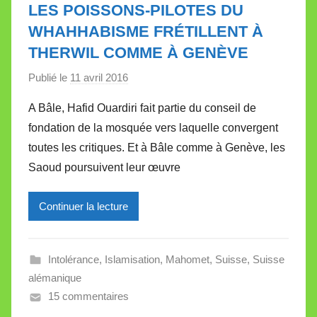
l
LES POISSONS-PILOTES DU
e
WHAHHABISME FRÉTILLENT À
t
THERWIL COMME À GENÈVE
t
e
Publié le
11 avril 2016
p
a
A Bâle, Hafid Ouardiri fait partie du conseil de
r
fondation de la mosquée vers laquelle convergent
M
toutes les critiques. Et à Bâle comme à Genève, les
i
Saoud poursuivent leur œuvre
r
e
Continuer la lecture
i
l
l
Intolérance
,
Islamisation
,
Mahomet
,
Suisse
,
Suisse
e
alémanique
V
15 commentaires
a
l