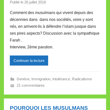
Publié le
26 juillet 2016
p
a
Comment des musulmans qui vivent depuis des
r
décennies dans dans nos sociétés, voire y sont
M
nés, en arrivent-ils à défendre l’islam jusque dans
i
ses pires aspects? Discussion avec la sympathique
r
Farah .
e
i
Interview, 2ème parution.
l
l
Continuer la lecture
e
V
a
Genève
,
Immigration
,
Intolérance
,
Radicalisme
l
21 commentaires
l
e
t
POURQUOI LES MUSULMANS