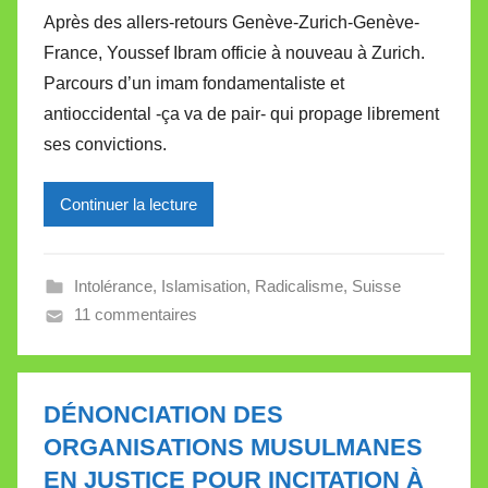
a
Après des allers-retours Genève-Zurich-Genève-
r
France, Youssef Ibram officie à nouveau à Zurich.
M
Parcours d’un imam fondamentaliste et
i
antioccidental -ça va de pair- qui propage librement
r
ses convictions.
e
i
l
Continuer la lecture
l
e
Intolérance
,
Islamisation
,
Radicalisme
,
Suisse
V
11 commentaires
a
l
l
e
DÉNONCIATION DES
t
ORGANISATIONS MUSULMANES
t
EN JUSTICE POUR INCITATION À
e