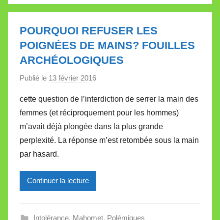
l
e
POURQUOI REFUSER LES
t
POIGNÉES DE MAINS? FOUILLES
t
ARCHÉOLOGIQUES
e
Publié le
13 février 2016
p
a
cette question de l’interdiction de serrer la main des
r
femmes (et réciproquement pour les hommes)
M
m’avait déjà plongée dans la plus grande
i
perplexité. La réponse m’est retombée sous la main
r
par hasard.
e
i
l
Continuer la lecture
l
e
Intolérance
,
Mahomet
,
Polémiques
V