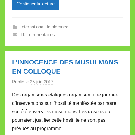
Continuer la lecture
i
l
l
International
,
Intolérance
e
10 commentaires
V
a
l
l
L’INNOCENCE DES MUSULMANS
e
EN COLLOQUE
t
Publié le
25 juin 2017
p
t
a
e
Des organismes étatiques organisent une journée
r
d’interventions sur l’hostilité manifestée par notre
M
société envers les musulmans. Les raisons qui
i
pourraient justifier cette hostilité ne sont pas
r
prévues au programme.
e