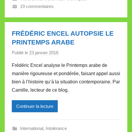
19 commentaires
a
l
l
e
FRÉDÉRIC ENCEL AUTOPSIE LE
t
PRINTEMPS ARABE
t
e
Publié le
23 janvier 2016
p
a
Frédéric Encel analyse le Printemps arabe de
r
manière rigoureuse et pondérée, faisant appel aussi
M
bien à l’histoire qu’à la situation contemporaine. Par
i
Camille, lecteur de ce blog.
r
e
Continuer la lecture
i
l
l
International
,
Intolérance
e