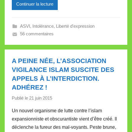
l
Continuer la lecture
e
V
a
ASVI
,
Intolérance
,
Liberté d'expression
l
56 commentaires
l
e
t
A PEINE NÉE, L’ASSOCIATION
t
VIGILANCE ISLAM SUSCITE DES
e
APPELS À L’INTERDICTION.
ADHÉREZ !
Publié le
21 juin 2015
p
a
Un nouvel organisme de lutte contre l’islam
r
expansionniste et obscurantiste vient d’être créé. Il
M
déclenche la fureur des mal-voyants. Peste brune,
i