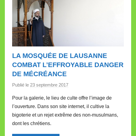
t
e
LA MOSQUÉE DE LAUSANNE
COMBAT L’EFFROYABLE DANGER
DE MÉCRÉANCE
Publié le
23 septembre 2017
p
a
Pour la galerie, le lieu de culte offre l’image de
r
l’ouverture. Dans son site internet, il cultive la
M
bigoterie et un rejet extrême des non-musulmans,
i
dont les chrétiens.
r
e