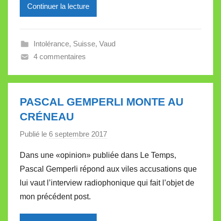
Continuer la lecture
i
l
l
Intolérance
,
Suisse
,
Vaud
e
4 commentaires
V
a
l
l
PASCAL GEMPERLI MONTE AU
e
CRÉNEAU
t
Publié le
6 septembre 2017
p
t
a
e
Dans une «opinion» publiée dans Le Temps,
r
Pascal Gemperli répond aux viles accusations que
M
lui vaut l’interview radiophonique qui fait l’objet de
i
mon précédent post.
r
e