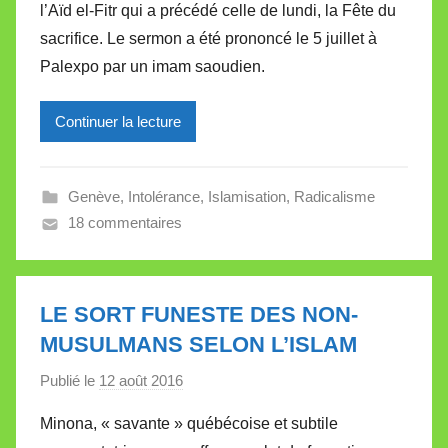
l’Aïd el-Fitr qui a précédé celle de lundi, la Fête du
M
sacrifice. Le sermon a été prononcé le 5 juillet à
i
Palexpo par un imam saoudien.
r
e
Continuer la lecture
i
l
l
Genève
,
Intolérance
,
Islamisation
,
Radicalisme
e
18 commentaires
V
a
l
l
LE SORT FUNESTE DES NON-
e
MUSULMANS SELON L’ISLAM
t
Publié le
12 août 2016
p
t
a
e
Minona, « savante » québécoise et subtile
r