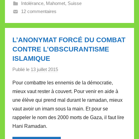
Intolérance
,
Mahomet
,
Suisse
e
12 commentaires
V
a
l
l
L’ANONYMAT FORCÉ DU COMBAT
e
CONTRE L’OBSCURANTISME
t
ISLAMIQUE
t
e
Publié le
13 juillet 2015
p
a
Pour combattre les ennemis de la démocratie,
r
mieux vaut rester à couvert. Pour venir en aide à
M
une élève qui prend mal durant le ramadan, mieux
i
vaut avoir un imam sous la main. Et pour se
r
rappeler le nom des 2000 morts de Gaza, il faut lire
e
i
Hani Ramadan.
l