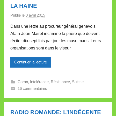
LA HAINE
Publié le
9 avril 2015
p
a
Dans une lettre au procureur général genevois,
r
Alain-Jean-Mairet incrimine la prière que doivent
M
réciter dix-sept fois par jour les musulmans. Leurs
i
organisations sont dans le viseur.
r
e
Continuer la lecture
i
l
l
Coran
,
Intolérance
,
Résistance
,
Suisse
e
16 commentaires
V
a
l
l
RADIO ROMANDE: L’INDÉCENTE