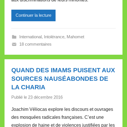
i
r
Continuer la lecture
e
i
l
International
,
Intolérance
,
Mahomet
l
18 commentaires
e
V
a
l
QUAND DES IMAMS PUISENT AUX
l
SOURCES NAUSÉABONDES DE
e
LA CHARIA
t
t
Publié le
23 décembre 2016
p
e
a
Joachim Véliocas explore les discours et ouvrages
r
des mosquées radicales françaises. C’est une
M
explosion de haine et de violences justifiées par les
i