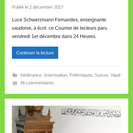
e
Publié le
2 décembre 2017
p
t
a
t
Luce Schwerzmann Fernandes, enseignante
r
e
vaudoise, a écrit ce Courrier de lecteurs paru
M
vendredi 1er décembre dans 24 Heures.
i
r
Continuer la lecture
e
i
l
Intolérance
,
Islamisation
,
Polémiques
,
Suisse
,
Vaud
l
46 commentaires
e
V
a
l
l
e
t