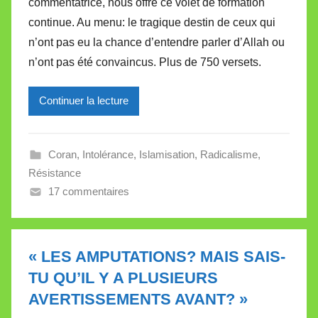
commentatrice, nous offre ce volet de formation
M
continue. Au menu: le tragique destin de ceux qui
i
n’ont pas eu la chance d’entendre parler d’Allah ou
r
n’ont pas été convaincus. Plus de 750 versets.
e
i
l
Continuer la lecture
l
e
Coran
,
Intolérance
,
Islamisation
,
Radicalisme
,
V
Résistance
a
17 commentaires
l
l
e
t
« LES AMPUTATIONS? MAIS SAIS-
t
TU QU’IL Y A PLUSIEURS
e
AVERTISSEMENTS AVANT? »