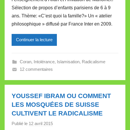
M
Sélection de propos d’enfants parisiens de 6 à 9
i
ans. Thème: «C’est quoi la famille?» Un « atelier
r
philosophique » diffusé par France Inter en 2009.
e
i
l
Continuer la lecture
l
e
Coran
,
Intolérance
,
Islamisation
,
Radicalisme
V
12 commentaires
a
l
l
e
YOUSSEF IBRAM OU COMMENT
t
LES MOSQUÉES DE SUISSE
t
CULTIVENT LE RADICALISME
e
Publié le
12 avril 2015
p