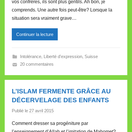
vos confrères, ils sont plus gentils. Ah bon, je
M
comprends. Une autre fois peut-être? Lorsque la
i
situation sera vraiment grave…
r
e
Continuer la lecture
i
l
l
Intolérance
,
Liberté d'expression
,
Suisse
e
20 commentaires
V
a
l
l
L’ISLAM FERMENTE GRÂCE AU
e
DÉCERVELAGE DES ENFANTS
t
Publié le
27 avril 2015
p
t
a
e
Comment dresser sa progéniture par
r
l’enseignement d’Allah et l’imitation de Mahomet?