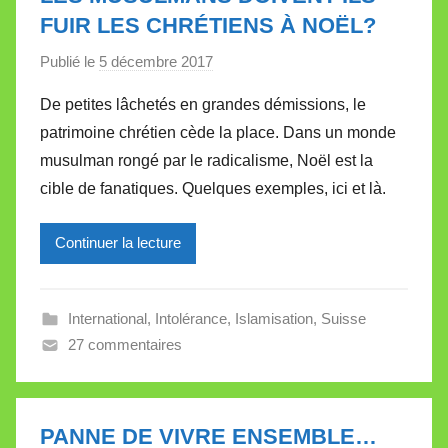
e
FUIR LES CHRÉTIENS À NOËL?
t
Publié le
5 décembre 2017
p
t
a
e
De petites lâchetés en grandes démissions, le
r
patrimoine chrétien cède la place. Dans un monde
M
musulman rongé par le radicalisme, Noël est la
i
cible de fanatiques. Quelques exemples, ici et là.
r
e
Continuer la lecture
i
l
l
International
,
Intolérance
,
Islamisation
,
Suisse
e
27 commentaires
V
a
l
l
PANNE DE VIVRE ENSEMBLE…