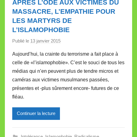
APRÈS L’ODE AUX VICTIMES DU
e
MASSACRE, L’EMPATHIE POUR
t
LES MARTYRS DE
t
L’ISLAMOPHOBIE
e
Publié le
13 janvier 2015
p
a
Aujourd’hui, la crainte du terrorisme a fait place à
r
celle de «l’islamophobie». C’est le souci de tous les
M
médias qui n’en peuvent plus de tendre micros et
i
caméras aux victimes musulmanes passées,
r
présentes et -plus sûrement encore- futures de ce
e
i
fléau.
l
l
Continuer la lecture
e
V
a
Intolérance
,
Islamophobie
,
Radicalisme