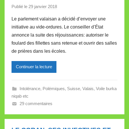
Publié le
29 janvier 2018
p
a
Le parlement valaisan a décidé d’envoyer une
r
initiative au vide-ordures. Le conseiller d’État
M
annonce la suite des réjouissances: autoriser le
i
foulard des fillettes sans retenue et ouvrir des salles
r
de prières dans les écoles.
e
i
l
Continuer la lecture
l
e
Intolérance
,
Polémiques
,
Suisse
,
Valais
,
Voile burka
V
niqab etc
a
29 commentaires
l
l
e
t