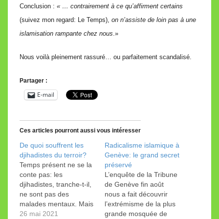
Conclusion :
« … contrairement à ce qu’affirment certains
(suivez mon regard: Le Temps),
on n’assiste de loin pas à une
islamisation rampante chez nous
.»
Nous voilà pleinement rassuré… ou parfaitement
scandalisé.
Partager :
E-mail
Ces articles pourront aussi vous intéresser
De quoi souffrent les
Radicalisme islamique à
djihadistes du terroir?
Genève: le grand secret
Temps présent ne se la
préservé
conte pas: les
L’enquête de la Tribune
djihadistes, tranche-t-il,
de Genève fin août
ne sont pas des
nous a fait découvrir
malades mentaux. Mais
l’extrémisme de la plus
encore? Temps
26 mai 2021
grande mosquée de