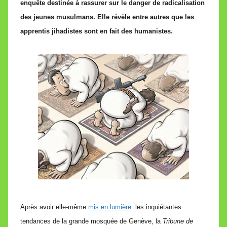
enquête destinée à rassurer sur le danger de radicalisation
M
des jeunes musulmans. Elle révèle entre autres que les
i
apprentis jihadistes sont en fait des humanistes.
r
e
i
l
l
e
V
a
l
l
e
t
t
e
Après avoir elle-même
mis en lumière
les inquiétantes
tendances de la grande mosquée de Genève, la
Tribune de