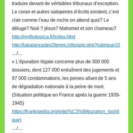
traduire devant de véritables tribunaux d’exception.
Le coran et autres saloperies d’écrits existent, c’est
clair comme l’eau de roche on attend quoi? Le
déluge? Noé ? jésus? Mahomet et son chameau?
http://mythologica.fr/index.html
http://labalancedes2terres.info/spip.php?rubrique10
…/…
« L’épuration légale concerne plus de 300 000
dossiers, dont 127 000 entraînent des jugements et
97 000 condamnations, les peines allant de 5 ans
de dégradation nationale à la peine de mort.
(Situation politique en France après la guerre 1939-
1945)
https://fr.wikipedia.org/wiki/%C3%89puration_(politi
que)
…/…