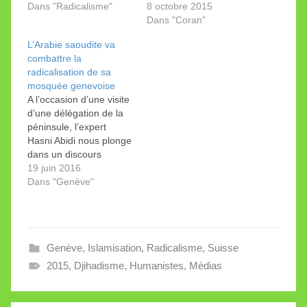
présent du 13 mai
Dans "Radicalisme"
Suisse (3000 fidèles le
8 octobre 2015
dernier, fort intéressant,
vendredi) muée en
Dans "Coran"
retrace le parcours de
recruteuse de
L’Arabie saoudite va
deux djihadistes
djihadistes. Et le 2
combattre la
suisses. En fait, il sont
octobre, Le Temps
radicalisation de sa
trois. Le 12 septembre
lancé sur «la piste de
mosquée genevoise
2020, un Turco-Suisse
l’islam radical» a élargi
A l’occasion d’une visite
qui veut «venger le
la problématique. Le
d’une délégation de la
Prophète»…
constat est alarmant.
péninsule, l’expert
Hasni Abidi nous plonge
dans un discours
étonnant sur les
19 juin 2016
bienfaits du
Dans "Genève"
wahhabisme à Genève.
Le site français
«Boulevard Voltaire»
m’a appelée pour un
Genève
,
Islamisation
,
Radicalisme
,
Suisse
bref entretien. Celui-ci
m’a rappelé une
2015
,
Djihadisme
,
Humanistes
,
Médias
interview de Hasni Abidi
dans la Tribune de
Genève sur la visite…