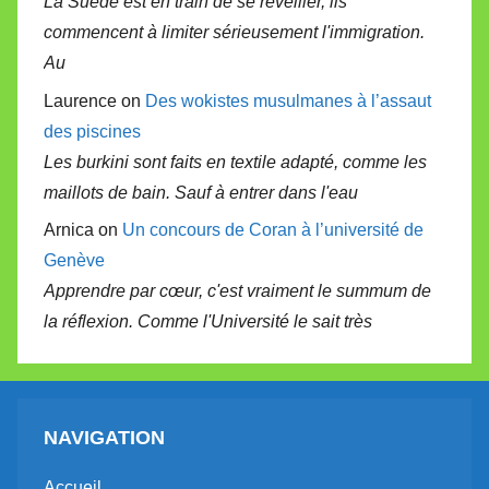
La Suède est en train de se réveiller, ils
commencent à limiter sérieusement l'immigration.
Au
Laurence on
Des wokistes musulmanes à l’assaut
des piscines
Les burkini sont faits en textile adapté, comme les
maillots de bain. Sauf à entrer dans l'eau
Arnica on
Un concours de Coran à l’université de
Genève
Apprendre par cœur, c'est vraiment le summum de
la réflexion. Comme l'Université le sait très
NAVIGATION
Accueil