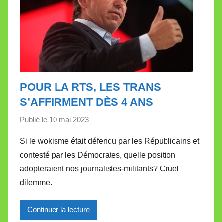
POUR LA RTS, LES TRANS
S’AFFIRMENT DÈS 4 ANS
Publié le
10 mai 2023
p
a
Si le wokisme était défendu par les Républicains et
r
contesté par les Démocrates, quelle position
M
adopteraient nos journalistes-militants? Cruel
i
dilemme.
r
e
Continuer la lecture
i