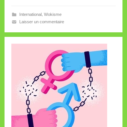
l
l
International
,
Wokisme
e
Laisser un commentaire
V
a
l
l
e
t
t
e