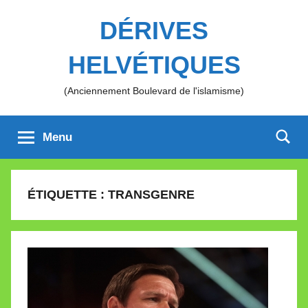
Aller
DÉRIVES
au
contenu
HELVÉTIQUES
(Anciennement Boulevard de l'islamisme)
Menu
ÉTIQUETTE :
TRANSGENRE