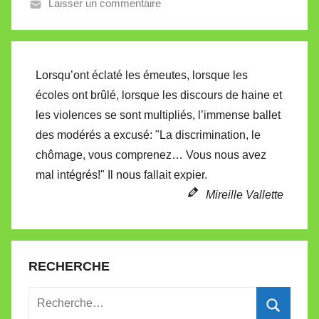
Laisser un commentaire
V
a
l
l
Lorsqu’ont éclaté les émeutes, lorsque les
e
écoles ont brûlé, lorsque les discours de haine et
t
les violences se sont multipliés, l’immense ballet
t
des modérés a excusé: "La discrimination, le
e
chômage, vous comprenez… Vous nous avez
mal intégrés!" Il nous fallait expier.
Mireille Vallette
RECHERCHE
Recherche
pour