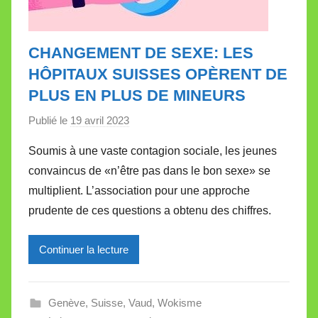
CHANGEMENT DE SEXE: LES
HÔPITAUX SUISSES OPÈRENT DE
PLUS EN PLUS DE MINEURS
Publié le
19 avril 2023
p
a
Soumis à une vaste contagion sociale, les jeunes
r
convaincus de «n’être pas dans le bon sexe» se
M
multiplient. L’association pour une approche
i
prudente de ces questions a obtenu des chiffres.
r
e
Continuer la lecture
i
l
l
Genève
,
Suisse
,
Vaud
,
Wokisme
e